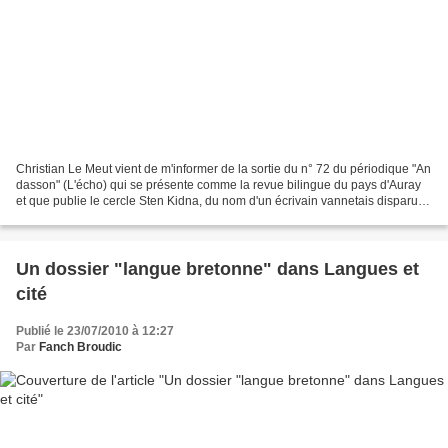
Christian Le Meut vient de m'informer de la sortie du n° 72 du périodique "An
dasson" (L'écho) qui se présente comme la revue bilingue du pays d'Auray
et que publie le cercle Sten Kidna, du nom d'un écrivain vannetais disparu.
Ce numéro 72 est consacré...
Un dossier "langue bretonne" dans Langues et
cité
Publié le 23/07/2010 à 12:27
Par
Fanch Broudic