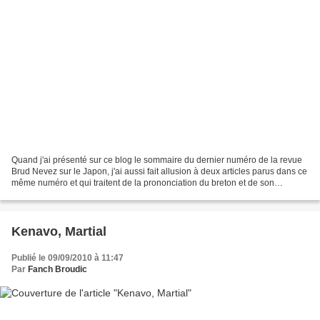
Quand j'ai présenté sur ce blog le sommaire du dernier numéro de la revue
Brud Nevez sur le Japon, j'ai aussi fait allusion à deux articles parus dans ce
même numéro et qui traitent de la prononciation du breton et de son
orthographe (voir message du...
Kenavo, Martial
Publié le 09/09/2010 à 11:47
Par
Fanch Broudic