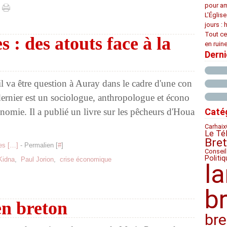
pour am
L’Églis
jours : 
Tout ce
 : des atouts face à la
en ruine
Dern
il va être question à Auray dans le cadre d'une con
dernier est un sociologue, anthropologue et écono
mie. Il a publié un livre sur les pêcheurs d'Houa
Caté
Carhaix
Le Té
Bre
s [
…
]
- Permalien [
#
]
Conseil
Politiq
Kidna
,
Paul Jorion
,
crise économique
l
b
en breton
bre