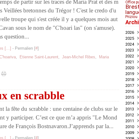
 temps de partir sur les traces de Maria Prat et des m
Office p
Bres
s Veillées bretonnes du Trégor ! C'est le credo d'u
langu
Priziou
elle troupe qui s'est créée il y a quelques mois aut
Arch
Cavan sous le nom de "C'hoari las" (on s'amuse).
2026
s question...
2025
Juil
2024
Mai
Nov
s [
…
]
- Permalien [
#
]
2023
Avril
Oct
Déc
2022
Mar
Aoû
Nov
Déc
C'hoariva
,
Etienne Saint-Laurent
,
Jean-Michel Ribes
,
Maria
2021
Juil
Oct
Nov
Déc
2020
Mai
Sep
Oct
Nov
Déc
2019
Avril
Aoû
Sep
Oct
Nov
Déc
2018
Mar
Juil
Juil
Sep
Oct
Nov
Nov
2017
Févr
Jui
Jui
Aoû
Sep
Oct
Oct
Déc
2016
Janv
Mai
Mai
Juil
Aoû
Sep
Sep
Nov
Déc
x en scrabble
2015
Avril
Avril
Jui
Juil
Aoû
Aoû
Oct
Nov
Déc
2014
Mar
Mar
Mai
Jui
Jui
Juil
Sep
Oct
Oct
Déc
la fête du scrabble : une centaine de clubs sur le
2013
Févr
Févr
Avril
Mai
Mai
Jui
Aoû
Aoû
Sep
Nov
Déc
2012
Janv
Janv
Mar
Avril
Avril
Mai
Jui
Juil
Aoû
Oct
Nov
Déc
t y participer. C’est ce que m’a appris "Le Mond
2011
Févr
Mar
Mar
Mar
Mai
Jui
Juil
Sep
Oct
Oct
Déc
ture de François Bostnavaron.J’apprends par la...
2010
Janv
Févr
Févr
Févr
Avril
Mai
Jui
Aoû
Sep
Sep
Nov
Déc
2009
Janv
Janv
Janv
Mar
Mar
Mai
Juil
Aoû
Aoû
Oct
Nov
Déc
s [
…
]
- Permalien [
#
]
2008
Févr
Févr
Févr
Mai
Juil
Juil
Sep
Oct
Nov
Déc