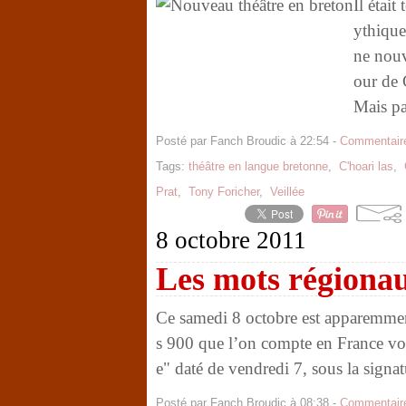
Il était
ythique
ne nouv
our de 
Mais pa
Posté par Fanch Broudic à 22:54 -
Commentaire
Tags:
théâtre en langue bretonne
,
C'hoari las
,
Prat
,
Tony Foricher
,
Veillée
8 octobre 2011
Les mots régionau
Ce samedi 8 octobre est apparemment 
s 900 que l’on compte en France von
e" daté de vendredi 7, sous la signa
Posté par Fanch Broudic à 08:38 -
Commentaire