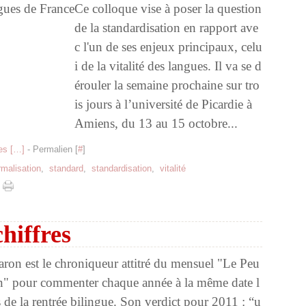
Ce colloque vise à poser la question
de la standardisation en rapport ave
c l'un de ses enjeux principaux, celu
i de la vitalité des langues. Il va se d
érouler la semaine prochaine sur tro
is jours à l’université de Picardie à
Amiens, du 13 au 15 octobre...
s [
…
]
- Permalien [
#
]
rmalisation
,
standard
,
standardisation
,
vitalité
chiffres
ron est le chroniqueur attitré du mensuel "Le Peu
n" pour commenter chaque année à la même date l
s de la rentrée bilingue. Son verdict pour 2011 : “u