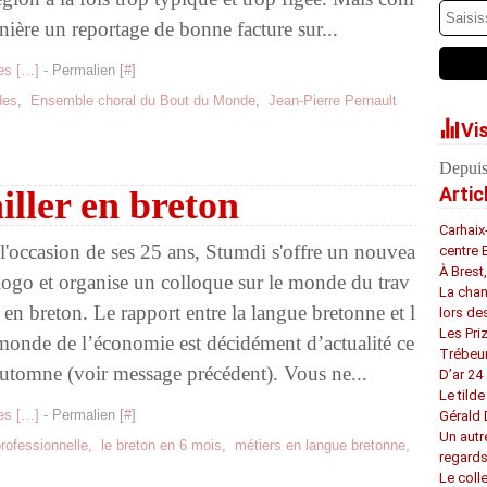
nière un reportage de bonne facture sur...
s [
…
]
- Permalien [
#
]
des
,
Ensemble choral du Bout du Monde
,
Jean-Pierre Pernault
Vi
Depuis
Artic
iller en breton
Carhaix
l'occasion de ses 25 ans, Stumdi s'offre un nouvea
centre 
À Brest
logo et organise un colloque sur le monde du trav
La chan
l en breton. Le rapport entre la langue bretonne et l
lors de
Les Pri
monde de l’économie est décidément d’actualité ce
Trébeu
automne (voir message précédent). Vous ne...
D’ar 24 
Le tilde
s [
…
]
- Permalien [
#
]
Gérald
Un autr
rofessionnelle
,
le breton en 6 mois
,
métiers en langue bretonne
,
regard
Le coll