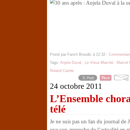
Posté par Fanch Broudic à 22:32 -
Commentaire
Tags:
Anjela Duval
,
Le Vieux-Marché
,
Marcel 
Roland Carrée
24 octobre 2011
L’Ensemble chora
télé
Je ne suis pas un fan du journal de J
uve son approche de l’actualité en r