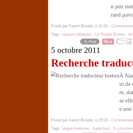
n peu mie
rand pavoi
Posté par Fanch Broudic à 15:52 -
Commentaire
Tags:
classes bilingues
,
Le Peuple Breton
,
re
5 octobre 2011
Recherche traduc
À Nan
ut de 
re, d
se eff
e une
Posté par Fanch Broudic à 23:03 -
Commentaire
Tags:
langue bretonne
,
traducteur
,
E-cosyste