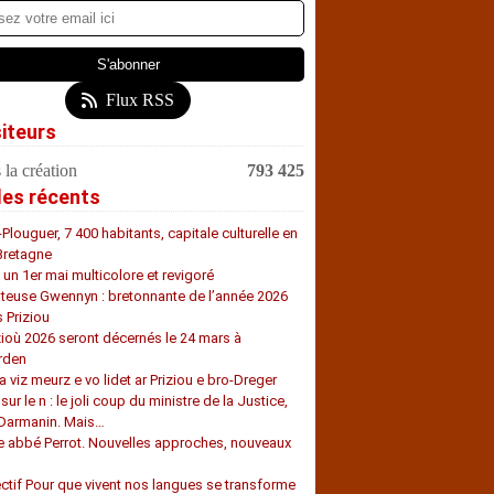
Flux RSS
siteurs
 la création
793 425
les récents
-Plouguer, 7 400 habitants, capitale culturelle en
Bretagne
, un 1er mai multicolore et revigoré
teuse Gwennyn : bretonnante de l’année 2026
s Priziou
zioù 2026 seront décernés le 24 mars à
rden
a viz meurz e vo lidet ar Priziou e bro-Dreger
 sur le n : le joli coup du ministre de la Justice,
 Darmanin. Mais…
e abbé Perrot. Nouvelles approches, nouveaux
s
ectif Pour que vivent nos langues se transforme