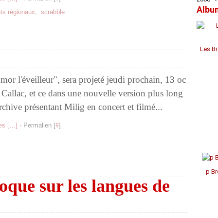
Albu
Janv
Janv
Janv
Avril
Jui
Jui
Aoû
Sep
Oct
Nov
Déc
ts régionaux
,
scrabble
Mar
Mai
Mai
Juil
Aoû
Sep
Oct
Nov
Févr
Avril
Avril
Jui
Juil
Aoû
Aoû
Oct
Janv
Mar
Mar
Mai
Jui
Juil
Juil
Sep
Févr
Févr
Avril
Mai
Mai
Jui
Aoû
Les Br
Janv
Janv
Mar
Avril
Avril
Mai
Févr
Mar
Mar
Avril
Janv
Févr
Févr
Mar
or l'éveilleur", sera projeté jeudi prochain, 13 oc
Janv
Janv
Févr
Callac, et ce dans une nouvelle version plus long
Janv
rchive présentant Milig en concert et filmé...
s [
…
]
- Permalien [
#
]
p Br
oque sur les langues de