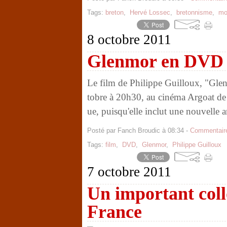
Tags:
breton
,
Hervé Lossec
,
bretonnisme
,
mo
8 octobre 2011
Glenmor en DVD
Le film de Philippe Guilloux, "Glenm
tobre à 20h30, au cinéma Argoat de 
ue, puisqu'elle inclut une nouvelle a
Posté par Fanch Broudic à 08:34 -
Commentaire
Tags:
film
,
DVD
,
Glenmor
,
Philippe Guilloux
7 octobre 2011
Un important coll
France