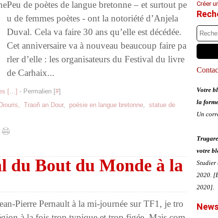
Peu de poètes de langue bretonne – et surtout pe
Créer u
Rech
u de femmes poètes - ont la notoriété d’Anjela
Duval. Cela va faire 30 ans qu’elle est décédée.
Cet anniversaire va à nouveau beaucoup faire pa
rler d’elle : les organisateurs du Festival du livre
Contact
de Carhaix...
Votre bl
s [
…
]
- Permalien [
#
]
la form
Diouris
,
Traoñ an Dour
,
poésie en langue bretonne
,
statue de
Un corr
Trugare
votre bl
l du Bout du Monde à la
Studier
2020. [É
2020].
ean-Pierre Pernault à la mi-journée sur TF1, je tro
News
égion à la fois trop typique et trop figée. Mais com