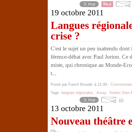
19 octobre 2011
Langues régionales
crise ?
C'est le sujet un peu inattendu dont 
férence-débat avec Paul Jorion. Ce 
miste, qui chronique au Monde-Econo
t...
Posté par Fanch Broudic à 21:49 -
Commentaire
Tags:
langues régionales
,
Auray
,
Kerlen Sten 
13 octobre 2011
Nouveau théâtre 