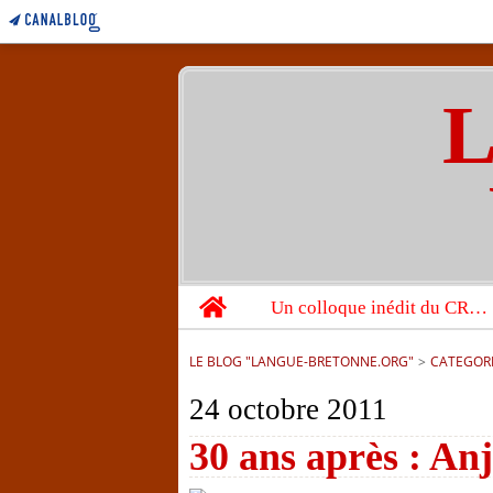
L
Home
Un colloque inédit du CRBC sur les victimes de l’année 1944
LE BLOG "LANGUE-BRETONNE.ORG"
>
CATEGOR
24 octobre 2011
30 ans après : Anj