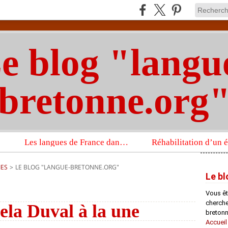
e blog "langu
bretonne.org
Les langues de France dans un imposant ouvrage sur la langue française que publient les Presses universitaires d’Oxford
IES
>
LE BLOG "LANGUE-BRETONNE.ORG"
Le bl
Vous êt
chercheu
ela Duval à la une
bretonn
Accueil