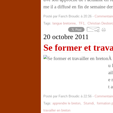
me il a diffusé en fin de semaine der
Posté par Fanch Broudic à 20:26 -
Commentaire
Tags:
langue bretonne
,
TF1
,
Christian Desbor
20 octobre 2011
Se former et trava
À 
u 
ai
e 
t 
Posté par Fanch Broudic à 22:56 -
Commentaire
Tags:
apprendre le breton
,
Stumdi
,
formation p
travailler en breton