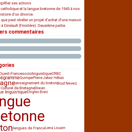
plifier ses actions
e catholique et la langue bretonne de 1945 à nos
histoire d’un divorce.
 que peut révéler un projet d’achat d’une maison
 à Dinéault (Finistère). Deuxième partie.
iers commentaires
gories
Ouest-France
sociolinguistique
CRBC
légramme
Quimper
Pierre-Jakez Hélias
tagne
enseignement du breton
Brud Nevez
 Culturel de Bretagne
Diwan
ue linguistique
Emgleo Breiz
angue
retonne
ton
langues de France
Lena Louarn