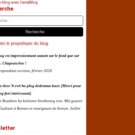
n blog avec CanalBlog
erche
er le propriétaire du blog
og est impressionnant autant sur le fond que sur
e. Chapeau bas !
espondant occitan, février 2020.
z deoc'h evit ho plog dedennus-kaer. [Merci pour
og fort intéressant].
 e Roazhon ha kelenner brezhoneg ivez. Miz gouere
tudiant à Rennes et enseignant de breton. Juillet
letter