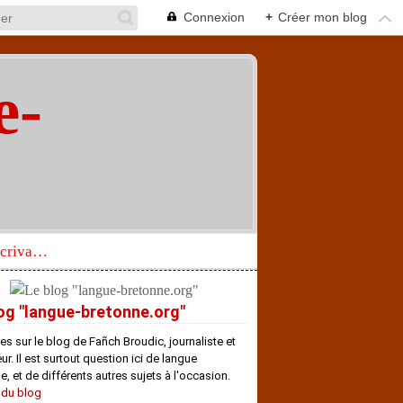
Connexion
+
Créer mon blog
e-
"
Réhabilitation d’un écrivain de langue bretonne aujourd’hui mal connu et méconnu
og "langue-bretonne.org"
es sur le blog de Fañch Broudic, journaliste et
r. Il est surtout question ici de langue
e, et de différents autres sujets à l'occasion.
 du blog