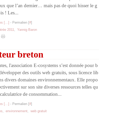
ux que l’an dernier… mais pas de quoi hisser le g
s ! Les...
s [
…
]
- Permalien [
#
]
ntrée 2011
,
Yannig Baron
teur breton
tes, l'association E-cosystems s’est donnée pour b
développer des outils web gratuits, sous licence lib
ans divers domaines environnementaux. Elle propo
ectivement sur son site diverses ressources telles qu
 calculatrice de consommation...
s [
…
]
- Permalien [
#
]
ms
,
environnement
,
web gratuit