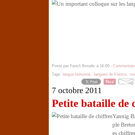
Posté par Fanch Broudic à 16:00 -
Commentaire
Tags:
langue bretonne
,
langues de France
,
no
7 octobre 2011
Petite bataille de 
Yannig Ba
ple Breto
es chiffre