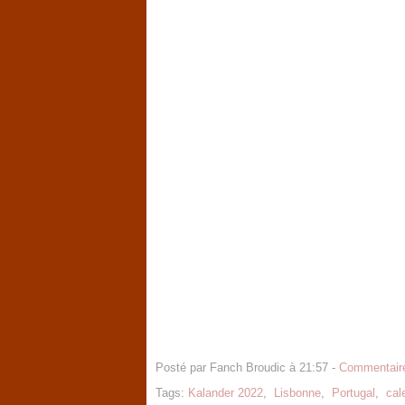
Posté par Fanch Broudic à 21:57 -
Commentaire
Tags:
Kalander 2022
,
Lisbonne
,
Portugal
,
cal