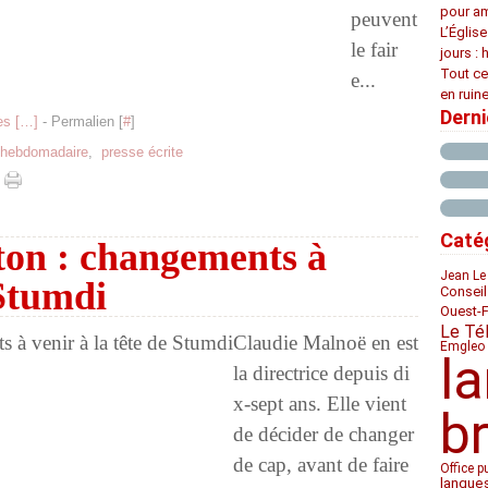
pour am
peuvent
L’Églis
le fair
jours : 
Tout ce
e...
en ruine
Dern
s [
…
]
- Permalien [
#
]
 hebdomadaire
,
presse écrite
Caté
ton : changements à
Jean Le
 Stumdi
Conseil
Ouest-
Le Té
Claudie Malnoë en est
Emgleo 
l
la directrice depuis di
x-sept ans. Elle vient
b
de décider de changer
de cap, avant de faire
Office p
langue