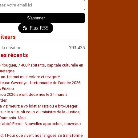
Flux RSS
siteurs
 la création
793 425
les récents
-Plouguer, 7 400 habitants, capitale culturelle en
Bretagne
, un 1er mai multicolore et revigoré
teuse Gwennyn : bretonnante de l’année 2026
s Priziou
zioù 2026 seront décernés le 24 mars à
rden
a viz meurz e vo lidet ar Priziou e bro-Dreger
 sur le n : le joli coup du ministre de la Justice,
 Darmanin. Mais…
e abbé Perrot. Nouvelles approches, nouveaux
s
ectif Pour que vivent nos langues se transforme