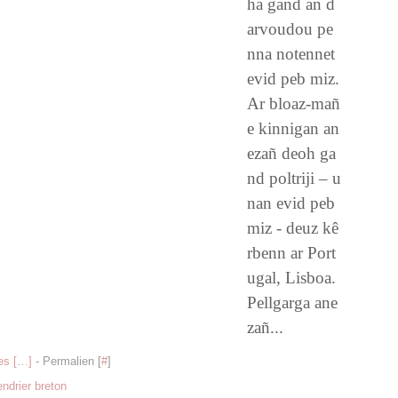
ha gand an d
arvoudou pe
nna notennet
evid peb miz.
Ar bloaz-mañ
e kinnigan an
ezañ deoh ga
nd poltriji – u
nan evid peb
miz - deuz kê
rbenn ar Port
ugal, Lisboa.
Pellgarga ane
zañ...
s [
…
]
- Permalien [
#
]
endrier breton