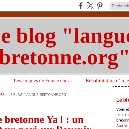
e blog "langu
bretonne.org
Les langues de France dans un imposant ouvrage sur la langue française que publient les Presses universitaires d’Oxford
IES
>
LE BLOG "LANGUE-BRETONNE.ORG"
Le bl
Vous êt
chercheu
 bretonne Ya ! : un
bretonn
Accueil