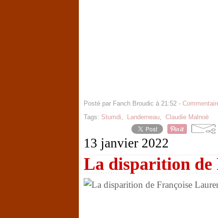
Posté par Fanch Broudic à 21:52 -
Commentaire
Tags:
Stumdi
,
Landerneau
,
Claudie Malnoë
13 janvier 2022
La disparition de