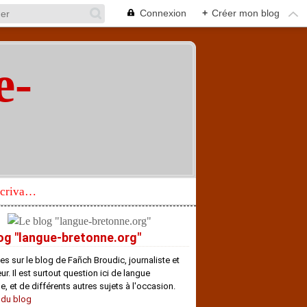
Connexion
+
Créer mon blog
e-
"
Réhabilitation d’un écrivain de langue bretonne aujourd’hui mal connu et méconnu
og "langue-bretonne.org"
es sur le blog de Fañch Broudic, journaliste et
r. Il est surtout question ici de langue
e, et de différents autres sujets à l'occasion.
 du blog