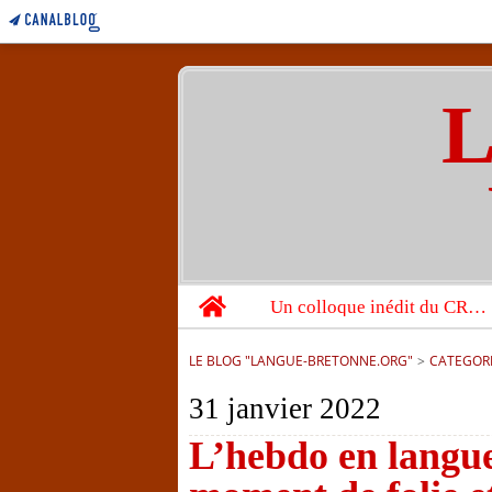
L
Home
Un colloque inédit du CRBC sur les victimes de l’année 1944
LE BLOG "LANGUE-BRETONNE.ORG"
>
CATEGOR
31 janvier 2022
L’hebdo en langue