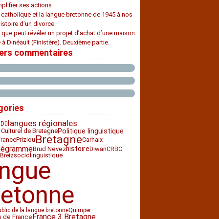
plifier ses actions
e catholique et la langue bretonne de 1945 à nos
histoire d’un divorce.
 que peut révéler un projet d’achat d’une maison
 à Dinéault (Finistère). Deuxième partie.
iers commentaires
gories
langues régionales
 Dû
 Culturel de Bretagne
Politique linguistique
Bretagne
France
Priziou
Carhaix
légramme
histoire
Diwan
CRBC
Brud Nevez
sociolinguistique
Breiz
angue
retonne
ublic de la langue bretonne
Quimper
France 3 Bretagne
s de France