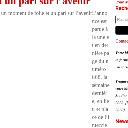
 un pari sur l’avenir
Créer u
Rech
L’anno
nce est
parue à
la une e
Contact
t en der
nière pa
Votre bl
la form
ge du n
Un corr
uméro
868, la
Trugare
semaine
votre bl
dernièr
Studier
e, en lie
2020. [É
u et pla
2020].
ce de l’i
News
ntervie