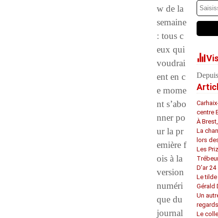
w de la
semaine
: tous c
eux qui
Vi
voudrai
Depuis
ent en c
Artic
e mome
nt s’abo
Carhaix
centre 
nner po
À Brest
ur la pr
La chan
lors de
emière f
Les Pri
ois à la
Trébeu
D’ar 24 
version
Le tilde
numéri
Gérald
Un autr
que du
regard
journal
Le coll