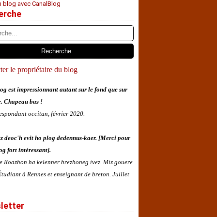
n blog avec CanalBlog
erche
er le propriétaire du blog
og est impressionnant autant sur le fond que sur
e. Chapeau bas !
espondant occitan, février 2020.
z deoc'h evit ho plog dedennus-kaer. [Merci pour
og fort intéressant].
 e Roazhon ha kelenner brezhoneg ivez. Miz gouere
tudiant à Rennes et enseignant de breton. Juillet
letter