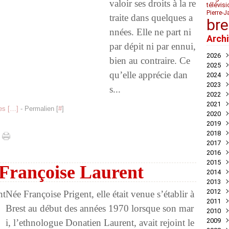
valoir ses droits à la re
télévis
Pierre-J
traite dans quelques a
bre
nnées. Elle ne part ni
Arch
par dépit ni par ennui,
2026
bien au contraire. Ce
2025
Juil
qu’elle apprécie dan
2024
Mai
Nov
2023
Avril
Oct
Déc
s...
2022
Mar
Aoû
Nov
Déc
2021
Juil
Oct
Nov
Déc
s [
…
]
- Permalien [
#
]
2020
Mai
Sep
Oct
Nov
Déc
2019
Avril
Aoû
Sep
Oct
Nov
Déc
2018
Mar
Juil
Juil
Sep
Oct
Nov
Nov
2017
Févr
Jui
Jui
Aoû
Sep
Oct
Oct
Déc
2016
Janv
Mai
Mai
Juil
Aoû
Sep
Sep
Nov
Déc
2015
Avril
Avril
Jui
Juil
Aoû
Aoû
Oct
Nov
Déc
 Françoise Laurent
2014
Mar
Mar
Mai
Jui
Jui
Juil
Sep
Oct
Oct
Déc
2013
Févr
Févr
Avril
Mai
Mai
Jui
Aoû
Aoû
Sep
Nov
Déc
2012
Janv
Janv
Mar
Avril
Avril
Mai
Jui
Juil
Aoû
Oct
Nov
Déc
Née Françoise Prigent, elle était venue s’établir à
2011
Févr
Mar
Mar
Mar
Mai
Jui
Juil
Sep
Oct
Oct
Déc
Brest au début des années 1970 lorsque son mar
2010
Janv
Févr
Févr
Févr
Avril
Mai
Jui
Aoû
Sep
Sep
Nov
Déc
2009
Janv
Janv
Janv
Mar
Mar
Mai
Juil
Aoû
Aoû
Oct
Nov
Déc
i, l’ethnologue Donatien Laurent, avait rejoint le