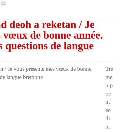
d deoh a reketan / Je
s vœux de bonne année.
s questions de langue
Tre
me
n p
oe
nt
eo
di
n,