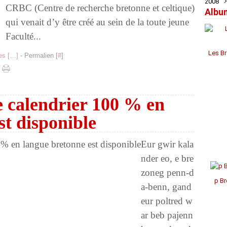
2008
Févr
Févr
Févr
Mai
Juil
Juil
Sep
Oct
Nov
Déc
CRBC (Centre de recherche bretonne et celtique)
Albu
Janv
Janv
Janv
Avril
Jui
Jui
Aoû
Sep
Oct
Nov
Déc
qui venait d’y être créé au sein de la toute jeune
Mar
Mai
Mai
Juil
Aoû
Sep
Oct
Nov
Févr
Avril
Avril
Jui
Juil
Aoû
Aoû
Oct
Faculté...
Janv
Mar
Mar
Mai
Jui
Juil
Juil
Sep
Févr
Févr
Avril
Mai
Mai
Jui
Aoû
Les Br
s [
…
]
- Permalien [
#
]
Janv
Janv
Mar
Avril
Avril
Mai
Févr
Mar
Mar
Avril
Janv
Févr
Févr
Mar
Janv
Janv
Févr
Janv
e calendrier 100 % en
st disponible
Eur gwir kala
nder eo, e bre
zoneg penn-d
p Br
a-benn, gand
eur poltred w
ar beb pajenn