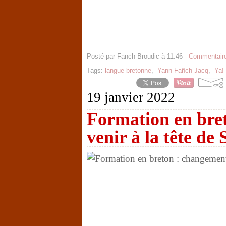
Posté par Fanch Broudic à 11:46 -
Commentaire
Tags:
langue bretonne
,
Yann-Fañch Jacq
,
Ya!
19 janvier 2022
Formation en bre
venir à la tête de