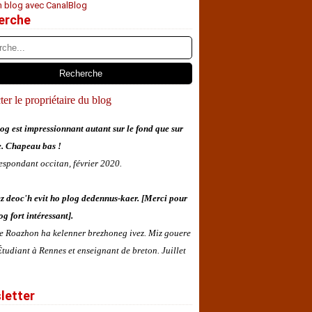
n blog avec CanalBlog
erche
er le propriétaire du blog
og est impressionnant autant sur le fond que sur
e. Chapeau bas !
espondant occitan, février 2020.
z deoc'h evit ho plog dedennus-kaer. [Merci pour
og fort intéressant].
 e Roazhon ha kelenner brezhoneg ivez. Miz gouere
tudiant à Rennes et enseignant de breton. Juillet
letter