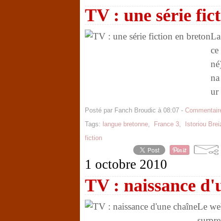
TV : une série fic
La
ce
né
na
ur 
Posté par Fanch Broudic à 08:07 -
Commentaire
Tags:
langue bretonne
,
France 3
,
Istoriou Brei
fiction
1 octobre 2010
TV : naissance d'
Le web
surpre