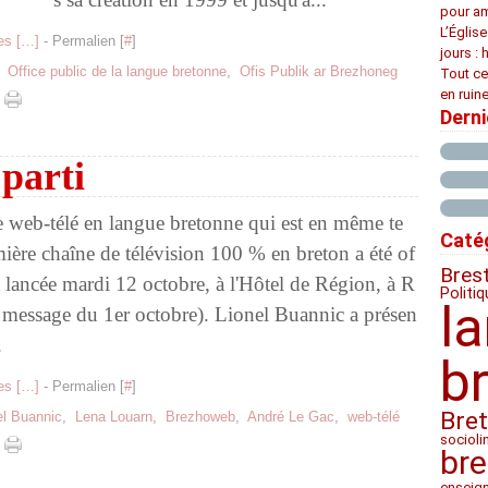
pour am
L’Églis
s [
…
]
- Permalien [
#
]
jours : 
,
Office public de la langue bretonne
,
Ofis Publik ar Brezhoneg
Tout ce
en ruine
Dern
 parti
 web-télé en langue bretonne qui est en même te
Caté
ière chaîne de télévision 100 % en breton a été of
Bres
t lancée mardi 12 octobre, à l'Hôtel de Région, à R
Politiq
l
 message du 1er octobre). Lionel Buannic a présen
.
b
s [
…
]
- Permalien [
#
]
Bre
el Buannic
,
Lena Louarn
,
Brezhoweb
,
André Le Gac
,
web-télé
socioli
bre
enseig