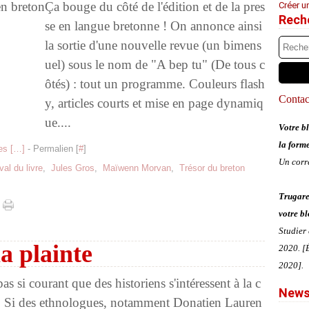
Ça bouge du côté de l'édition et de la pres
Créer u
Rech
se en langue bretonne ! On annonce ainsi
la sortie d'une nouvelle revue (un bimens
uel) sous le nom de "A bep tu" (De tous c
ôtés) : tout un programme. Couleurs flash
Contact
y, articles courts et mise en page dynamiq
ue....
Votre bl
la form
s [
…
]
- Permalien [
#
]
Un corr
val du livre
,
Jules Gros
,
Maïwenn Morvan
,
Trésor du breton
Trugare
votre bl
Studier
a plainte
2020. [É
2020].
 pas si courant que des historiens s'intéressent à la c
News
 Si des ethnologues, notamment Donatien Lauren