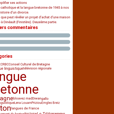
plifier ses actions
e catholique et la langue bretonne de 1945 à nos
histoire d’un divorce.
 que peut révéler un projet d’achat d’une maison
 à Dinéault (Finistère). Deuxième partie.
iers commentaires
gories
t
CRBC
Conseil Culturel de Bretagne
ue linguistique
télévision régionale
angue
retonne
tagne
bloavez mad
Diwan
gallo
nguistique
Priziou
Lena Louarn
Emgleo Breiz
ton
langues de France
Le Télégramme
histoire
nement du breton