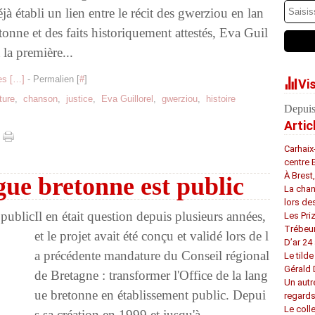
éjà établi un lien entre le récit des gwerziou en lan
tonne et des faits historiquement attestés, Eva Guil
t la première...
s [
…
]
- Permalien [
#
]
Vi
ture
,
chanson
,
justice
,
Eva Guillorel
,
gwerziou
,
histoire
Depuis
Artic
Carhaix
centre 
À Brest
gue bretonne est public
La chan
lors de
Il en était question depuis plusieurs années,
Les Pri
Trébeu
et le projet avait été conçu et validé lors de l
D’ar 24 
a précédente mandature du Conseil régional
Le tilde
Gérald
de Bretagne : transformer l'Office de la lang
Un autr
ue bretonne en établissement public. Depui
regard
Le coll
s sa création en 1999 et jusqu'à...