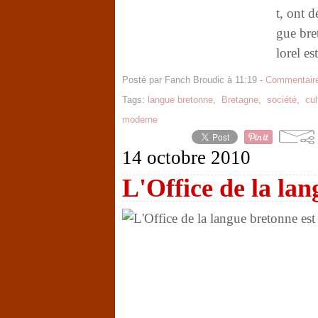
t, ont d
gue bre
lorel es
Posté par Fanch Broudic à 11:19 -
Commentaire
Tags:
langue bretonne
,
Bretagne
,
société
,
cul
moderne
14 octobre 2010
L'Office de la lan