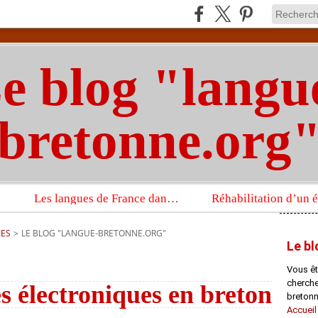
e blog "langu
bretonne.org
Les langues de France dans un imposant ouvrage sur la langue française que publient les Presses universitaires d’Oxford
IES
>
LE BLOG "LANGUE-BRETONNE.ORG"
Le bl
Vous êt
chercheu
s électroniques en breton
bretonn
Accueil