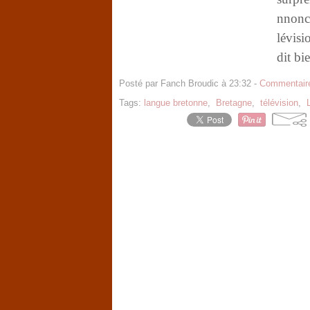
nnonc
lévisi
dit bie
Posté par Fanch Broudic à 23:32 -
Commentaire
Tags:
langue bretonne
,
Bretagne
,
télévision
,