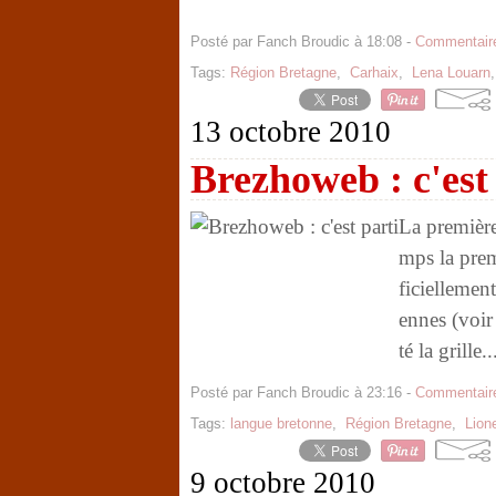
Posté par Fanch Broudic à 18:08 -
Commentaire
Tags:
Région Bretagne
,
Carhaix
,
Lena Louarn
13 octobre 2010
Brezhoweb : c'est
La première
mps la prem
ficiellemen
ennes (voir
té la grille..
Posté par Fanch Broudic à 23:16 -
Commentaire
Tags:
langue bretonne
,
Région Bretagne
,
Lion
9 octobre 2010