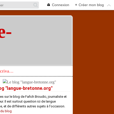
Connexion
+
Créer mon blog
e-
"
Réhabilitation d’un écrivain de langue bretonne aujourd’hui mal connu et méconnu
og "langue-bretonne.org"
es sur le blog de Fañch Broudic, journaliste et
r. Il est surtout question ici de langue
e, et de différents autres sujets à l'occasion.
 du blog