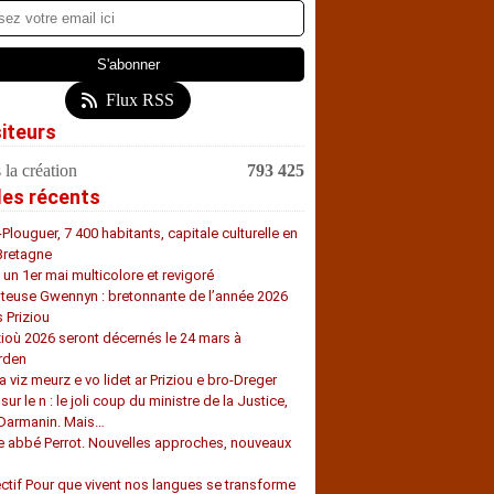
Flux RSS
siteurs
 la création
793 425
les récents
-Plouguer, 7 400 habitants, capitale culturelle en
Bretagne
, un 1er mai multicolore et revigoré
teuse Gwennyn : bretonnante de l’année 2026
s Priziou
zioù 2026 seront décernés le 24 mars à
rden
a viz meurz e vo lidet ar Priziou e bro-Dreger
 sur le n : le joli coup du ministre de la Justice,
 Darmanin. Mais…
e abbé Perrot. Nouvelles approches, nouveaux
s
ectif Pour que vivent nos langues se transforme