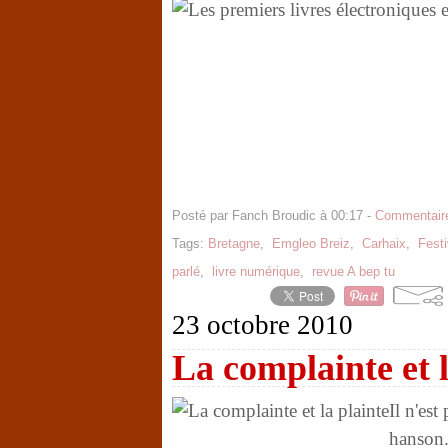
Posté par Fanch Broudic à 00:17 -
Commentaire
Tags:
Bretagne
,
Emgleo Breiz
,
Carhaix
,
Festi
parlé
,
livre numérique
,
revue A bep tu
23 octobre 2010
La complainte et l
Il n'est
hanson.