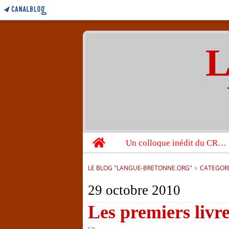
L
Home
Un colloque inédit du CRBC sur les victimes de l’année 1944
LE BLOG "LANGUE-BRETONNE.ORG"
>
CATEGOR
29 octobre 2010
Les premiers livre