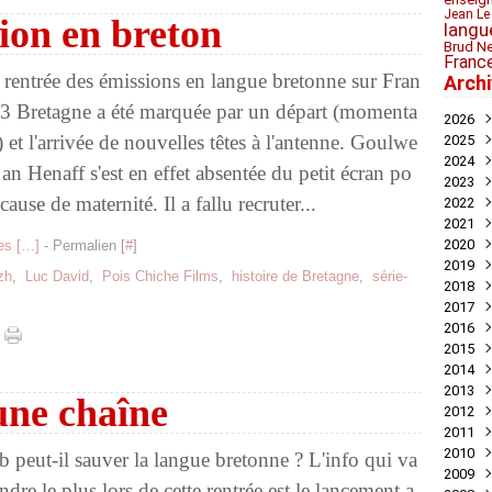
Jean Le
tion en breton
langu
Brud N
Franc
 rentrée des émissions en langue bretonne sur Fran
Arch
 3 Bretagne a été marquée par un départ (momenta
2026
) et l'arrivée de nouvelles têtes à l'antenne. Goulwe
2025
Juil
2024
Mai
Nov
 an Henaff s'est en effet absentée du petit écran po
2023
Avril
Oct
Déc
cause de maternité. Il a fallu recruter...
2022
Mar
Aoû
Nov
Déc
2021
Juil
Oct
Nov
Déc
2020
Mai
Sep
Oct
Nov
Déc
s [
…
]
- Permalien [
#
]
2019
Avril
Aoû
Sep
Oct
Nov
Déc
zh
,
Luc David
,
Pois Chiche Films
,
histoire de Bretagne
,
série-
2018
Mar
Juil
Juil
Sep
Oct
Nov
Nov
2017
Févr
Jui
Jui
Aoû
Sep
Oct
Oct
Déc
2016
Janv
Mai
Mai
Juil
Aoû
Sep
Sep
Nov
Déc
2015
Avril
Avril
Jui
Juil
Aoû
Aoû
Oct
Nov
Déc
2014
Mar
Mar
Mai
Jui
Jui
Juil
Sep
Oct
Oct
Déc
2013
Févr
Févr
Avril
Mai
Mai
Jui
Aoû
Aoû
Sep
Nov
Déc
une chaîne
2012
Janv
Janv
Mar
Avril
Avril
Mai
Jui
Juil
Aoû
Oct
Nov
Déc
2011
Févr
Mar
Mar
Mar
Mai
Jui
Juil
Sep
Oct
Oct
Déc
2010
Janv
Févr
Févr
Févr
Avril
Mai
Jui
Aoû
Sep
Sep
Nov
Déc
 peut-il sauver la langue bretonne ? L'info qui va
2009
Janv
Janv
Janv
Mar
Mar
Mai
Juil
Aoû
Aoû
Oct
Nov
Déc
ndre le plus lors de cette rentrée est le lancement a