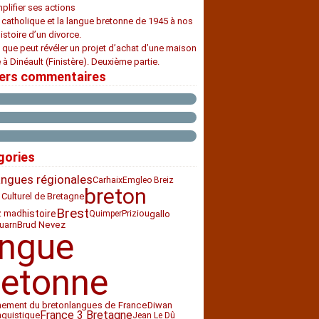
plifier ses actions
e catholique et la langue bretonne de 1945 à nos
histoire d’un divorce.
 que peut révéler un projet d’achat d’une maison
 à Dinéault (Finistère). Deuxième partie.
iers commentaires
gories
angues régionales
Carhaix
Emgleo Breiz
breton
 Culturel de Bretagne
Brest
histoire
z mad
Priziou
gallo
Quimper
Brud Nevez
uarn
angue
retonne
nement du breton
Diwan
langues de France
France 3 Bretagne
nguistique
Jean Le Dû