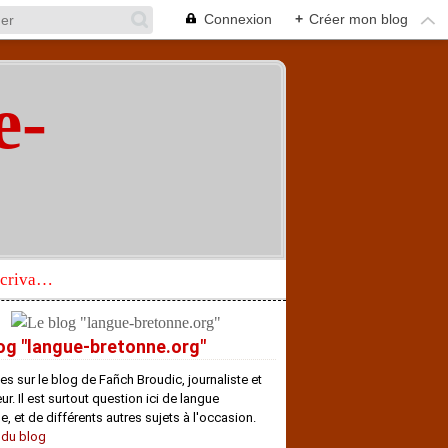
Connexion
+
Créer mon blog
e-
"
Réhabilitation d’un écrivain de langue bretonne aujourd’hui mal connu et méconnu
og "langue-bretonne.org"
es sur le blog de Fañch Broudic, journaliste et
r. Il est surtout question ici de langue
e, et de différents autres sujets à l'occasion.
 du blog