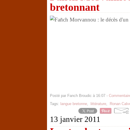
bretonnant
Posté par Fanch Broudic à 16:07 -
Commentaire
Tags:
langue bretonne
,
littérature
,
Ronan Calv
13 janvier 2011