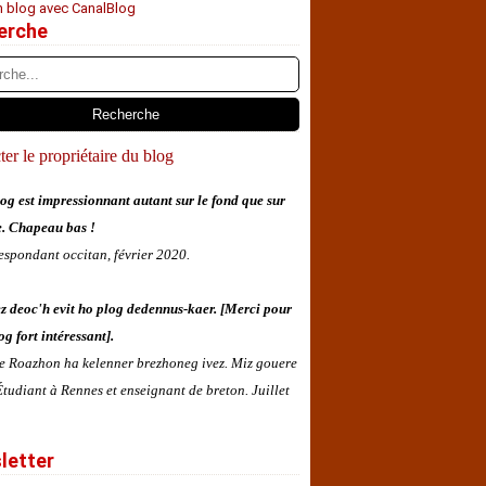
n blog avec CanalBlog
erche
er le propriétaire du blog
og est impressionnant autant sur le fond que sur
e. Chapeau bas !
espondant occitan, février 2020.
z deoc'h evit ho plog dedennus-kaer. [Merci pour
og fort intéressant].
 e Roazhon ha kelenner brezhoneg ivez. Miz gouere
tudiant à Rennes et enseignant de breton. Juillet
letter