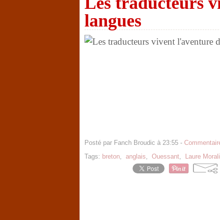
Les traducteurs v
langues
Posté par Fanch Broudic à 23:55 -
Commentaire
Tags:
breton
,
anglais
,
Ouessant
,
Laure Morali