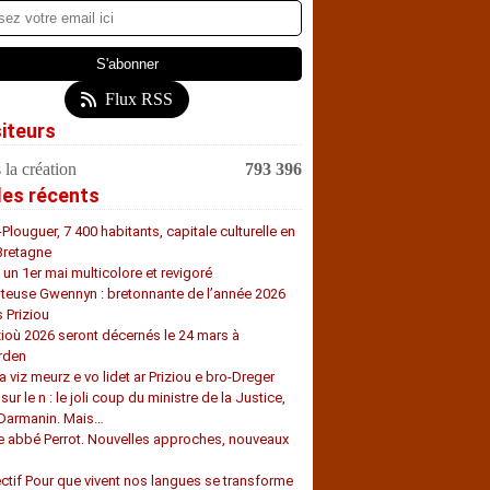
Flux RSS
siteurs
 la création
793 396
les récents
-Plouguer, 7 400 habitants, capitale culturelle en
Bretagne
, un 1er mai multicolore et revigoré
teuse Gwennyn : bretonnante de l’année 2026
s Priziou
zioù 2026 seront décernés le 24 mars à
rden
a viz meurz e vo lidet ar Priziou e bro-Dreger
 sur le n : le joli coup du ministre de la Justice,
 Darmanin. Mais…
e abbé Perrot. Nouvelles approches, nouveaux
s
ectif Pour que vivent nos langues se transforme