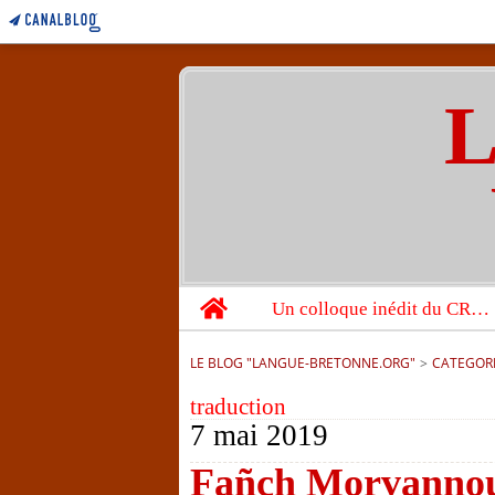
L
Home
Un colloque inédit du CRBC sur les victimes de l’année 1944
LE BLOG "LANGUE-BRETONNE.ORG"
>
CATEGOR
traduction
7 mai 2019
Fañch Morvannou 