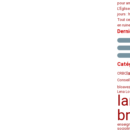
pour am
L’Églis
jours : 
Tout ce
en ruine
Dern
Caté
l
CRBC
Conseil
bloave
Lena Lo
l
b
enseig
socioli