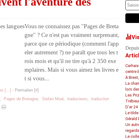
ivent l'aventure des
Vous ne connaissez pas "Pages de Breta
gne" ? Ce n'est pas vraiment surprenant,
Vi
parce que ce périodique (comment l'app
Depuis
eler autrement ?) ne paraît que tous les t
Artic
rois mois et qu'il ne tire qu'à 2 350 exe
Carhaix
mplaires. Mais si vous aimez les livres e
centre 
t si vous...
À Brest
La chan
lors de
s [
…
]
- Permalien [
#
]
Les Pri
,
Pages de Bretagne
,
Stefan Moal
,
traducteurs
,
traduction
Trébeu
D’ar 24 
Le tilde
Gérald
Un autr
regard
Le coll