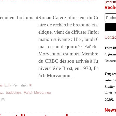
Créer u
Rech
Ronan Calvez, directeur du Ce
ntre de recherche bretonne et c
eltique, vient de diffuser l'infor
Contact
mation suivante : Hier, lundi 6
mai, en fin de journée, Fañch
Votre bl
Morvannou est mort. Membre
la form
du CRBC dès son arrivée à l'u
Un corr
niversité de Brest, en 1970, Fa
Trugare
ñch Morvannou...
votre bl
s [
…
]
- Permalien [
#
]
Studier
ez
,
traduction
,
Fañch Morvannou
2020. [É
2020].
News