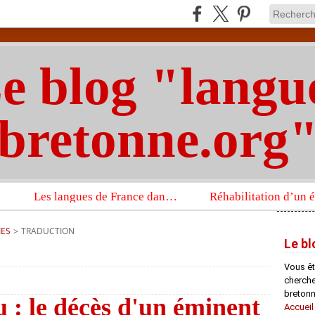
e blog "langu
bretonne.org
Les langues de France dans un imposant ouvrage sur la langue française que publient les Presses universitaires d’Oxford
IES
>
TRADUCTION
Le bl
Vous êt
chercheu
bretonn
: le décès d'un éminent
Accueil