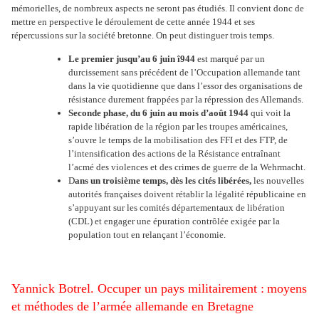
mémorielles, de nombreux aspects ne seront pas étudiés. Il convient donc de
mettre en perspective le déroulement de cette année 1944 et ses
répercussions sur la société bretonne. On peut distinguer trois temps.
Le premier jusqu’au 6 juin î944
est marqué par un
durcissement sans précédent de l’Occupation allemande tant
dans la vie quotidienne que dans l’essor des organisations de
résistance durement frappées par la répression des Allemands.
Seconde phase, du 6 juin au mois d’août 1944
qui voit la
rapide libération de la région par les troupes américaines,
s’ouvre le temps de la mobilisation des FFI et des FTP, de
l’intensification des actions de la Résistance entraînant
l’acmé des violences et des crimes de guerre de la Wehrmacht.
D
ans un troisième temps, dès les cités libérées,
les nouvelles
autorités françaises doivent rétablir la légalité républicaine en
s’appuyant sur les comités départementaux de libération
(CDL) et engager une épuration contrôlée exigée par la
population tout en relançant l’économie.
Yannick
Botrel. Occuper un pays militairement
:
moyens
et méthodes de l’armée allemande en Bretagne