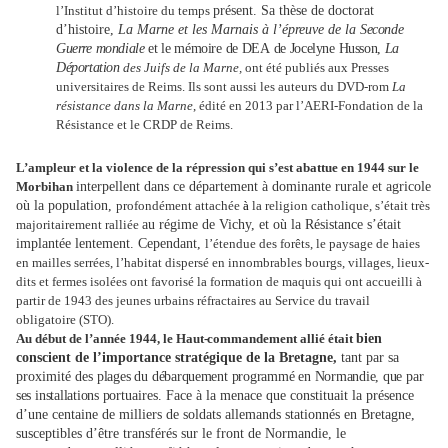
l’Institut d’histoire du temps
présent. Sa thèse de doctorat
d’histoire,
La Marne et les Marnais à
l’épreuve de la
Seconde
Guerre
mondiale
et
le
mémoire
de
DEA
de
Jocelyne
Husson,
La
Déportation
des Juifs de la Marne,
ont été publiés aux Presses
universitaires de Reims. Ils sont aussi les auteurs du DVD-rom
La
résistance dans la Marne
, édité en 2013 par l’AERI-Fondation de la
Résistance et le CRDP de Reims.
L’ampleur et la violence de la répression qui s’est abattue en 1944 sur le
Morbihan
interpellent dans ce département à dominante rurale et agricole
où la population,
profondément attachée
à
la religion catholique, s’était très
majoritairement ralliée
au régime de Vichy, et où la Résistance s’était
implantée lentement. Cependant,
l’étendue des forêts, le paysage de haies
en mailles serrées, l’habitat dispersé en innombrables bourgs, villages, lieux-
dits et fermes isolées ont favorisé la formation de maquis qui ont accueilli à
partir de 1943 des jeunes urbains réfractaires au Service du travail
obligatoire (STO).
Au début de l’année 1944, le Haut
-
commandement allié était
bien
conscient de l’importance stratégique de la Bretagne,
tant par sa
proximité des
plages
du
débarquement
programmé
en
Normandie, que
par
ses
installations
por
tuaires. Face à la menace que constituait la présence
d’une centaine de milliers de soldats allemands stationnés en Bretagne,
susceptibles d’être transférés sur le front de Normandie, le