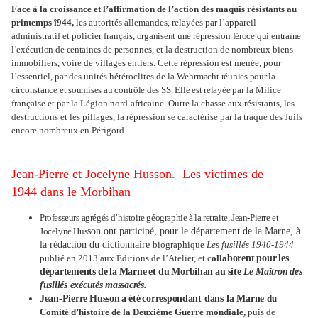
Face à la croissance et l’affirmation de l’action des maquis résistants au
printemps î944,
les autorités allemandes, relayées par l’appareil
administratif et policier fran
çais,
organisent
une
répression
féroce
qui
entraîne
l’exécution
de
centaines
de
per
sonnes, et la destruction de nombreux biens
immobiliers, voire de villages entiers. Cette répression est menée, pour
l’essentiel, par des unités hétéroclites de la Wehr
macht
réunies pour
la
circonstance
et
soumises au
contrôle des
SS.
Elle est
relayée
par la Milice
française et par la Légion nord-africaine. Outre la chasse aux résistants, les
destructions et les pillages, la répression se caractérise par la traque des Juifs
encore nombreux en Périgord.
Jean-Pierre et Jocelyne Husson. Les victimes de
1944 dans le Morbihan
Professeurs
agrégés
d’histoire géographie à la retraite, Jean-Pierre et
Jocelyne Hus
son ont participé, pour le département de la Marne, à
la rédaction du dictionnaire
biographique
Les
fusillés 1940-1944
publié en 2013 aux Éditions de l’Atelier, et c
olla
borent
pour
les
départements
de
la
Marne
et
du
Morbihan
au
site
Le
Maitron
des
fusillés exécutés massacrés.
Jean-Pierre
Husson
a
été
correspondant
dans
la
Marne
du
Comité d’histoire de la Deuxième Guerre mondiale,
puis de