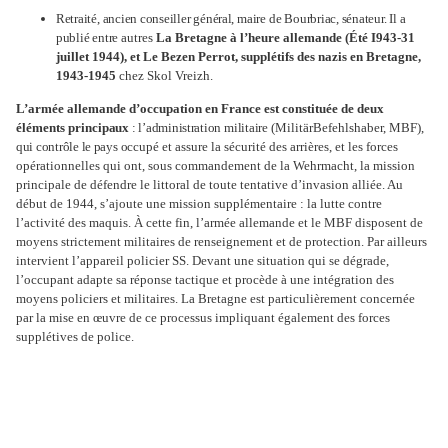
Retraité,
ancien
conseiller
général,
maire
de
Bourbriac,
sénateur.
Il
a
publié
entre
autres
La Bretagne à l’heure allemande (Été I943-31
juillet 1944), et Le Bezen Perrot, supplétifs des nazis en Bretagne,
1943-1945
chez Skol Vreizh.
L’armée allemande d’occupation en France est constituée de deux
éléments princi
paux
:
l’administration
militaire
(MilitärBefehlshaber, MBF),
qui contrôle le pays
occu
pé et assure la sécurité des arrières, et les forces
opérationnelles qui ont, sous commandement de la Wehrmacht, la mission
principale de défendre le littoral de toute tentative d’invasion alliée. Au
début de 1944, s’ajoute une mission supplémentaire : la lutte contre
l’activité des maquis. À cette fin, l’armée allemande et le MBF disposent de
moyens strictement militaires de renseignement et de protection. Par ailleurs
intervient l’appareil policier SS. Devant une situation qui se dégrade,
l’occupant adapte sa réponse tactique et procède à une intégration des
moyens policiers et militaires. La Bretagne est particulièrement concernée
par la mise en œuvre de ce processus impliquant également des forces
supplétives de police.