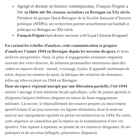
Agrégé et docteur en histoire contemporaine, François Prigent a
fait s
a thèse sur les
réseaux socialistes en Bretagne au XXe siècle.
Président du groupe Ouest-Bretagne de la Société française d’histoire
politique (SFHPo), ses recherches portent actuelle
ment
sur
football
et
politique
en
Bretagne
au
XXe
siècle.
François Prigent
étant absent, son texte a été lu par Christian Bougeard.
En variant les échelles d
’
analyse, cette communication se propose
d’analyser l’année 1944 en Bretagne depuis les terrains du sport,
et leurs
archives inexploitées. Ainsi, la prise d’engagements résistants emprunte
souvent des voies directes, de relations personnelles entretenues dans des
cadres et espaces divers : travail, voisinage, loi
sirs. Il apparaît intéressant de
lations de résistance,
relire, depuis les terrains de sport, la fabrique des re
telles qu’elles existent en 1944 en Bretagne.
Dans un espace régional marqué par une libération partielle, l’été 1944
suscite l’ancrage d’une mémoire locale spécifique, celle de jeunes sportifs et
dirigeants laïques/chrétiens disparus en raison de leurs engagements
militants. Là encore, le dépouillement des sources propres ou mouvement
sportif éclaire d’un jour nouveau ces figures résistantes, dont le nom est
associé aux équipements sportifs en pleine reconstruction en 1944. En outre,
cette séquence se caractérise par la reprise ou la normalisation d’une vie
sportive. Une rupture à repenser, au prisme de ses instances dirigeants, de ses
pratiques et de ses trous (réfugiés, prisonniers, disparus).