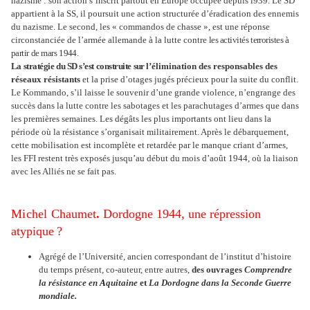
nazisme : son action s’inscrit partout en Europe occupée depuis î939. Le SD
appartient à la SS, il poursuit une action structurée d’éradication des ennemis
du nazisme. Le second, les « commandos de chasse », est une réponse
circonstanciée de l’armée allemande à la lutte contre
les activités
terroristes
à
partir
de mars
1944.
La
stratégie
du SD
s’est
construite
sur
l’élimination des responsables des
réseaux résistants
et la prise d’otages jugés précieux pour la suite du conflit.
Le Kommando, s’il laisse le souvenir d’une grande violence, n’engrange des
succès dans la lutte contre les sabotages et les parachutages d’armes que dans
les premières semaines. Les dégâts les plus importants ont lieu dans la
période où la résistance s’organisait militairement. Après le débarquement,
cette mobilisation est incomplète et retardée par le manque criant d’armes,
les FFI restent très exposés jusqu’au début du mois d’août 1944, où la liaison
avec
les Alliés
ne se fait pas.
Michel
Chaumet
.
Dordogne 1944, une répression
atypique
?
Agrégé de l’Université, ancien correspondant de l’institut d’histoire
du temps présent, co-auteur, entre autres,
des ouvrages
Comprendre
la résistance en
A
quitaine
et
La
Dordogne
dans la Seconde Guerre
mondiale.