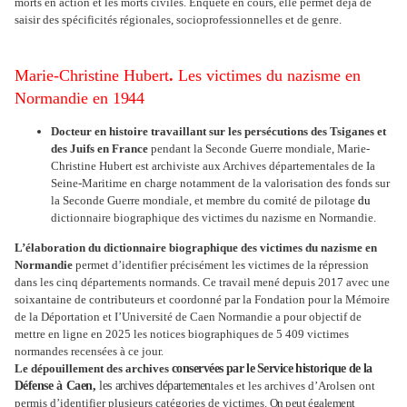
morts en action et les morts civiles. Enquête en cours, elle permet déjà de
saisir des spécificités régionales, socioprofessionnelles et de genre.
Marie-Christine Hubert
.
Les victimes du nazisme en
Normandie en
1944
Docteur en histoire travaillant sur les persécutions des Tsiganes et
des Juifs en France
pendant la Seconde Guerre mondiale, Marie-
Christine Hubert est archiviste aux Archives départementales de Ia
Seine-Maritime en charge notamment de la valorisation des fonds sur
la Seconde Guerre mondiale, et membre du comité de pilotage
du
dictionnaire biographique des victimes du nazisme en Normandie.
L’élaboration du dictionnaire biographique des victimes du nazisme en
Normandie
permet d’identifier précisément les victimes de la répression
dans les cinq départements normands. Ce travail mené depuis 2017 avec une
soixantaine de contributeurs et coordonné par la Fondation pour la Mémoire
de la Déportation et I’Université de Caen Normandie a pour objectif de
mettre en ligne en 2025 les notices biographiques de 5 409 victimes
normandes recensées à ce jour.
Le dépouillement des archives
conservées
par
le
Service
historique
de
la
Défense
à
Caen,
les
archives
départemen
tales et les archives d’Arolsen ont
permis d’identifier plusieurs catégories de victimes.
On peut
également