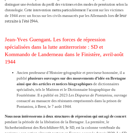
distinguer
une évolution
du profil
des
victimes
et des
modes
de persécution
selon
la
chronologie.
Cette
intervention
mettra
particulièrement
l’accent
sur les victimes
de leur
de 1944 avec un focus sur les civils massacrés par les Allemands lors
retraite à l’été 1944.
Jean-Yves
Guengant
.
Les forces de répression
spécialisées dans la lutte antiterroriste : SD et
Kommando de Landerneau dans le Finistère, avril
-
août
1944
Ancien professeur d’Histoire-géographie et proviseur honoraíre, il a
publié
plusieurs ouvrages sur des mouvements d’idée en Bretagne
ainsi que des articles et notices biographiques
de dictionnaires
spécialisés, tels le Maitron et le Dictionnaire biographique du
Fouriérisme. Il a publié en 2023
Les Disparus de Pontaniou,
ouvrage
consacré au massacre des résistants emprisonnés dans la prison de
Pontaniou, à Brest, le 7 août 1944.
Nous
nous
intéresserons
à
deux
structures
de
répression
qui
ont
agi
de
concert
pen
dant la période de la libération de la Bretagne. La première, le
Sicherheistdienst des Reichführer-SS, Ie SD, est la colonne vertébrale du