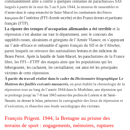
commandement allié a confié à quelques centaines de parachu
tistes SAS
largués à partir de la nuit du 5 au 6 juin 1944, la mission de rassembler et
d’armer dans
le
camp retranché
de
Saint
-
Marcel les
combattants
des Forces
françaises
de
l’intérieur
(FFI-Armée
secrète)
et
des
Francs-tireurs
et
partisans
français
(FTP).
La riposte des troupes d’occupation allemandes a été terrible
et la
répression
s’est
abattue
sur
tout
le
département, avec le
concours
des
supplétifs
russes,
ukrainiens
et
géorgiens
de
l’Armée
Vlassov,
en
s’appuyant
sur
l’aide
efficace
et
redoutable
d’agents français du SD et de I'Abwher,
parmi lesquels on retrouve des nationalistes
bretons
et
des
miliciens
du
Bezen
Perrot.
Après
la
bataille
de
Saint-Marcel,
les
para
chutistes de la France
libre, les FFI—FTPF des maquis ainsi que les populations qui les
hébergeaient,
les cachaient,
les
ravitaillaient,
ont ainsi été
les
principales
victimes de
cette répression.
À partir du travail réalisé dans le cadre du
Dictionnaire biographique
Le
Maitron des fusillés exécutés massacrés,
on peut établir la chronologie de
la
répression tout au
long
de
l’année
1944
dans
le
Morbihan,
une
répression
qui
se
prolonge
jusqu’au
7-8
mai
1945
autour
des
poches
de
Lorient
et
de
Saint-
Nazaire,
en
dresser
le
bilan,
pré
senter
la
cartographie des lieux de répression et
d’exécution, et ébaucher une étude
sociologique
des
victimes.
François Prigent. 1944, la Bretagne au prisme des
terrains de sport : engagements, mémoires, ruptures