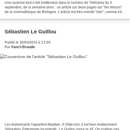
Une surprise tout à fait inattendue dans le numéro de Télérama du 5
septembre, de la semaine donc : un article sur deux pages sur "les trésors"
de la cinémathèque de Bretagne. L'article est très orienté "mer", comme s'il
avait été rédigé pour un dossier...
Sébastien Le Guillou
Publié le 30/04/2010 à 13:59
Par
Fanch Broudic
Les bretonnants l'appellent Bastian. A l'état-civil, il est bien évidemment
Sébastien. Patronyme incontesté : Le Guillou (pour la VF. On n'utilise pas