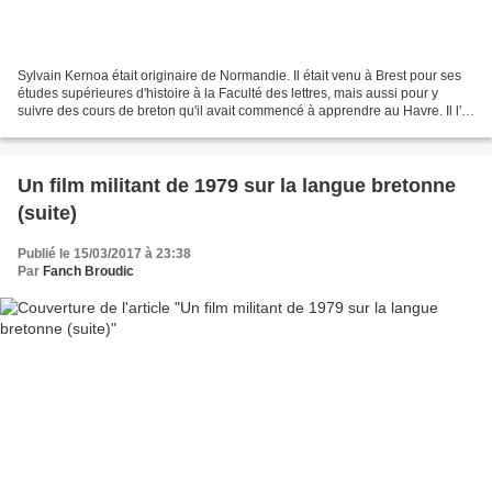
Sylvain Kernoa était originaire de Normandie. Il était venu à Brest pour ses
études supérieures d'histoire à la Faculté des lettres, mais aussi pour y
suivre des cours de breton qu'il avait commencé à apprendre au Havre. Il l'a
appris et bien appris....
Un film militant de 1979 sur la langue bretonne
(suite)
Publié le 15/03/2017 à 23:38
Par
Fanch Broudic