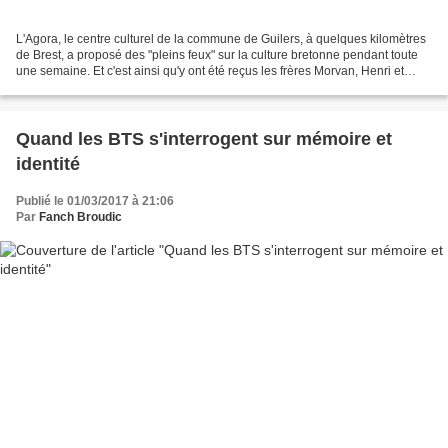
L'Agora, le centre culturel de la commune de Guilers, à quelques kilomètres
de Brest, a proposé des "pleins feux" sur la culture bretonne pendant toute
une semaine. Et c'est ainsi qu'y ont été reçus les frères Morvan, Henri et
Yvon, dimanche dernier....
Quand les BTS s'interrogent sur mémoire et
identité
Publié le 01/03/2017 à 21:06
Par
Fanch Broudic