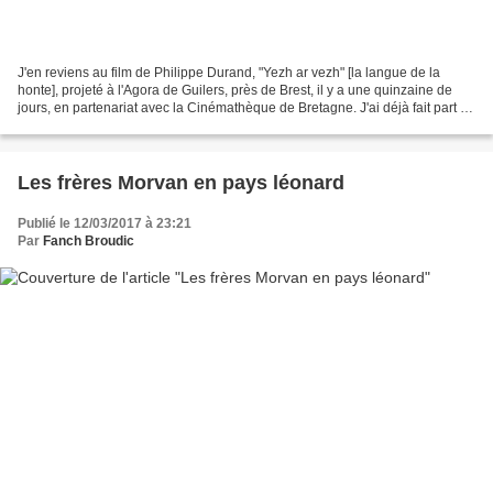
J'en reviens au film de Philippe Durand, "Yezh ar vezh" [la langue de la
honte], projeté à l'Agora de Guilers, près de Brest, il y a une quinzaine de
jours, en partenariat avec la Cinémathèque de Bretagne. J'ai déjà fait part de
quelques impressions à...
Les frères Morvan en pays léonard
Publié le 12/03/2017 à 23:21
Par
Fanch Broudic