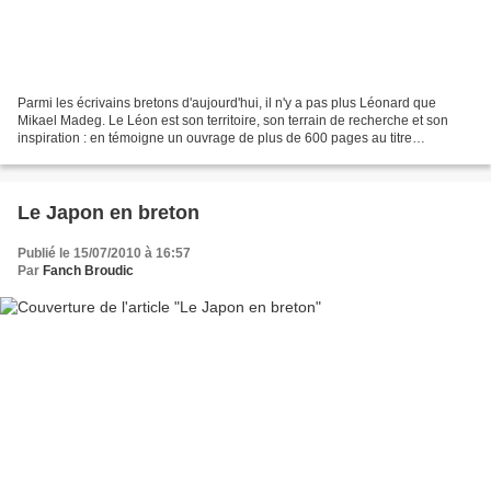
Parmi les écrivains bretons d'aujourd'hui, il n'y a pas plus Léonard que
Mikael Madeg. Le Léon est son territoire, son terrain de recherche et son
inspiration : en témoigne un ouvrage de plus de 600 pages au titre
symptomatique, "Bro Leon ennon" [Le Léon...
Le Japon en breton
Publié le 15/07/2010 à 16:57
Par
Fanch Broudic