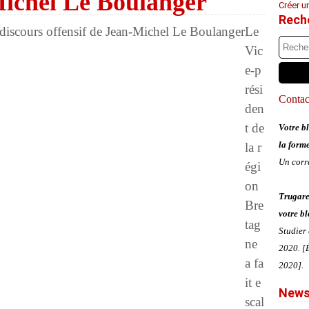
Michel Le Boulanger
Créer u
Rech
Le
Vic
e-p
rési
Contact
den
t de
Votre bl
la form
la r
Un corr
égi
on
Trugare
Bre
votre bl
tag
Studier
ne
2020. [É
a fa
2020].
it e
News
scal