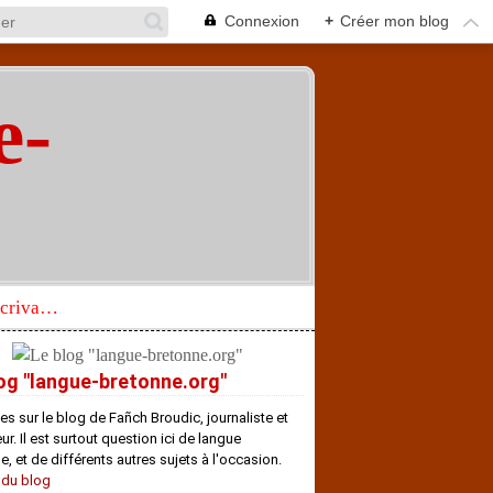
Connexion
+
Créer mon blog
e-
"
Réhabilitation d’un écrivain de langue bretonne aujourd’hui mal connu et méconnu
og "langue-bretonne.org"
es sur le blog de Fañch Broudic, journaliste et
r. Il est surtout question ici de langue
e, et de différents autres sujets à l'occasion.
 du blog