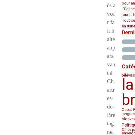
pour am
ès a
L’Églis
voi
jours : 
Tout ce
r fa
en ruine
it h
Dern
alte
aup
ara
van
Caté
t à
télévis
l
Ch
artr
b
es-
de-
Ouest-
langue
Bre
bloave
tag
Politiq
Office p
ne,
enseig