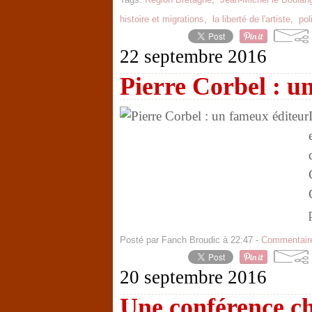
histoire et migrations
,
la liberté de l'artiste
,
pol
22 septembre 2016
Pierre Corbel : u
Posté par Fanch Broudic à 22:47 -
Commentaire
20 septembre 2016
Une conférence ch