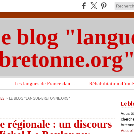
e blog "langu
bretonne.org
Les langues de France dans un imposant ouvrage sur la langue française que publient les Presses universitaires d’Oxford
IES
>
LE BLOG "LANGUE-BRETONNE.ORG"
Le bl
Vous êt
chercheu
le régionale : un discours
bretonn
Accueil