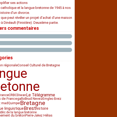
plifier ses actions
e catholique et la langue bretonne de 1945 à nos
histoire d’un divorce.
 que peut révéler un projet d’achat d’une maison
 à Dinéault (Finistère). Deuxième partie.
iers commentaires
gories
ion régionale
Conseil Culturel de Bretagne
angue
retonne
Le Télégramme
France
CRBC
Diwan
s de France
gallo
Brud Nevez
Emgleo Breiz
Bretagne
z mad
Quimper
Brest
histoire
ue linguistique
ublic de la langue bretonne
nement du breton
Pierre-Jakez Hélias