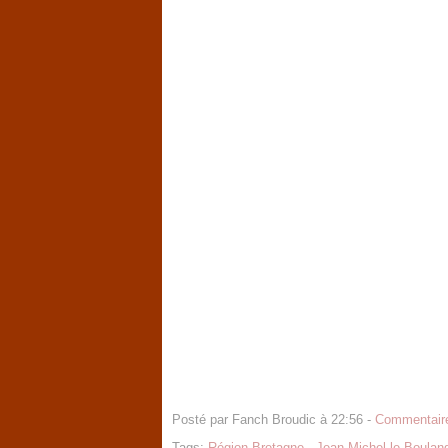
Posté par Fanch Broudic à 22:56 -
Commentaire
Tags:
Région Bretagne
,
Jean-Michel le Boulan