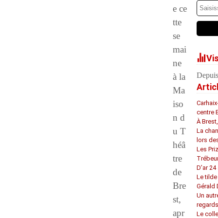
e ce
tte
se
mai
Vi
ne
Depuis
à la
Artic
Ma
iso
Carhaix
centre 
n d
À Brest
u T
La chan
lors de
héâ
Les Pri
tre
Trébeu
D’ar 24 
de
Le tilde
Bre
Gérald
Un autr
st,
regard
apr
Le coll