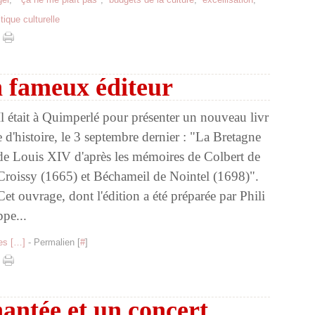
itique culturelle
n fameux éditeur
Il était à Quimperlé pour présenter un nouveau livr
e d'histoire, le 3 septembre dernier : "La Bretagne
de Louis XIV d'après les mémoires de Colbert de
Croissy (1665) et Béchameil de Nointel (1698)".
Cet ouvrage, dont l'édition a été préparée par Phili
ppe...
s [
…
]
- Permalien [
#
]
antée et un concert