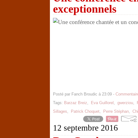
exceptionnels
Posté par Fanch Broudic à 23:09 -
Commentaire
Tags:
Barzaz Breiz
,
Eva Guillorel
,
gwerziou
,
Sillages
,
Patrick Choquet
,
Perre Stéphan
,
Chi
12 septembre 2016