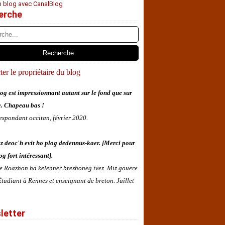
n blog avec CanalBlog
erche
er le propriétaire du blog
og est impressionnant autant sur le fond que sur
e. Chapeau bas !
espondant occitan, février 2020.
z deoc'h evit ho plog dedennus-kaer. [Merci pour
og fort intéressant].
 e Roazhon ha kelenner brezhoneg ivez. Miz gouere
tudiant à Rennes et enseignant de breton. Juillet
letter