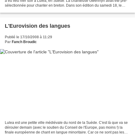
a eu lieu hier soir à Lulea, en Suède. La chanteuse Gwennyn avait été pré-
sélectionnée pour chanter en breton. Dans son édition du samedi 18, le
journal Ouest-France, sous la...
L'Eurovision des langues
Publié le 17/10/2008 à 11:29
Par
Fanch Broudic
Lulea est une petite ville médiévale du nord de la Suède. C'est là que va se
dérouler demain (avec le soutien du Conseil de l'Europe, pas moins !) la
finale européenne de chant en langue minoritaire. Car ce ne sont pas les