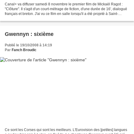
Canal+ va diffuser samedi 8 novembre le premier film de Mickaël Ragot :
"Clôture". Il s'agit d'un court-métrage de fiction, d'une durée de 16', dialogué
français et breton. J'ai vu ce film en salle lorsqu'il a été projeté à Saint-
Renan. Un enfant joue...
Gwennyn : sixième
Publié le 19/10/2008 à 14:19
Par
Fanch Broudic
Ce sont les Corses qui sont les meilleurs. L'Eurovision des [petites] langues