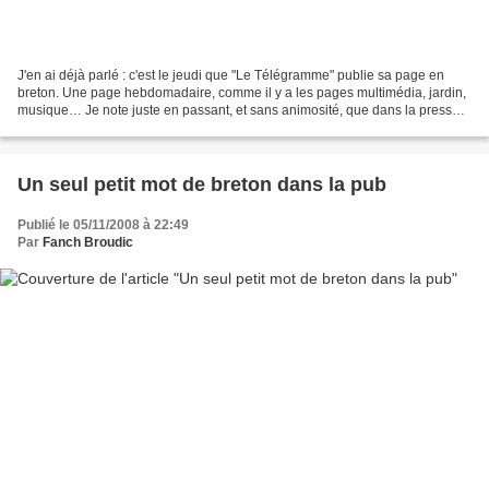
J'en ai déjà parlé : c'est le jeudi que "Le Télégramme" publie sa page en
breton. Une page hebdomadaire, comme il y a les pages multimédia, jardin,
musique… Je note juste en passant, et sans animosité, que dans la presse
écrite ce n'est pas comme à la...
Un seul petit mot de breton dans la pub
Publié le 05/11/2008 à 22:49
Par
Fanch Broudic