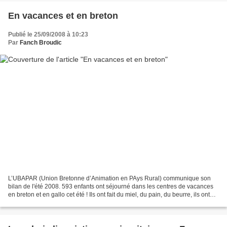
En vacances et en breton
Publié le 25/09/2008 à 10:23
Par
Fanch Broudic
L’UBAPAR (Union Bretonne d’Animation en PAys Rural) communique son
bilan de l'été 2008. 593 enfants ont séjourné dans les centres de vacances
en breton et en gallo cet été ! Ils ont fait du miel, du pain, du beurre, ils ont
surfé, ils ont graffé, ils...