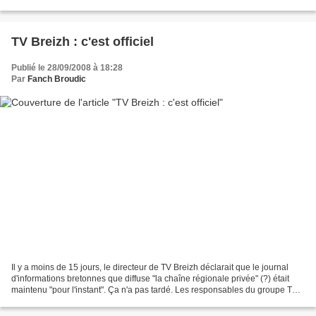
pays qui sont représentés dans...
TV Breizh : c'est officiel
Publié le 28/09/2008 à 18:28
Par
Fanch Broudic
Il y a moins de 15 jours, le directeur de TV Breizh déclarait que le journal
d'informations bretonnes que diffuse "la chaîne régionale privée" (?) était
maintenu "pour l'instant". Ça n'a pas tardé. Les responsables du groupe TF1
se sont déplacés en fin...