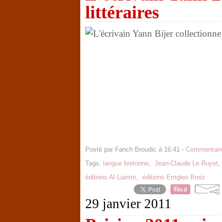
littéraires
Posté par Fanch Broudic à 16:41 -
Commentaire
Tags:
langue bretonne
,
Jean-Claude Le Ruyet
éditions Al Liamm
,
éditions Emgleo Breiz
29 janvier 2011