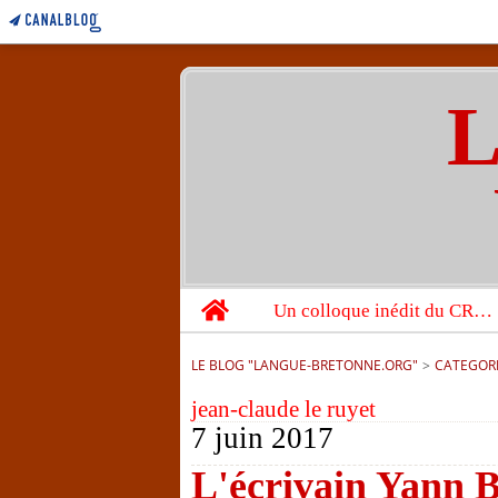
L
Home
Un colloque inédit du CRBC sur les victimes de l’année 1944
LE BLOG "LANGUE-BRETONNE.ORG"
>
CATEGOR
jean-claude le ruyet
7 juin 2017
L'écrivain Yann Bi