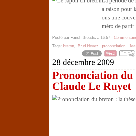
La période de l
a raison pour 
ous une couver
méro de partir
Posté par Fanch Broudic à 16:57 -
Commentaire
Tags:
breton
,
Brud Nevez
,
prononciation
,
Jea
28 décembre 2009
Prononciation du b
Claude Le Ruyet