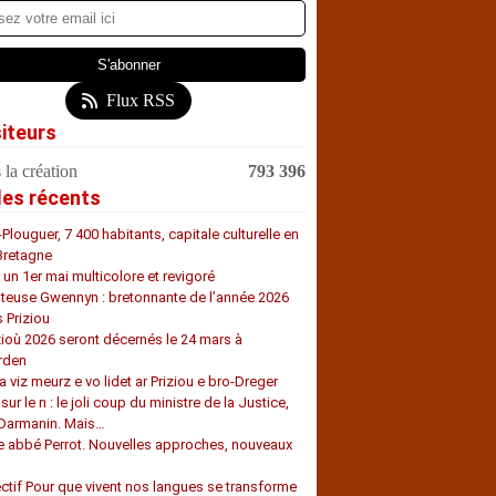
Flux RSS
siteurs
 la création
793 396
les récents
-Plouguer, 7 400 habitants, capitale culturelle en
Bretagne
, un 1er mai multicolore et revigoré
teuse Gwennyn : bretonnante de l’année 2026
s Priziou
zioù 2026 seront décernés le 24 mars à
rden
a viz meurz e vo lidet ar Priziou e bro-Dreger
 sur le n : le joli coup du ministre de la Justice,
 Darmanin. Mais…
e abbé Perrot. Nouvelles approches, nouveaux
s
ectif Pour que vivent nos langues se transforme