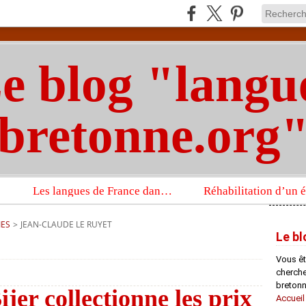
e blog "langu
bretonne.org
Les langues de France dans un imposant ouvrage sur la langue française que publient les Presses universitaires d’Oxford
IES
>
JEAN-CLAUDE LE RUYET
Le bl
Vous êt
chercheu
bretonn
jer collectionne les prix
Accueil