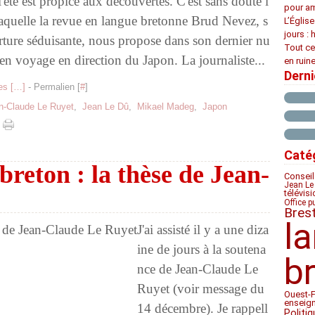
'été est propice aux découvertes. C'est sans doute l
pour am
laquelle la revue en langue bretonne Brud Nevez, s
L’Églis
jours : 
ture séduisante, nous propose dans son dernier nu
Tout ce
 en voyage en direction du Japon. La journaliste...
en ruine
Dern
s [
…
]
- Permalien [
#
]
n-Claude Le Ruyet
,
Jean Le Dû
,
Mikael Madeg
,
Japon
Caté
reton : la thèse de Jean-
Conseil
Jean Le
télévis
Office p
Bres
l
J'ai assisté il y a une diza
ine de jours à la soutena
b
nce de Jean-Claude Le
Ruyet (voir message du
Ouest-
enseig
14 décembre). Je rappell
Politiq