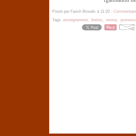
Posté par Fanch Broudic à 11:02 -
Commentaire
Tags:
enseignement
,
breton
,
norme
,
prononci