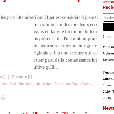
Créer u
Rech
Yann Bijer est considéré à juste ti
tre comme l'un des meilleurs écri
vains en langue bretonne du tem
Contact
ps présent : il a l'inspiration pour
mener à son terme une intrigue o
Votre bl
riginale et il a une écriture qui sai
la form
t tirer parti de la connaissance int
Un corr
uitive qu'il...
Trugare
s [
…
]
- Permalien [
#
]
votre bl
,
Yann Bijer
,
Bar Abba
,
prix littéraire Sten Kidna-Pays d'Auray
,
Studier
2020. [É
2020].
News