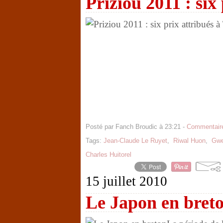
Priziou 2011 : six
Posté par Fanch Broudic à 23:21 -
Commentaire
Tags:
Jean-Claude Le Ruyet
,
Riwal Huon
,
Gwe
Charles Huitorel
15 juillet 2010
Le Japon en bret