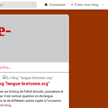
Connexion
+
Créer mon blog
e-
"
Réhabilitation d’un écrivain de langue bretonne aujourd’hui mal connu et méconnu
og "langue-bretonne.org"
es sur le blog de Fañch Broudic, journaliste et
r. Il est surtout question ici de langue
e, et de différents autres sujets à l'occasion.
 du blog