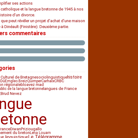
plifier ses actions
e catholique et la langue bretonne de 1945 à nos
histoire d’un divorce.
 que peut révéler un projet d’achat d’une maison
 à Dinéault (Finistère). Deuxième partie.
iers commentaires
gories
histoire
 Culturel de Bretagne
sociolinguistique
Carhaix
CRBC
 Dû
Emgleo Breiz
Quimper
ion régionale
bloavez mad
langues de France
ublic de la langue bretonne
t
Brud Nevez
angue
retonne
France
Diwan
Priziou
gallo
nement du breton
Lena Louarn
Le Télégramme
ue linguistique