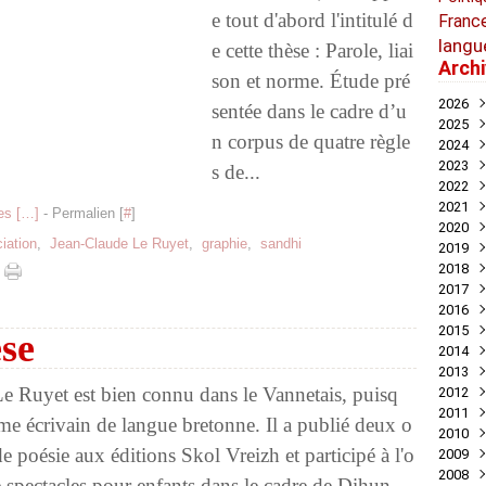
e tout d'abord l'intitulé d
Franc
langu
e cette thèse : Parole, liai
Arch
son et norme. Étude pré
2026
sentée dans le cadre d’u
2025
Juil
n corpus de quatre règle
2024
Mai
Nov
2023
Avril
Oct
Déc
s de...
2022
Mar
Aoû
Nov
Déc
2021
Juil
Oct
Nov
Déc
s [
…
]
- Permalien [
#
]
2020
Mai
Sep
Oct
Nov
Déc
iation
,
Jean-Claude Le Ruyet
,
graphie
,
sandhi
2019
Avril
Aoû
Sep
Oct
Nov
Déc
2018
Mar
Juil
Juil
Sep
Oct
Nov
Nov
2017
Févr
Jui
Jui
Aoû
Sep
Oct
Oct
Déc
2016
Janv
Mai
Mai
Juil
Aoû
Sep
Sep
Nov
Déc
2015
Avril
Avril
Jui
Juil
Aoû
Aoû
Oct
Nov
Déc
se
2014
Mar
Mar
Mai
Jui
Jui
Juil
Sep
Oct
Oct
Déc
2013
Févr
Févr
Avril
Mai
Mai
Jui
Aoû
Aoû
Sep
Nov
Déc
e Ruyet est bien connu dans le Vannetais, puisq
2012
Janv
Janv
Mar
Avril
Avril
Mai
Jui
Juil
Aoû
Oct
Nov
Déc
2011
Févr
Mar
Mar
Mar
Mai
Jui
Juil
Sep
Oct
Oct
Déc
ême écrivain de langue bretonne. Il a publié deux o
2010
Janv
Févr
Févr
Févr
Avril
Mai
Jui
Aoû
Sep
Sep
Nov
Déc
 de poésie aux éditions Skol Vreizh et participé à l'o
2009
Janv
Janv
Janv
Mar
Mar
Mai
Juil
Aoû
Aoû
Oct
Nov
Déc
2008
Févr
Févr
Févr
Mai
Juil
Juil
Sep
Oct
Nov
Déc
 spectacles pour enfants dans le cadre de Dihun...