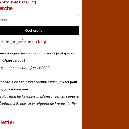
n blog avec CanalBlog
erche
er le propriétaire du blog
og est impressionnant autant sur le fond que sur
e. Chapeau bas !
espondant occitan, février 2020.
z deoc'h evit ho plog dedennus-kaer. [Merci pour
og fort intéressant].
 e Roazhon ha kelenner brezhoneg ivez. Miz gouere
tudiant à Rennes et enseignant de breton. Juillet
letter