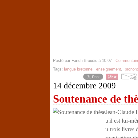
Posté par Fanch Broudic à 10:07 -
Commentaire
Tags:
langue bretonne
,
enseignement
,
prononc
14 décembre 2009
Soutenance de thè
Jean-Claude L
u'il est lui-m
u trois livres
rganisation de