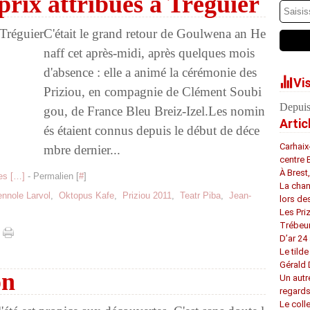
 prix attribués à Tréguier
C'était le grand retour de Goulwena an He
naff cet après-midi, après quelques mois
d'absence : elle a animé la cérémonie des
Vi
Priziou, en compagnie de Clément Soubi
Depuis
gou, de France Bleu Breiz-Izel.Les nomin
Artic
és étaient connus depuis le début de déce
Carhaix
mbre dernier...
centre 
À Brest
s [
…
]
- Permalien [
#
]
La chan
nnole Larvol
,
Oktopus Kafe
,
Priziou 2011
,
Teatr Piba
,
Jean-
lors de
Les Pri
Trébeu
D’ar 24 
Le tilde
Gérald
on
Un autr
regard
Le coll