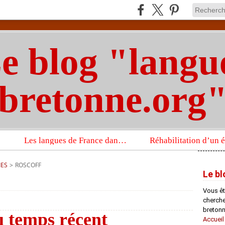
e blog "langu
bretonne.org
Les langues de France dans un imposant ouvrage sur la langue française que publient les Presses universitaires d’Oxford
IES
>
ROSCOFF
Le bl
Vous êt
chercheu
bretonn
u temps récent
Accueil