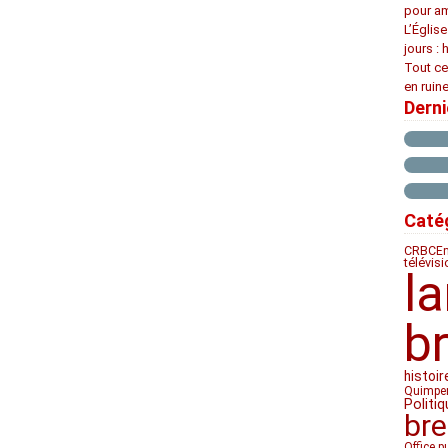
pour am
L’Églis
jours : 
Tout ce
en ruine
Dern
Caté
CRBC
Em
télévis
l
b
histoir
Quimpe
Politiq
bre
Office p