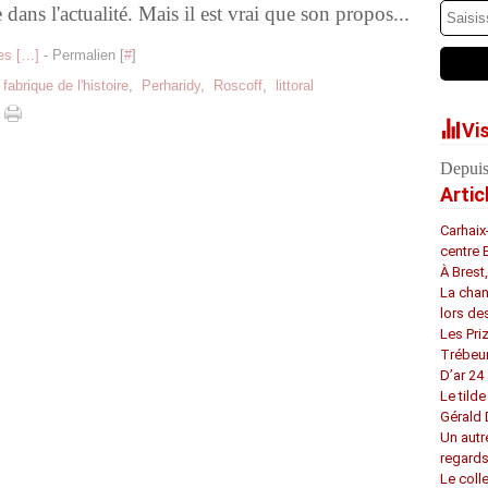
 dans l'actualité. Mais il est vrai que son propos...
s [
…
]
- Permalien [
#
]
 fabrique de l'histoire
,
Perharidy
,
Roscoff
,
littoral
Vi
Depuis
Artic
Carhaix
centre 
À Brest
La chan
lors de
Les Pri
Trébeu
D’ar 24 
Le tilde
Gérald
Un autr
regard
Le coll