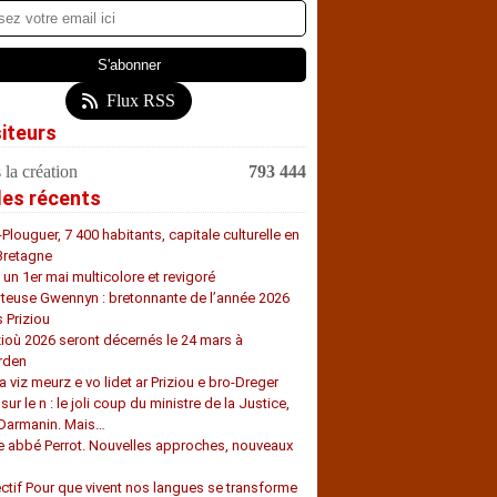
Flux RSS
siteurs
 la création
793 444
les récents
-Plouguer, 7 400 habitants, capitale culturelle en
Bretagne
, un 1er mai multicolore et revigoré
teuse Gwennyn : bretonnante de l’année 2026
s Priziou
zioù 2026 seront décernés le 24 mars à
rden
a viz meurz e vo lidet ar Priziou e bro-Dreger
 sur le n : le joli coup du ministre de la Justice,
 Darmanin. Mais…
e abbé Perrot. Nouvelles approches, nouveaux
s
ectif Pour que vivent nos langues se transforme