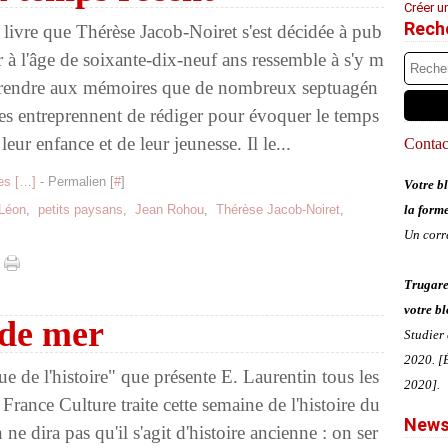
Créer u
Rech
 livre que Thérèse Jacob-Noiret s'est décidée à pub
er à l'âge de soixante-dix-neuf ans ressemble à s'y m
rendre aux mémoires que de nombreux septuagén
res entreprennent de rédiger pour évoquer le temps
leur enfance et de leur jeunesse. Il le...
Contact
s [
…
]
- Permalien [
#
]
Votre bl
-Léon
,
petits paysans
,
Jean Rohou
,
Thérèse Jacob-Noiret
,
la form
Un corr
Trugare
votre bl
 de mer
Studier
2020. [É
ue de l'histoire" que présente E. Laurentin tous les
2020].
 France Culture traite cette semaine de l'histoire du
News
n ne dira pas qu'il s'agit d'histoire ancienne : on ser