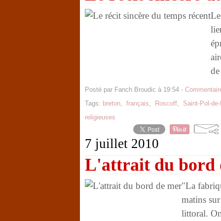
Le
li
ép
ai
de 
Posté par Fanch Broudic à 19:54 -
Commentaire
Tags:
breton
,
français
,
Roscoff
,
Saint-Pol-de
religieuses
7 juillet 2010
L'attrait du bord
"La fabriq
matins sur
littoral. O