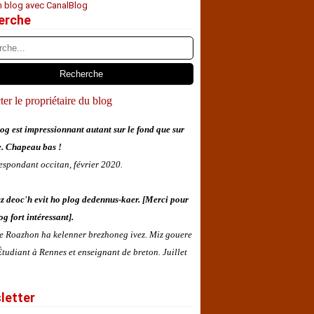
n blog avec CanalBlog
erche
er le propriétaire du blog
og est impressionnant autant sur le fond que sur
e. Chapeau bas !
espondant occitan, février 2020.
z deoc'h evit ho plog dedennus-kaer. [Merci pour
og fort intéressant].
 e Roazhon ha kelenner brezhoneg ivez. Miz gouere
tudiant à Rennes et enseignant de breton. Juillet
letter