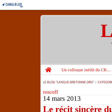
L
Home
Un colloque inédit du CRBC sur les victimes de l’année 1944
LE BLOG "LANGUE-BRETONNE.ORG"
>
CATEGOR
roscoff
14 mars 2013
Le récit sincère d