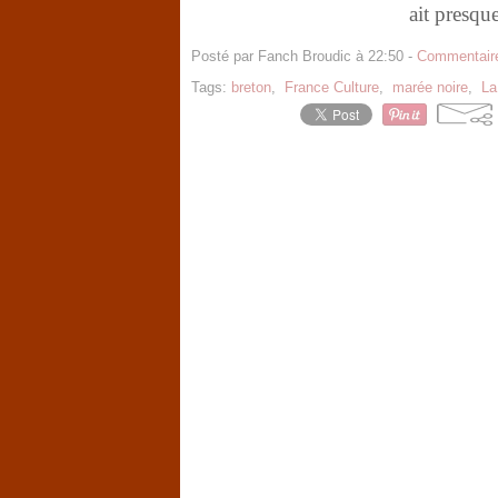
ait presque
Posté par Fanch Broudic à 22:50 -
Commentaire
Tags:
breton
,
France Culture
,
marée noire
,
La