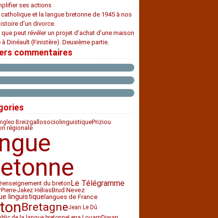
plifier ses actions
e catholique et la langue bretonne de 1945 à nos
histoire d’un divorce.
 que peut révéler un projet d’achat d’une maison
 à Dinéault (Finistère). Deuxième partie.
iers commentaires
gories
sociolinguistique
Priziou
gallo
gleo Breiz
ion régionale
angue
retonne
Le Télégramme
e
enseignement du breton
Brud Nevez
r
Pierre-Jakez Hélias
ue linguistique
langues de France
ton
Bretagne
Jean Le Dû
Diwan
ublic de la langue bretonne
Lena Louarn