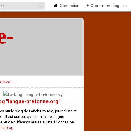
Connexion
+
Créer mon blog
e-
"
Réhabilitation d’un écrivain de langue bretonne aujourd’hui mal connu et méconnu
og "langue-bretonne.org"
es sur le blog de Fañch Broudic, journaliste et
r. Il est surtout question ici de langue
e, et de différents autres sujets à l'occasion.
 du blog