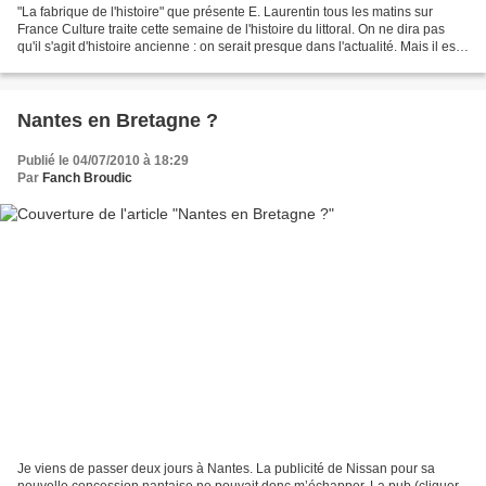
"La fabrique de l'histoire" que présente E. Laurentin tous les matins sur
France Culture traite cette semaine de l'histoire du littoral. On ne dira pas
qu'il s'agit d'histoire ancienne : on serait presque dans l'actualité. Mais il est
vrai que son propos...
Nantes en Bretagne ?
Publié le 04/07/2010 à 18:29
Par
Fanch Broudic
Je viens de passer deux jours à Nantes. La publicité de Nissan pour sa
nouvelle concession nantaise ne pouvait donc m’échapper. La pub (cliquer