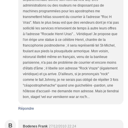
administrations ou des routeurs ne disposant pas de
machines programmées pour les apostrophes me
transmettent hélas souvent du courrier à l'adresse "Roc H
Vras". Mais le plus beau est que des vendeurs dont je n'ai pas
sollicité les services m'envoient de temps à autre leurs offres
à l'adresse "Rocade Henri Uras"... Véridique! Je propose que
l'on érige une statue à ce célèbre Henri, chantre de la
francophonie postmoderne ; il sera représenté tel St-Michel,
foulant aux pieds la plouquitude armorique. Mon voisin,
néorural illettré même en français, venu de la banlieue
parisienne, n'a pas de problème de courrier et encore moins
d'états d'âme ; il libelle son adresse "Rock Vraze" (également
véridique) et ça arrive. D'ailleurs, si je prononçais "rock"
comme le fait Johnny, je ne serais pas obligé de répéter 3 fois
"céapostrophehache" quand une guichetière -pardon, une
hôtesse d'accueil- me demande mon adresse. Mais je tiendrai
bon, staget 'vel eur vernikenn war ar roc'h...
Répondre
B
Bodenes Frank
27/12/2010 22:24