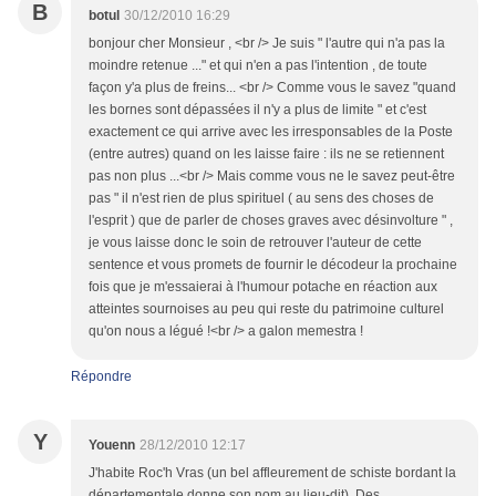
B
botul
30/12/2010 16:29
bonjour cher Monsieur , <br /> Je suis " l'autre qui n'a pas la
moindre retenue ..." et qui n'en a pas l'intention , de toute
façon y'a plus de freins... <br /> Comme vous le savez "quand
les bornes sont dépassées il n'y a plus de limite " et c'est
exactement ce qui arrive avec les irresponsables de la Poste
(entre autres) quand on les laisse faire : ils ne se retiennent
pas non plus ...<br /> Mais comme vous ne le savez peut-être
pas " il n'est rien de plus spirituel ( au sens des choses de
l'esprit ) que de parler de choses graves avec désinvolture " ,
je vous laisse donc le soin de retrouver l'auteur de cette
sentence et vous promets de fournir le décodeur la prochaine
fois que je m'essaierai à l'humour potache en réaction aux
atteintes sournoises au peu qui reste du patrimoine culturel
qu'on nous a légué !<br /> a galon memestra !
Répondre
Y
Youenn
28/12/2010 12:17
J'habite Roc'h Vras (un bel affleurement de schiste bordant la
départementale donne son nom au lieu-dit). Des