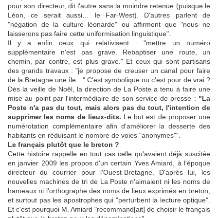
pour son directeur, dit l'autre sans la moindre retenue (puisque le
Léon, ce serait aussi… le Far-West). D'autres parlent de
"négation de la culture léonarde" ou affirment que "nous ne
laisserons pas faire cette uniformisation linguistique".
Il y a enfin ceux qui relativisent : "mettre un numéro
supplémentaire n'est pas grave. Rebaptiser une route, un
chemin, par contre, est plus grave." Et ceux qui sont partisans
des grands travaux : "je propose de creuser un canal pour faire
de la Bretagne une île…" C'est symbolique ou c'est pour de vrai ?
Dès la veille de Noël, la direction de La Poste a tenu à faire une
mise au point par l'intermédiaire de son service de presse :
"La
Poste n'a pas du tout, mais alors pas du tout, l'intention de
supprimer les noms de lieux-dits.
Le but est de proposer une
numérotation complémentaire afin d'améliorer la desserte des
habitants en réduisant le nombre de voies "anonymes"".
L
e français plutôt que le breton ?
Cette histoire rappelle en tout cas celle qu'avaient déjà suscitée
en janvier 2009 les propos d'un certain Yves Amiard, à l'époque
directeur du courrier pour l'Ouest-Bretagne. D'après lui, les
nouvelles machines de tri de La Poste n'aimaient ni les noms de
hameaux ni l'orthographe des noms de lieux exprimés en breton,
et surtout pas les apostrophes qui "perturbent la lecture optique".
Et c'est pourquoi M. Amiard "recommand[ait] de choisir le français