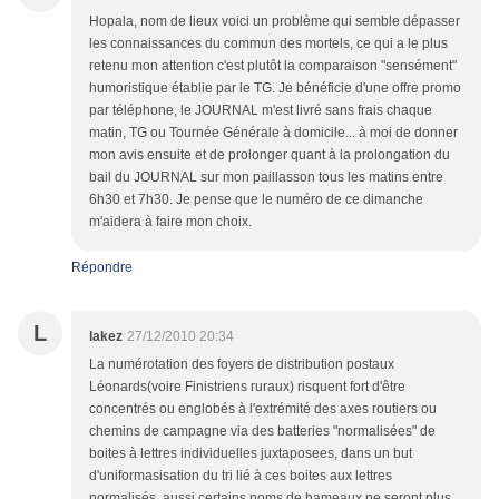
Hopala, nom de lieux voici un problème qui semble dépasser
les connaissances du commun des mortels, ce qui a le plus
retenu mon attention c'est plutôt la comparaison "sensément"
humoristique établie par le TG. Je bénéficie d'une offre promo
par téléphone, le JOURNAL m'est livré sans frais chaque
matin, TG ou Tournée Générale à domicile... à moi de donner
mon avis ensuite et de prolonger quant à la prolongation du
bail du JOURNAL sur mon paillasson tous les matins entre
6h30 et 7h30. Je pense que le numéro de ce dimanche
m'aidera à faire mon choix.
Répondre
L
lakez
27/12/2010 20:34
La numérotation des foyers de distribution postaux
Léonards(voire Finistriens ruraux) risquent fort d'être
concentrés ou englobés à l'extrémité des axes routiers ou
chemins de campagne via des batteries "normalisées" de
boites à lettres individuelles juxtaposees, dans un but
d'uniformasisation du tri lié à ces boites aux lettres
normalisés, aussi certains noms de hameaux ne seront plus