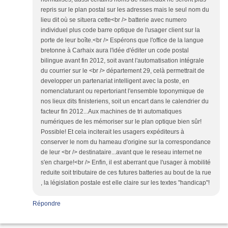
repris sur le plan postal sur les adresses mais le seul nom du
lieu dit où se situera cette<br /> batterie avec numero
individuel plus code barre optique de l'usager client sur la
porte de leur boîte.<br /> Espérons que l'office de la langue
bretonne à Carhaix aura l'idée d'éditer un code postal
bilingue avant fin 2012, soit avant l'automatisation intégrale
du courrier sur le <br /> département 29, celà permettrait de
developper un partenariat intelligent avec la poste, en
nomenclaturant ou repertoriant l'ensemble toponymique de
nos lieux dits finisteriens, soit un encart dans le calendrier du
facteur fin 2012...Aux machines de tri automatiques
numériques de les mémoriser sur le plan optique bien sûr!
Possible! Et cela inciterait les usagers expéditeurs à
conserver le nom du hameau d'origine sur la correspondance
de leur <br /> destinataire...avant que le reseau internet ne
s'en charge!<br /> Enfin, il est aberrant que l'usager à mobilité
reduite soit tributaire de ces futures batteries au bout de la rue
, la législation postale est elle claire sur les textes "handicap"!
Répondre