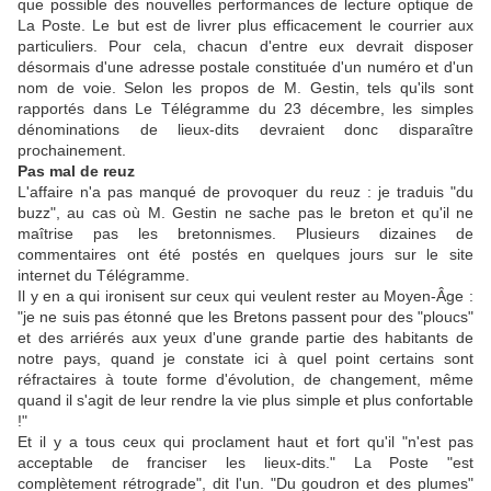
que possible des nouvelles performances de lecture optique de
La Poste. Le but est de livrer plus efficacement le courrier aux
particuliers. Pour cela, chacun d'entre eux devrait disposer
désormais d'une adresse postale constituée d'un numéro et d'un
nom de voie. Selon les propos de M. Gestin, tels qu'ils sont
rapportés dans Le Télégramme du 23 décembre, les simples
dénominations de lieux-dits devraient donc disparaître
prochainement.
Pas mal de reuz
L'affaire n'a pas manqué de provoquer du reuz :
je traduis "du
buzz", au cas où M. Gestin ne sache pas le breton et qu'il ne
maîtrise pas les bretonnismes. Plusieurs dizaines de
commentaires ont été postés en quelques jours sur le site
internet du Télégramme.
Il y en a qui ironisent sur ceux qui veulent rester au Moyen-Âge :
"je ne suis pas étonné que les Bretons passent pour des "ploucs"
et des arriérés aux yeux d'une grande partie des habitants de
notre pays, quand je constate ici à quel point certains sont
réfractaires à toute forme d'évolution, de changement, même
quand il s'agit de leur rendre la vie plus simple et plus confortable
!"
Et il y a tous ceux qui proclament haut et fort qu'il "n'est pas
acceptable de franciser les lieux-dits." La Poste "est
complètement rétrograde", dit l'un. "Du goudron et des plumes"