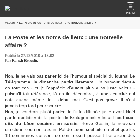
MENU
Accueil
» La Poste et les noms de lieux : une nouvelle affaire ?
La Poste et les noms de lieux : une nouvelle
affaire ?
Publié le 27/12/2010 à 18:02
Par
Fanch Broudic
Non, je ne vais pas parler ici de l'humour si spécial du journal Le
Télégramme, le dimanche particulièrement. Un humour décalé
en tout cas - et je l'apprécie d'autant plus à sa juste valeur -
puisqu'il fait référence, là en fin décembre, à une actualité qui
date quand même de… début mai. C'est pas grave. Il n'est
jamais trop tard pour sourire.
Non, je voudrais plutôt parler de l'info diffusée juste avant Noël
par le quotidien de la pointe de Bretagne selon lequel
les lieux-
dits du Léon seraient en sursis.
Hervé Gestin, le nouveau
directeur "courrier" à Saint-Pol-de-Léon, souhaite en effet que les
18 communes qui sont de son ressort puissent bénéficier dès