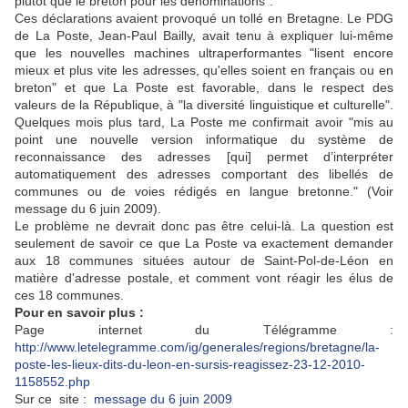
plutôt que le breton pour les dénominations".
Ces déclarations avaient provoqué un tollé en Bretagne. Le PDG
de La Poste, Jean-Paul Bailly, avait tenu à expliquer lui-même
que les nouvelles machines ultraperformantes "lisent encore
mieux et plus vite les adresses, qu'elles soient en français ou en
breton" et que La Poste est favorable, dans le respect des
valeurs de la République, à "la diversité linguistique et culturelle".
Quelques mois plus tard, La Poste me confirmait avoir "mis au
point une nouvelle version informatique du système de
reconnaissance des adresses [qui] permet d’interpréter
automatiquement des adresses comportant des libellés de
communes ou de voies rédigés en langue bretonne." (Voir
message du 6 juin 2009).
Le problème ne devrait donc pas être celui-là. La question est
seulement de savoir ce que La Poste va exactement demander
aux 18 communes situées autour de Saint-Pol-de-Léon en
matière d'adresse postale, et comment vont réagir les élus de
ces 18 communes.
Pour en savoir plus :
Page internet du Télégramme :
http://www.letelegramme.com/ig/generales/regions/bretagne/la-
poste-les-lieux-dits-du-leon-en-sursis-reagissez-23-12-2010-
1158552.php
Sur ce
site :
message du 6 juin 2009