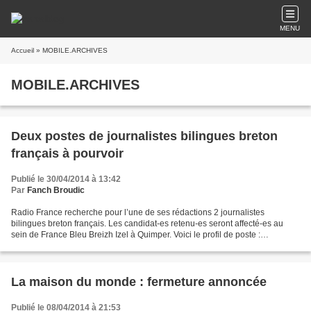
MENU
Accueil
» MOBILE.ARCHIVES
MOBILE.ARCHIVES
Deux postes de journalistes bilingues breton
français à pourvoir
Publié le 30/04/2014 à 13:42
Par
Fanch Broudic
Radio France recherche pour l’une de ses rédactions 2 journalistes
bilingues breton français. Les candidat-es retenu-es seront affecté-es au
sein de France Bleu Breizh Izel à Quimper. Voici le profil de poste :
Dispositions générales CCNTJ et textes en...
La maison du monde : fermeture annoncée
Publié le 08/04/2014 à 21:53