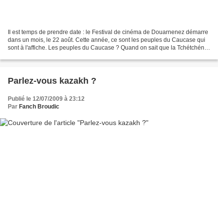
Il est temps de prendre date : le Festival de cinéma de Douarnenez démarre
dans un mois, le 22 août. Cette année, ce sont les peuples du Caucase qui
sont à l'affiche. Les peuples du Caucase ? Quand on sait que la Tchétchénie
est l'un de ces peuples, on...
Parlez-vous kazakh ?
Publié le 12/07/2009 à 23:12
Par
Fanch Broudic