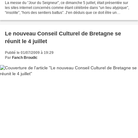
La messe du “Jour du Seigneur”, ce dimanche 5 juillet, était présentée sur
les sites internet concernés comme étant célébrée dans “un lieu atypique”,
“insolite”, “hors des sentiers battus”. J’en déduis que ce doit être un
argument pour capter de l’audience.L’atypique...
Le nouveau Conseil Culturel de Bretagne se
réunit le 4 juillet
Publié le 01/07/2009 à 19:29
Par
Fanch Broudic