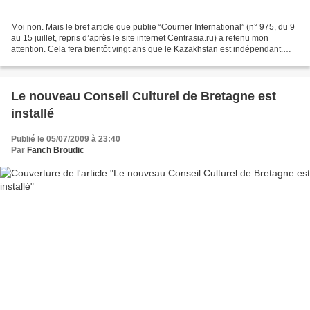
Moi non. Mais le bref article que publie “Courrier International” (n° 975, du 9
au 15 juillet, repris d’après le site internet Centrasia.ru) a retenu mon
attention. Cela fera bientôt vingt ans que le Kazakhstan est indépendant.
Situé en Asie centrale,...
Le nouveau Conseil Culturel de Bretagne est
installé
Publié le 05/07/2009 à 23:40
Par
Fanch Broudic