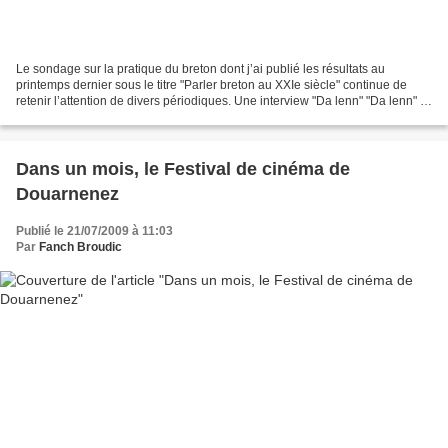
Le sondage sur la pratique du breton dont j’ai publié les résultats au
printemps dernier sous le titre "Parler breton au XXIe siècle" continue de
retenir l’attention de divers périodiques. Une interview "Da lenn" "Da lenn" (=
A lire) est une publication...
Dans un mois, le Festival de cinéma de
Douarnenez
Publié le 21/07/2009 à 11:03
Par
Fanch Broudic