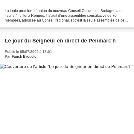
La toute première réunion du nouveau Conseil Culturel de Bretagne a eu
lieu le 4 juillet à Rennes. Il s’agit d’une assemblée consultative de 70
membres, adossée au Conseil régional, et c’est la seule assemblée de ce
type en France. Paul Molac, par ailleurs...
Le jour du Seigneur en direct de Penmarc'h
Publié le 05/07/2009 à 18:01
Par
Fanch Broudic