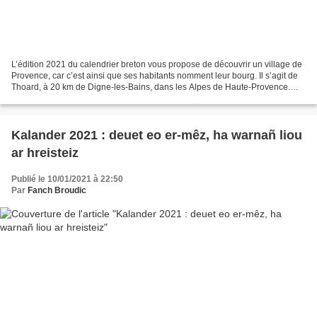
L’édition 2021 du calendrier breton vous propose de découvrir un village de
Provence, car c’est ainsi que ses habitants nomment leur bourg. Il s’agit de
Thoard, à 20 km de Digne-les-Bains, dans les Alpes de Haute-Provence.
Une photo du village illustre...
Kalander 2021 : deuet eo er-mêz, ha warnañ liou
ar hreisteiz
Publié le 10/01/2021 à 22:50
Par
Fanch Broudic