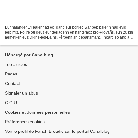
Eur halander 14 pajennad eo, gand eur poltred war beb pajenn hag evid
peb miz. Poltrejou deuz eur gêriadenn en hanternoz bro-Provañs, eun 20 km
nemetken euz Digne-les-Bains, kêrbenn an departamant. Thoard eo ano ar
gomun vihan, a zo krap ouz ar menez....
Hébergé par Canalblog
Top articles
Pages
Contact
Signaler un abus
C.G.U.
Cookies et données personnelles
Préférences cookies
Voir le profil de Fanch Broudic sur le portail Canalblog