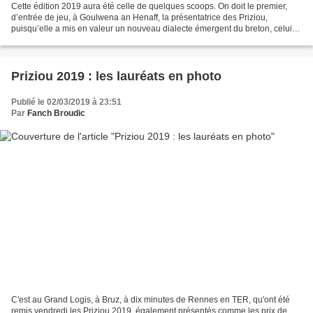
Cette édition 2019 aura été celle de quelques scoops. On doit le premier,
d’entrée de jeu, à Goulwena an Henaff, la présentatrice des Priziou,
puisqu’elle a mis en valeur un nouveau dialecte émergent du breton, celui
que l’on parle à Bruz, la ville de...
Priziou 2019 : les lauréats en photo
Publié le 02/03/2019 à 23:51
Par
Fanch Broudic
C'est au Grand Logis, à Bruz, à dix minutes de Rennes en TER, qu'ont été
remis vendredi les Priziou 2019, également présentés comme les prix de