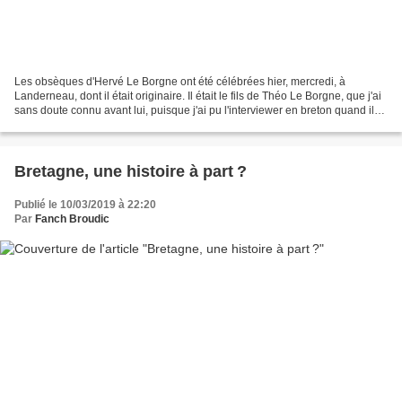
Les obsèques d'Hervé Le Borgne ont été célébrées hier, mercredi, à
Landerneau, dont il était originaire. Il était le fils de Théo Le Borgne, que j'ai
sans doute connu avant lui, puisque j'ai pu l'interviewer en breton quand il
était maire de la ville...
Bretagne, une histoire à part ?
Publié le 10/03/2019 à 22:20
Par
Fanch Broudic