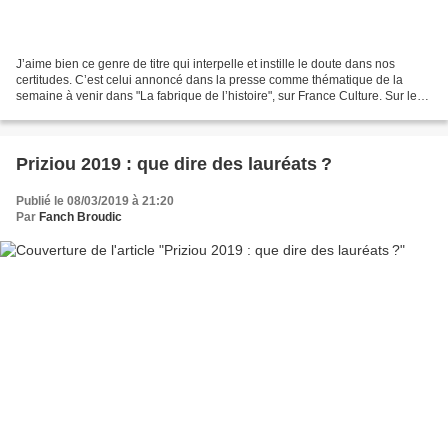
J’aime bien ce genre de titre qui interpelle et instille le doute dans nos
certitudes. C’est celui annoncé dans la presse comme thématique de la
semaine à venir dans "La fabrique de l’histoire", sur France Culture. Sur le
site de la chaîne, le titre n’est...
Priziou 2019 : que dire des lauréats ?
Publié le 08/03/2019 à 21:20
Par
Fanch Broudic