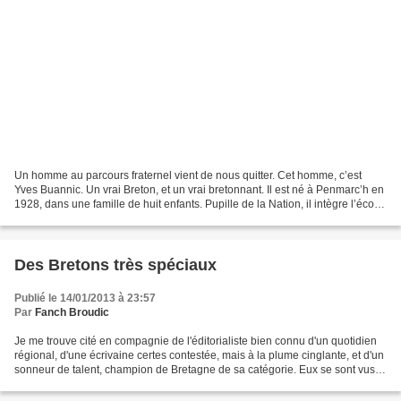
Un homme au parcours fraternel vient de nous quitter. Cet homme, c’est
Yves Buannic. Un vrai Breton, et un vrai bretonnant. Il est né à Penmarc’h en
1928, dans une famille de huit enfants. Pupille de la Nation, il intègre l’école
des Mousses à Saint-Mandrier...
Des Bretons très spéciaux
Publié le 14/01/2013 à 23:57
Par
Fanch Broudic
Je me trouve cité en compagnie de l'éditorialiste bien connu d'un quotidien
régional, d'une écrivaine certes contestée, mais à la plume cinglante, et d'un
sonneur de talent, champion de Bretagne de sa catégorie. Eux se sont vus
décerner samedi dernier...