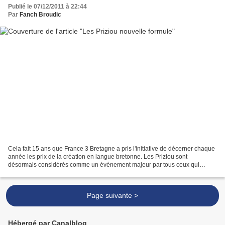
Publié le 07/12/2011 à 22:44
Par
Fanch Broudic
Cela fait 15 ans que France 3 Bretagne a pris l'initiative de décerner chaque
année les prix de la création en langue bretonne. Les Priziou sont
désormais considérés comme un événement majeur par tous ceux qui
s'intéressent à l'expression en langue bretonne....
Page suivante >
Hébergé par Canalblog