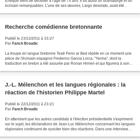
tchèque vient de décéder à l'âge de 75 ans. Il fut aussi un dramaturge et un
écrivain remarquables. L'une de ses œuvres, Largo desolato, avait été
traduite en breton par Job an...
Recherche comédienne bretonnante
Publié le 23/12/2011 à 15:27
Par
Fanch Broudic
La troupe en langue bretonne Teatr Penn ar Bed répète en ce moment une
pièce de l'écrivain espagnol Frederico Garcia Lorca, "Yerma", dont la
traduction en breton a été assurée par Ronan Hirrien et qui figurera à son
répertoire les deux années à venir....
J.-L. Mélenchon et les langues régionales : la
réaction de l'historien Philippe Martel
Publié le 22/12/2011 à 23:21
Par
Fanch Broudic
En attendant que les autres candidats à l'élection présidentielle s'expriment
sur le sujet, les déclarations de Jean-Luc Mélenchon concernant les langues
régionales continuent de susciter bien des réactions. Dans une interview
vidéo non datée (mais qui...