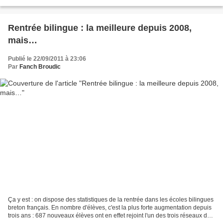
une du journal “Ouest-France”...
Rentrée bilingue : la meilleure depuis 2008,
mais…
Publié le 22/09/2011 à 23:06
Par
Fanch Broudic
Ça y est : on dispose des statistiques de la rentrée dans les écoles bilingues
breton français. En nombre d'élèves, c'est la plus forte augmentation depuis
trois ans : 687 nouveaux élèves ont en effet rejoint l'un des trois réseaux de