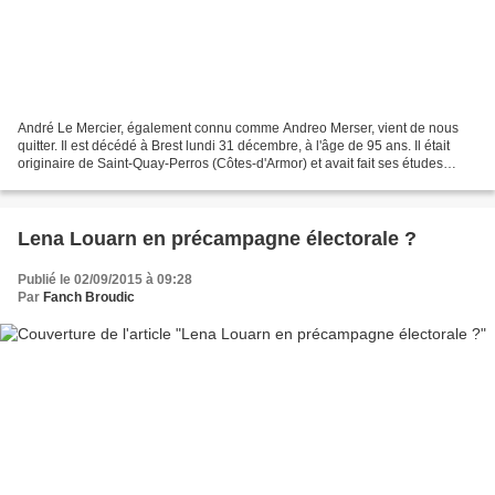
André Le Mercier, également connu comme Andreo Merser, vient de nous
quitter. Il est décédé à Brest lundi 31 décembre, à l'âge de 95 ans. Il était
originaire de Saint-Quay-Perros (Côtes-d'Armor) et avait fait ses études
secondaires au lycée de Brest....
Lena Louarn en précampagne électorale ?
Publié le 02/09/2015 à 09:28
Par
Fanch Broudic