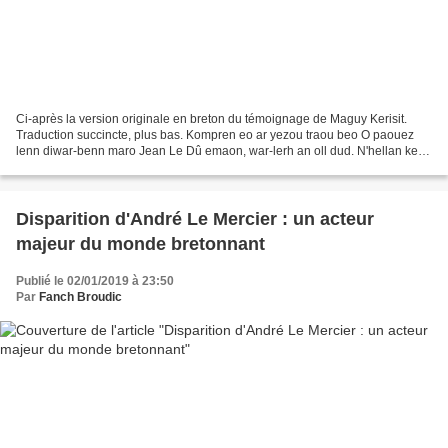
Ci-après la version originale en breton du témoignage de Maguy Kerisit.
Traduction succincte, plus bas. Kompren eo ar yezou traou beo O paouez
lenn diwar-benn maro Jean Le Dû emaon, war-lerh an oll dud. N'hellan ket
lavared kalz ouspenn ar pez he-deus...
Disparition d'André Le Mercier : un acteur
majeur du monde bretonnant
Publié le 02/01/2019 à 23:50
Par
Fanch Broudic