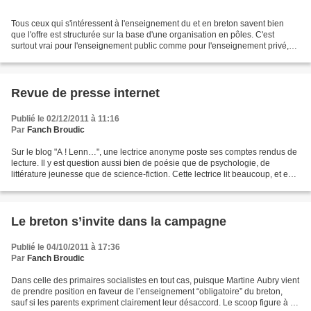
Tous ceux qui s'intéressent à l'enseignement du et en breton savent bien
que l'offre est structurée sur la base d'une organisation en pôles. C'est
surtout vrai pour l'enseignement public comme pour l'enseignement privé,
un peu moins pour Diwan. Cette...
Revue de presse internet
Publié le 02/12/2011 à 11:16
Par
Fanch Broudic
Sur le blog "A ! Lenn…", une lectrice anonyme poste ses comptes rendus de
lecture. Il y est question aussi bien de poésie que de psychologie, de
littérature jeunesse que de science-fiction. Cette lectrice lit beaucoup, et en
plusieurs langues : breton,...
Le breton s’invite dans la campagne
Publié le 04/10/2011 à 17:36
Par
Fanch Broudic
Dans celle des primaires socialistes en tout cas, puisque Martine Aubry vient
de prendre position en faveur de l’enseignement “obligatoire” du breton,
sauf si les parents expriment clairement leur désaccord. Le scoop figure à la