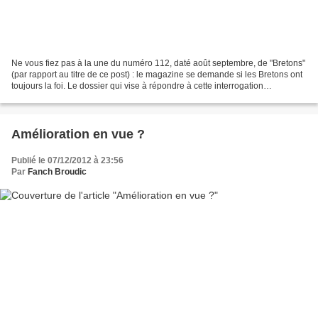
Ne vous fiez pas à la une du numéro 112, daté août septembre, de "Bretons"
(par rapport au titre de ce post) : le magazine se demande si les Bretons ont
toujours la foi. Le dossier qui vise à répondre à cette interrogation
existentielle est loin d'être...
Amélioration en vue ?
Publié le 07/12/2012 à 23:56
Par
Fanch Broudic