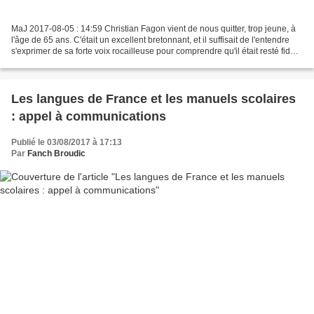
MaJ 2017-08-05 : 14:59 Christian Fagon vient de nous quitter, trop jeune, à
l'âge de 65 ans. C'était un excellent bretonnant, et il suffisait de l'entendre
s'exprimer de sa forte voix rocailleuse pour comprendre qu'il était resté fidèle
à son parler breton...
Les langues de France et les manuels scolaires
: appel à communications
Publié le 03/08/2017 à 17:13
Par
Fanch Broudic