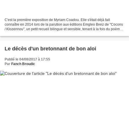
C'est la première exposition de Myriam Coadou. Elle s'était déjà fait
connaître en 2014 lors de la parution aux éditions Emgleo Breiz de "Cocons
/ Klozennou", un petit recueil bilingue et sensible, tenant à la fois du poème
et du témoignage, sur le thème...
Le décès d'un bretonnant de bon aloi
Publié le 04/08/2017 à 17:55
Par
Fanch Broudic