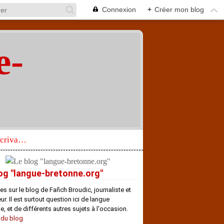
Connexion
+
Créer mon blog
e-
"
Réhabilitation d’un écrivain de langue bretonne aujourd’hui mal connu et méconnu
og "langue-bretonne.org"
es sur le blog de Fañch Broudic, journaliste et
r. Il est surtout question ici de langue
e, et de différents autres sujets à l'occasion.
 du blog