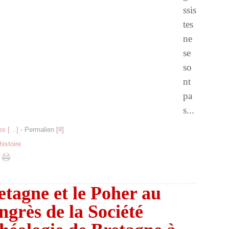
ssis
tes
ne
se
so
nt
pa
s...
s [
…
]
- Permalien [
#
]
istoire
etagne et le Poher au
grès de la Société