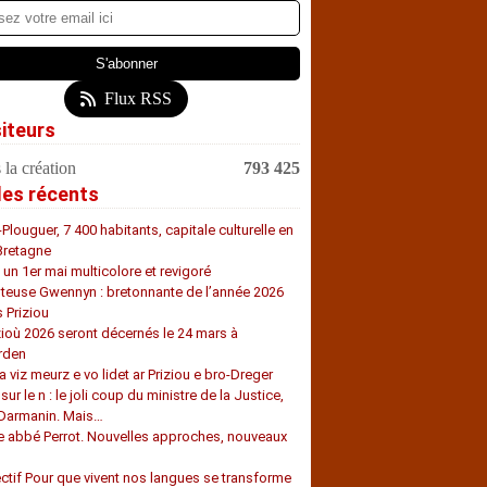
Flux RSS
siteurs
 la création
793 425
les récents
-Plouguer, 7 400 habitants, capitale culturelle en
Bretagne
, un 1er mai multicolore et revigoré
teuse Gwennyn : bretonnante de l’année 2026
s Priziou
zioù 2026 seront décernés le 24 mars à
rden
a viz meurz e vo lidet ar Priziou e bro-Dreger
 sur le n : le joli coup du ministre de la Justice,
 Darmanin. Mais…
e abbé Perrot. Nouvelles approches, nouveaux
s
ectif Pour que vivent nos langues se transforme