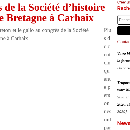
Créer u
 de la Société d’histoire
Rech
de Bretagne à Carhaix
Plu
s d
Contact
e c
ent
Votre bl
la form
cin
Un corr
qu
ant
Trugare
e p
votre bl
ers
Studier
on
2020. [É
nes
2020].
ont
News
par