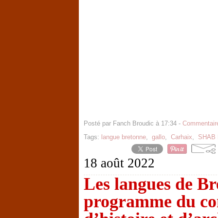
Posté par Fanch Broudic à 17:34 -
Commentaire
Tags:
langue bretonne
,
gallo
,
Carhaix
,
SHAB h
18 août 2022
Les langues de Br
programme du con