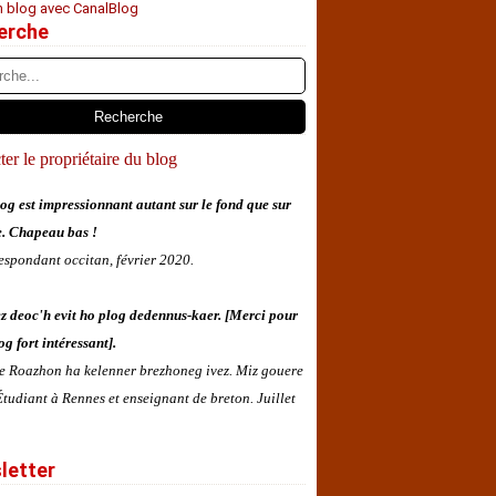
n blog avec CanalBlog
erche
er le propriétaire du blog
og est impressionnant autant sur le fond que sur
e. Chapeau bas !
espondant occitan, février 2020.
z deoc'h evit ho plog dedennus-kaer. [Merci pour
og fort intéressant].
 e Roazhon ha kelenner brezhoneg ivez. Miz gouere
tudiant à Rennes et enseignant de breton. Juillet
letter