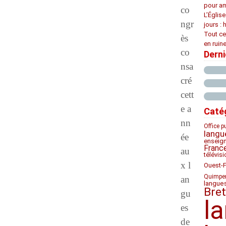
pour am
co
L’Églis
ngr
jours : 
Tout ce
ès
en ruine
co
Dern
nsa
cré
cett
e a
Caté
nn
Office p
langu
ée
enseig
Franc
au
télévis
x l
Ouest-
Quimpe
an
langue
Bre
gu
l
es
de