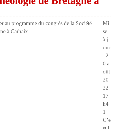
chéologie de Bretagne à
Mi
se
à j
our
: 2
0 a
oût
20
22
17
h4
1
C’e
st l