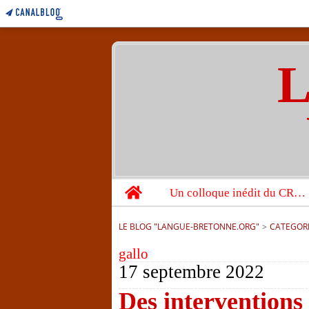
L
Home
Un colloque inédit du CRBC sur les victimes de l’année 1944
LE BLOG "LANGUE-BRETONNE.ORG"
>
CATEGOR
gallo
17 septembre 2022
Des interventions 