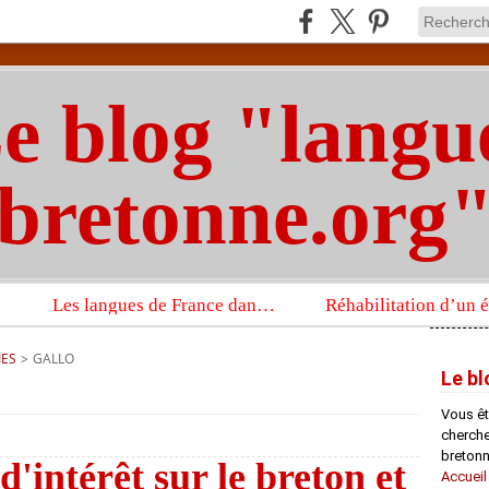
e blog "langu
bretonne.org
Les langues de France dans un imposant ouvrage sur la langue française que publient les Presses universitaires d’Oxford
IES
>
GALLO
Le bl
Vous êt
chercheu
bretonn
d'intérêt sur le breton et
Accueil