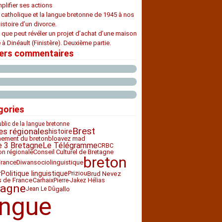
plifier ses actions
e catholique et la langue bretonne de 1945 à nos
histoire d’un divorce.
 que peut révéler un projet d’achat d’une maison
 à Dinéault (Finistère). Deuxième partie.
iers commentaires
gories
ublic de la langue bretonne
Brest
es régionales
histoire
nement du breton
bloavez mad
e 3 Bretagne
Le Télégramme
CRBC
ion régionale
Conseil Culturel de Bretagne
breton
France
Diwan
sociolinguistique
Politique linguistique
Priziou
Brud Nevez
r
Carhaix
s de France
Pierre-Jakez Hélias
tagne
gallo
Jean Le Dû
angue