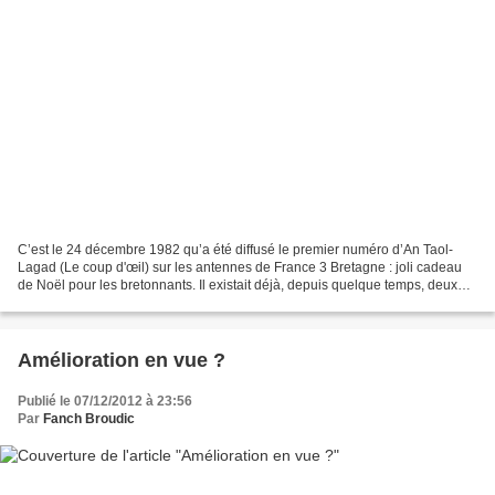
C’est le 24 décembre 1982 qu’a été diffusé le premier numéro d’An Taol-
Lagad (Le coup d'œil) sur les antennes de France 3 Bretagne : joli cadeau
de Noël pour les bretonnants. Il existait déjà, depuis quelque temps, deux
chroniques de 3 et 5 minutes dans...
Amélioration en vue ?
Publié le 07/12/2012 à 23:56
Par
Fanch Broudic