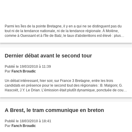
Parmi les îles de la pointe Bretagne, il y en a qui ne se distinguent pas du
tout ni de la tendance nationale, ni de la tendance régionale. À Molène,
comme à Ouessant et à l'île de Batz, le taux d'abstentions est élevé : plus
élevé à Molène et à Batz...
Dernier débat avant le second tour
Publié le 19/03/2010 à 11:39
Par
Fanch Broudic
Un débat intéressant, hier soir, sur France 3 Bretagne, entre les trois
candidats en présence pour le second tout des régionales : B. Malgonr, G.
Hascoët, J.Y. Le Drian. L’émission était plutôt dynamique, ponctuée de courts
sujets images et - ce qui était...
A Brest, le tram communique en breton
Publié le 18/03/2010 à 18:41
Par
Fanch Broudic