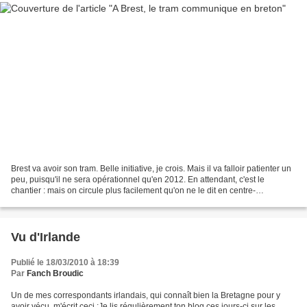
Brest va avoir son tram. Belle initiative, je crois. Mais il va falloir patienter un
peu, puisqu'il ne sera opérationnel qu'en 2012. En attendant, c'est le
chantier : mais on circule plus facilement qu'on ne le dit en centre-
ville.Jusqu'à présent, ça...
Vu d'Irlande
Publié le 18/03/2010 à 18:39
Par
Fanch Broudic
Un de mes correspondants irlandais, qui connaît bien la Bretagne pour y
avoir vécu, m'écrit ceci :Je lis régulièrement ton blog ces jours-ci sur les