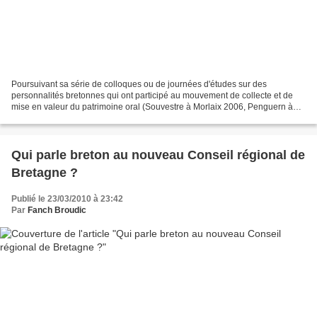
Poursuivant sa série de colloques ou de journées d'études sur des
personnalités bretonnes qui ont participé au mouvement de collecte et de
mise en valeur du patrimoine oral (Souvestre à Morlaix 2006, Penguern à
Lannion et Cambry à Quimperté 2007, Sébillot...
Qui parle breton au nouveau Conseil régional de
Bretagne ?
Publié le 23/03/2010 à 23:42
Par
Fanch Broudic