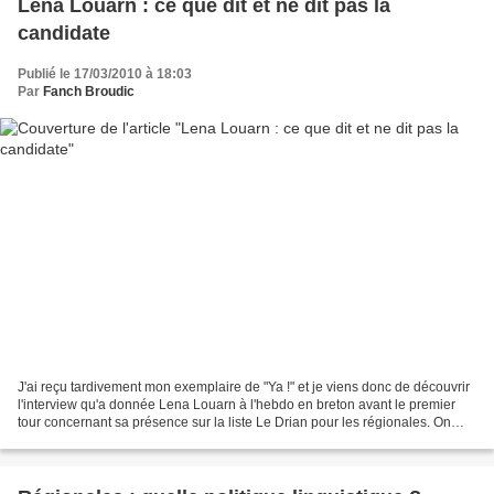
Lena Louarn : ce que dit et ne dit pas la
candidate
Publié le 17/03/2010 à 18:03
Par
Fanch Broudic
J'ai reçu tardivement mon exemplaire de "Ya !" et je viens donc de découvrir
l'interview qu'a donnée Lena Louarn à l'hebdo en breton avant le premier
tour concernant sa présence sur la liste Le Drian pour les régionales. On
relève une certaine prudence...