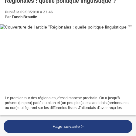
Régionales : quelle politique linguistique ?
Publié le 09/03/2010 à 23:46
Par
Fanch Broudic
Le premier tour des régionales, c'est dimanche prochain. On a jusqu'à
présent (un peu) parlé du bilan et (un peu plus) des candidats (bretonnants
ou non) qui figurent sur les différentes listes. J'attendais d'avoir reçu les
professions de foi des 11 listes...
Page suivante >