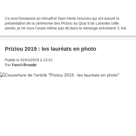
Ce sont Goulwena an Henaff et Yann-Herle Gourves qui ont assuré la
présentation de la cérémonie des Priziou au Quai 9 de Lanester cette
année, je ne vous l’avais même pas dit dans le message précédent. C’est
devenu pour eux un rituel dont ils ne se lassent...
Priziou 2019 : les lauréats en photo
Publié le 02/03/2019 à 23:51
Par
Fanch Broudic