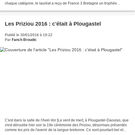
chaque catégorie, le lauréat a reçu de France 3 Bretagne un trophée
imaginé par le graphiste designer...
Les Priziou 2016 : c'était à Plougastel
Publié le 30/01/2016 à 19:22
Par
Fanch Broudic
C'est dans la salle de l'Avel-Vor [Le vent de mer], à Plougastel-Daoulas, que
s'est déroulée hier soir la 19e cérémonie des Priziou, désormais présentés
comme les prix de l'avenir de la langue bretonne. Ce sont pourtant bel et
bien des prix du temps présent,...