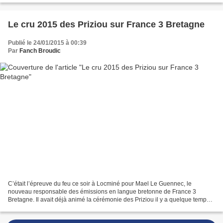
Le cru 2015 des Priziou sur France 3 Bretagne
Publié le 24/01/2015 à 00:39
Par
Fanch Broudic
C’était l’épreuve du feu ce soir à Locminé pour Mael Le Guennec, le
nouveau responsable des émissions en langue bretonne de France 3
Bretagne. Il avait déjà animé la cérémonie des Priziou il y a quelque temps à
Saint-Malo, si je me souviens bien. Cette...