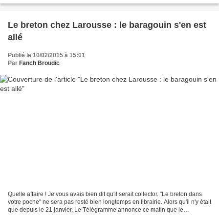
Le breton chez Larousse : le baragouin s'en est
allé
Publié le 10/02/2015 à 15:01
Par
Fanch Broudic
Quelle affaire ! Je vous avais bien dit qu'il serait collector. "Le breton dans
votre poche" ne sera pas resté bien longtemps en librairie. Alors qu'il n'y était
que depuis le 21 janvier, Le Télégramme annonce ce matin que le
dictionnaire vient d'être...