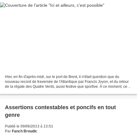
Hier, en fin d'après-midi, sur le port de Brest, il n'était question que du
nouveau record de traversée de l'Atlantique par Francis Joyon, et du retour
de la régate des Quatre Vents, aussi festive que sportive. À ce moment, ceux
qui passaient par là se...
Assertions contestables et poncifs en tout
genre
Publié le 09/06/2013 à 13:51
Par
Fanch Broudic