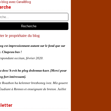
n blog avec CanalBlog
erche
er le propriétaire du blog
og est impressionnant autant sur le fond que sur
e. Chapeau bas !
espondant occitan, février 2020.
z deoc'h evit ho plog dedennus-kaer. [Merci pour
og fort intéressant].
 e Roazhon ha kelenner brezhoneg ivez. Miz gouere
tudiant à Rennes et enseignant de breton. Juillet
letter