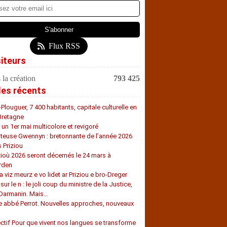
Flux RSS
siteurs
 la création
793 425
les récents
-Plouguer, 7 400 habitants, capitale culturelle en
Bretagne
, un 1er mai multicolore et revigoré
teuse Gwennyn : bretonnante de l’année 2026
s Priziou
zioù 2026 seront décernés le 24 mars à
rden
a viz meurz e vo lidet ar Priziou e bro-Dreger
 sur le n : le joli coup du ministre de la Justice,
 Darmanin. Mais…
e abbé Perrot. Nouvelles approches, nouveaux
s
ectif Pour que vivent nos langues se transforme