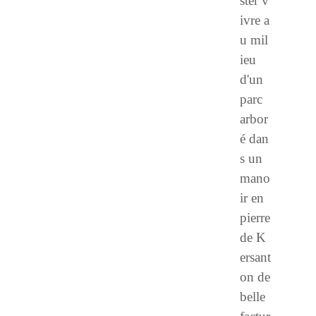
ster v
ivre a
u mil
ieu
d'un
parc
arbor
é dan
s un
mano
ir en
pierre
de K
ersant
on de
belle