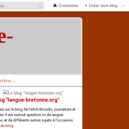
Connexion
+
Créer mon blog
e-
"
Réhabilitation d’un écrivain de langue bretonne aujourd’hui mal connu et méconnu
og "langue-bretonne.org"
es sur le blog de Fañch Broudic, journaliste et
r. Il est surtout question ici de langue
e, et de différents autres sujets à l'occasion.
 du blog