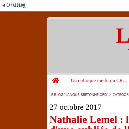
L
Home
Un colloque inédit du CRBC sur les victimes de l’année 1944
LE BLOG "LANGUE-BRETONNE.ORG"
>
CATEGOR
27 octobre 2017
Nathalie Lemel : 