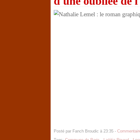
d'une oubliée de l
Posté par Fanch Broudic à 23:35 -
Commentaire
Tags:
Commune de Paris
,
Laëitia Rouxel
,
Loc