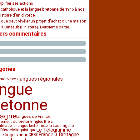
plifier ses actions
e catholique et la langue bretonne de 1945 à nos
histoire d’un divorce.
 que peut révéler un projet d’achat d’une maison
 à Dinéault (Finistère). Deuxième partie.
iers commentaires
gories
langues régionales
rud Nevez
angue
retonne
tagne
langues de France
nement du breton
Emgleo Breiz
gallo
ublic de la langue bretonne
Lena Louarn
Le Télégramme
sociolinguistique
 Dû
France 3 Bretagne
ue linguistique
CRBC