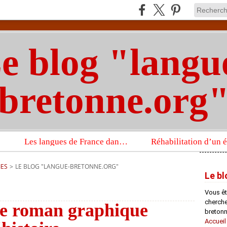
e blog "langu
bretonne.org
Les langues de France dans un imposant ouvrage sur la langue française que publient les Presses universitaires d’Oxford
IES
>
LE BLOG "LANGUE-BRETONNE.ORG"
Le bl
Vous êt
chercheu
le roman graphique
bretonn
Accueil