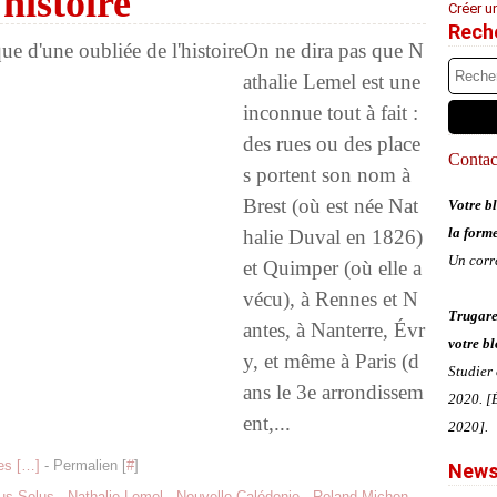
'histoire
Créer u
Rech
On ne dira pas que N
athalie Lemel est une
inconnue tout à fait :
des rues ou des place
Contact
s portent son nom à
Brest (où est née Nat
Votre bl
la form
halie Duval en 1826)
Un corr
et Quimper (où elle a
vécu), à Rennes et N
Trugare
antes, à Nanterre, Évr
votre bl
y, et même à Paris (d
Studier
ans le 3e arrondissem
2020. [É
ent,...
2020].
s [
…
]
- Permalien [
#
]
News
us Solus
,
Nathalie Lemel
,
Nouvelle-Calédonie
,
Roland Michon
,