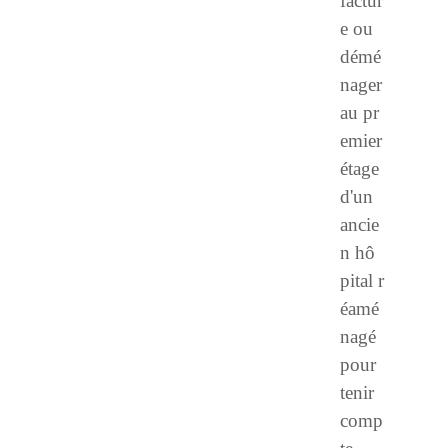
factur
e ou
démé
nager
au pr
emier
étage
d'un
ancie
n hô
pital r
éamé
nagé
pour
tenir
comp