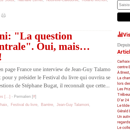
i: "La question
Vi
centrale". Oui, mais…
Depuis
Artic
!
Carhaix
centre 
en page France une interview de Jean-Guy Talamo
À Brest
 pour y présider le Festival du livre qui ouvrira se
La chan
lors de
tions de Stéphane Bugat, il reconnaît que cette...
Les Pri
Trébeu
s [
…
]
- Permalien [
#
]
D’ar 24 
haix
,
Festival du livre
,
Barrère
,
Jean-Guy Talamoni
,
Le tilde
Gérald
Un autr
regard
Le coll