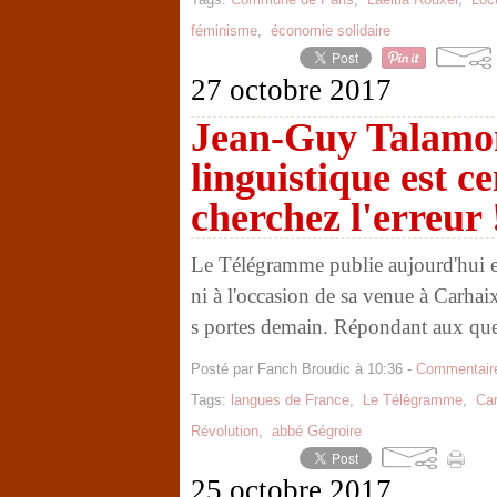
féminisme
,
économie solidaire
27 octobre 2017
Jean-Guy Talamon
linguistique est 
cherchez l'erreur 
Le Télégramme publie aujourd'hui 
ni à l'occasion de sa venue à Carhaix
s portes demain. Répondant aux ques
Posté par Fanch Broudic à 10:36 -
Commentaire
Tags:
langues de France
,
Le Télégramme
,
Car
Révolution
,
abbé Gégroire
25 octobre 2017