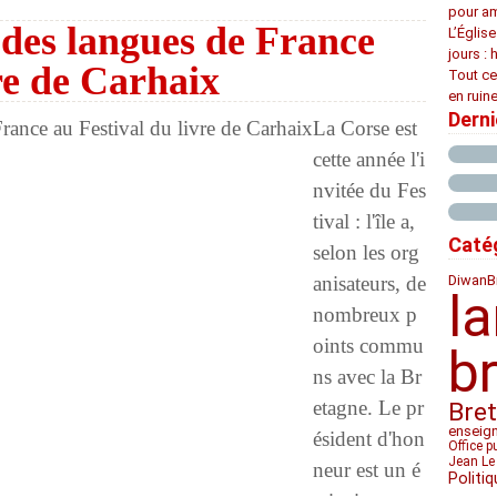
pour am
e des langues de France
L’Églis
jours : 
re de Carhaix
Tout ce
en ruine
Dern
La Corse est
cette année l'i
nvitée du Fes
tival : l'île a,
Caté
selon les org
Diwan
anisateurs, de
B
l
nombreux p
oints commu
b
ns avec la Br
etagne. Le pr
Bre
enseig
ésident d'hon
Office p
Jean Le
neur est un é
Politiq