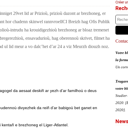
Créer u
Rech
niget 29vet lid ar Prizioù, prizioù dazont ar brezhoneg, er
nt hor chadenn skinwel rannvroelICI Breizh hag Ofis Publik
olioù-intrudu ha krouidigezhioù brezhoneg ar bloaz tremenet
regerezhioù, ensavadurioù, hag oberennoù skrivet, filmet ha
Contact
d ul lid meur a vo dalc’het d’ar 24 a viz Meurzh diouzh noz.
Votre bl
la form
Un corr
Trugare
votre bl
dagogel da aesaat deskiñ ar yezh d’ar familhoù o deus
Studier
2020. [É
eudennoù divyezhek da reiñ d’ar babigoù bet ganet en
2020].
News
i kentañ e brezhoneg el Liger-Atlantel.