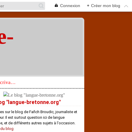
Connexion
+
Créer mon blog
e-
"
Réhabilitation d’un écrivain de langue bretonne aujourd’hui mal connu et méconnu
og "langue-bretonne.org"
es sur le blog de Fañch Broudic, journaliste et
r. Il est surtout question ici de langue
e, et de différents autres sujets à l'occasion.
 du blog