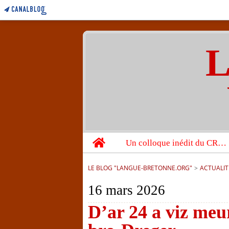
L
Home
Un colloque inédit du CRBC sur les victimes de l’année 1944
LE BLOG "LANGUE-BRETONNE.ORG"
>
ACTUALIT
16 mars 2026
D’ar 24 a viz meur