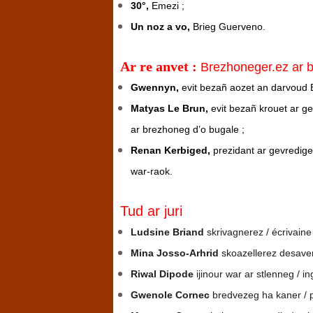
30°,
Emezi ;
Un noz a vo,
Brieg Guerveno.
Ar re anvet :
Brezhoneger.ez ar 
Gwennyn,
evit bezañ aozet an darvoud B
Matyas Le Brun,
evit bezañ krouet ar g
ar brezhoneg d’o bugale ;
Renan Kerbiged,
prezidant ar gevredige
war-raok.
Tud ar juri
Ludsine Briand
skrivagnerez / écrivaine
Mina Josso-Arhrid
skoazellerez desaver
Riwal Dipode
ijinour war ar stlenneg / i
Gwenole Cornec
bredvezeg ha kaner / p