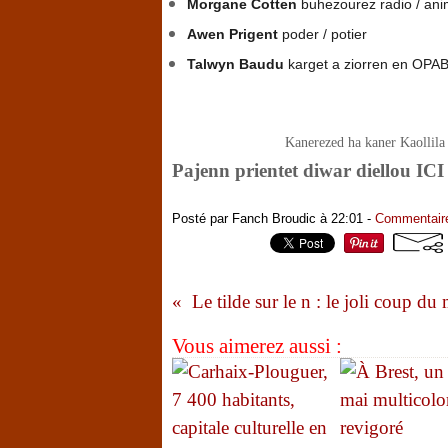
Morgane Cotten
buhezourez radio / anim
Awen Prigent
poder / potier
Talwyn Baudu
karget a ziorren en OPA
Kanerezed ha kaner Kaollila 
Pajenn prientet diwar diellou ICI
Posté par Fanch Broudic à 22:01 -
Commentaire
Vous aimerez aussi :