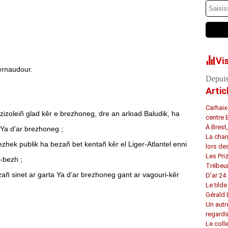
Vi
ernaudour.
Depuis
Artic
Carhaix
izoleiñ glad kêr e brezhoneg, dre an arload Baludik, ha
centre 
À Brest
 Ya d’ar brezhoneg ;
La chan
ezhek publik ha bezañ bet kentañ kêr el Liger-Atlantel enni
lors de
Les Pri
-bezh ;
Trébeu
ezañ sinet ar garta Ya d’ar brezhoneg gant ar vagouri-kêr
D’ar 24 
Le tilde
Gérald
Un autr
regard
Le coll