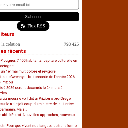
Flux RSS
siteurs
 la création
793 425
les récents
-Plouguer, 7 400 habitants, capitale culturelle en
Bretagne
, un 1er mai multicolore et revigoré
teuse Gwennyn : bretonnante de l’année 2026
s Priziou
zioù 2026 seront décernés le 24 mars à
rden
a viz meurz e vo lidet ar Priziou e bro-Dreger
 sur le n : le joli coup du ministre de la Justice,
 Darmanin. Mais…
e abbé Perrot. Nouvelles approches, nouveaux
s
ectif Pour que vivent nos langues se transforme