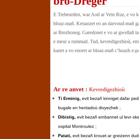
bro-Dreger
E Trebeurden, war Aod ar Vein Ruz, e vo kin
bloaz-mañ. Kenaozet eo an darvoud-mañ ga
ar Brezhoneg. Garedonet e vo ar gwellañ ta
e meur a rummad. Tud, kevredigezhioù, emb
kanet a vo enoret ar bloaz-mañ c’hoazh e-pa
Ar re anvet :
Kevredigezhioù
Ti Erminig,
evit bezañ kinniget dafar pe
bugale en hentadoù divyezhek ;
Dibistig,
evit bezañ embannet ul levr-sk
ospital Montroulez ;
Patati,
evit bezañ krouet ar greizenn dud