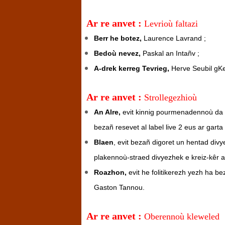
Ar re anvet :
Levrioù faltazi
Berr he botez,
Laurence Lavrand ;
Bedoù nevez,
Paskal an Intañv ;
A-drek kerreg Tevrieg,
Herve Seubil gK
Ar re anvet :
Strollegezhioù
An Alre,
evit kinnig pourmenadennoù da z
bezañ resevet al label live 2 eus ar garta
Blaen
, evit bezañ digoret un hentad divy
plakennoù-straed divyezhek e kreiz-kêr a
Roazhon,
evit he folitikerezh yezh ha b
Gaston Tannou.
Ar re anvet :
Oberennoù kleweled