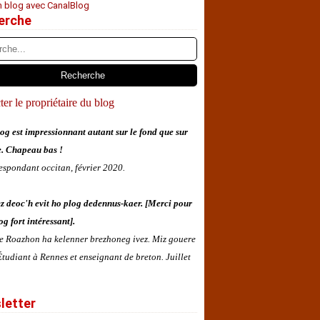
n blog avec CanalBlog
erche
er le propriétaire du blog
og est impressionnant autant sur le fond que sur
e. Chapeau bas !
espondant occitan, février 2020.
z deoc'h evit ho plog dedennus-kaer. [Merci pour
og fort intéressant].
 e Roazhon ha kelenner brezhoneg ivez. Miz gouere
tudiant à Rennes et enseignant de breton. Juillet
letter