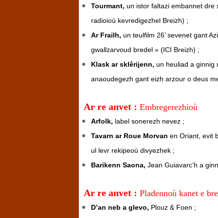
Tourmant,
un istor faltazi embannet dr
radioioù kevredigezhel Breizh) ;
Ar Frailh,
un teulfilm 26’ sevenet gant Az
gwallzarvoud bredel » (ICI Breizh) ;
Klask ar sklêrijenn,
un heuliad a ginnig
anaoudegezh gant eizh arzour o deus me
Ar re anvet :
Embregerezhioù
Arfolk,
label sonerezh nevez ;
Tavarn ar Roue Morvan
en Oriant, evit
ul levr rekipeoù divyezhek ;
Barikenn Saona,
Jean Guiavarc’h a gin
Ar re anvet :
Pladennoù kanet e br
D’an neb a glevo,
Plouz & Foen ;