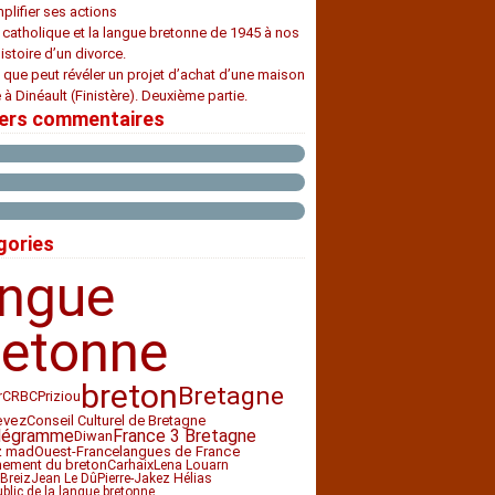
plifier ses actions
e catholique et la langue bretonne de 1945 à nos
histoire d’un divorce.
 que peut révéler un projet d’achat d’une maison
 à Dinéault (Finistère). Deuxième partie.
iers commentaires
gories
angue
retonne
breton
Bretagne
CRBC
Priziou
r
Conseil Culturel de Bretagne
evez
légramme
France 3 Bretagne
Diwan
z mad
Ouest-France
langues de France
nement du breton
Carhaix
Lena Louarn
Breiz
Jean Le Dû
Pierre-Jakez Hélias
ublic de la langue bretonne