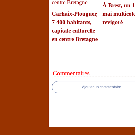
À Brest, un 1
Carhaix-Plouguer,
mai multicolo
7 400 habitants,
revigoré
capitale culturelle
en centre Bretagne
Commentaires
Ajouter un commentaire