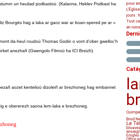
pour am
e stumm un heuliad podkastoù. (Kalanna, Heklev Podkast ha
L’Églis
jours : 
Tout ce
iliz Bourgès hag a laka ar gaoz war ar boan-spered pe ar «
en ruine
Dern
 mont da-heul roudoù Thomas Godin o vont d’ober gwelloc’h
rket anezhañ (Gwengolo Filmoù ha ICI Breizh).
Caté
l
 bezañ aozet kentelioù dizoleiñ ar brezhoneg hag embannet
b
nig e obererezh saona lem-laka e brezhoneg.
Quimpe
Brud N
Le Té
ezhoneg
bloave
enseig
Emgleo 
Office p