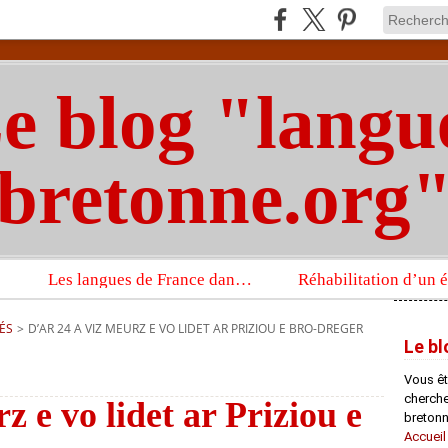
e blog "langu
bretonne.org
Les langues de France dans un imposant ouvrage sur la langue française que publient les Presses universitaires d’Oxford
ÉS
>
D’AR 24 A VIZ MEURZ E VO LIDET AR PRIZIOU E BRO-DREGER
Le bl
Vous êt
chercheu
z e vo lidet ar Priziou e
bretonn
Accueil