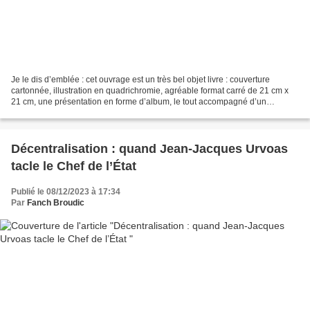
Je le dis d’emblée : cet ouvrage est un très bel objet livre : couverture
cartonnée, illustration en quadrichromie, agréable format carré de 21 cm x
21 cm, une présentation en forme d’album, le tout accompagné d’un
microsillon collector. La mise en page...
Décentralisation : quand Jean-Jacques Urvoas
tacle le Chef de l’État
Publié le 08/12/2023 à 17:34
Par
Fanch Broudic