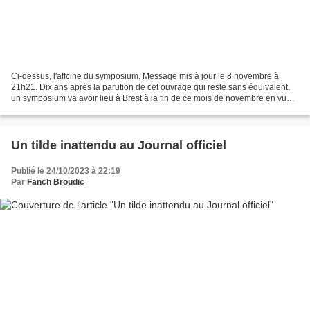
Ci-dessus, l'affcihe du symposium. Message mis à jour le 8 novembre à
21h21. Dix ans après la parution de cet ouvrage qui reste sans équivalent,
un symposium va avoir lieu à Brest à la fin de ce mois de novembre en vue
d’un nouvel état des lieux sur les...
Un tilde inattendu au Journal officiel
Publié le 24/10/2023 à 22:19
Par
Fanch Broudic