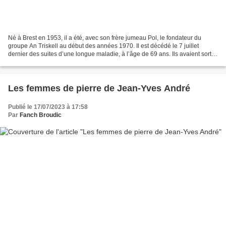
Né à Brest en 1953, il a été, avec son frère jumeau Pol, le fondateur du
groupe An Triskell au début des années 1970. Il est décédé le 7 juillet
dernier des suites d’une longue maladie, à l’âge de 69 ans. Ils avaient sorti
leur premier disque de musiques...
Les femmes de pierre de Jean-Yves André
Publié le 17/07/2023 à 17:58
Par
Fanch Broudic