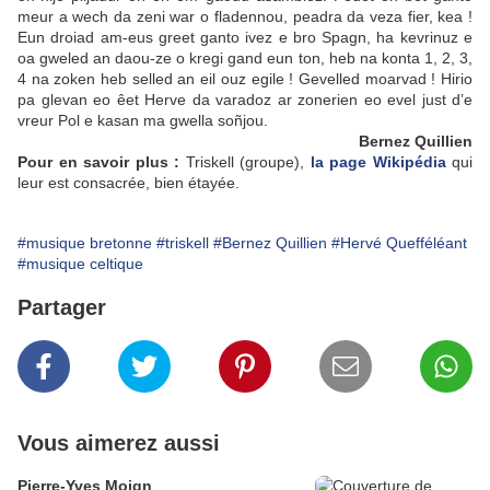
meur a wech da zeni war o fladennou, peadra da veza fier, kea !
Eun droiad am-eus greet ganto ivez e bro Spagn, ha kevrinuz e
oa gweled an daou-ze o kregi gand eun ton, heb na konta 1, 2, 3,
4 na zoken heb selled an eil ouz egile ! Gevelled moarvad ! Hirio
pa glevan eo êet Herve da varadoz ar zonerien eo evel just d’e
vreur Pol e kasan ma gwella soñjou.
Bernez Quillien
Pour en savoir plus :
Triskell (groupe),
la page Wikipédia
qui
leur est consacrée, bien étayée.
#musique bretonne
#triskell
#Bernez Quillien
#Hervé Quefféléant
#musique celtique
Partager
Vous aimerez aussi
Pierre-Yves Moign