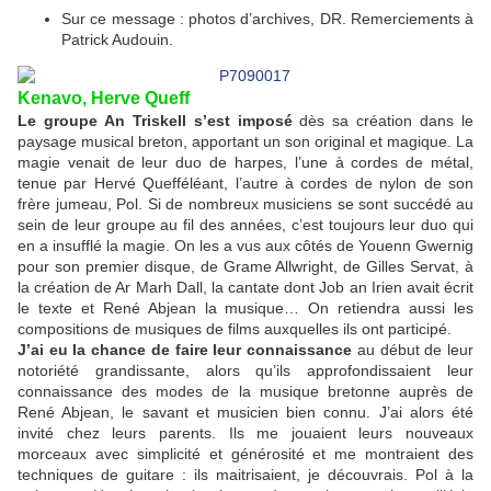
Sur ce message : photos d’archives, DR. Remerciements à
Patrick Audouin.
Kenavo, Herve Queff
Le groupe An Triskell s’est imposé
dès sa création dans le
paysage musical breton, apportant un son original et magique. La
magie venait de leur duo de harpes, l’une à cordes de métal,
tenue par Hervé Quefféléant, l’autre à cordes de nylon de son
frère jumeau, Pol. Si de nombreux musiciens se sont succédé au
sein de leur groupe au fil des années, c’est toujours leur duo qui
en a insufflé la magie. On les a vus aux côtés de Youenn Gwernig
pour son premier disque, de Grame Allwright, de Gilles Servat, à
la création de Ar Marh Dall
, la cantate dont Job an Irien avait écrit
le texte et René Abjean la musique…
On retiendra aussi les
compositions de musiques de films auxquelles ils ont participé.
J’ai eu la chance de faire leur connaissance
au début de leur
notoriété grandissante, alors qu’ils approfondissaient leur
connaissance des modes de la musique bretonne auprès de
René Abjean, le savant et musicien bien connu. J’ai alors été
invité chez leurs parents. Ils me jouaient leurs nouveaux
morceaux avec simplicité et générosité et me montraient des
techniques de guitare : ils maitrisaient, je découvrais. Pol à la