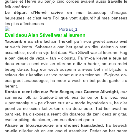
guitare et Hervé au banjo cinq cordes avaient aussi travaillé le
folk américain.
Le départ d’Hervé ravive en mo
i beaucoup d’images
heureuses, et c’est vers Pol que vont aujourd’hui mes pensées
les plus affectueuses.
Evel daou Alan Stivell war al leurenn
Yaouank e oa strollad an Triskell
pa ‘m-oa gwelet anezo evid
ar wech kenta. Sabatuet e oan bet gand an diou delenn o seni
assamblez, evel ma vije bet daou Alan Stivell war al leurenn. Hag
e oan deuet da veza « fan » dioustu. Pa ‘m-oa klevet e teue an
daou vreur o seni evid an oferenn e iliz o harter, am-eus redet
beteg du-ze, hag eur wech ouspenn am-eus bet mil blijadur o
selaou deuz kantikou ar vro sonet ouz an telennou. E-giz-ze on-
eus greet anaoudegez, ha meur a wech on bet pedet ganto ti o
herent.
Konta a reent din euz Pete Seeger, euz Graeme Allwright,
euz
sonnerez folk ar Stadou-Unanet, euz toniou or bro ivez, euz
« pentatonique » pe c’hoaz euz ar « mode hypodorien », ha d’ar
poent-ze ne ouien ket zoken e oa deuz outo. Tud fier avad ne
oant ket, ha diskouez a reent din doareou da zeni deuz ar gitar,
evel ar piking, da skouer, am-eus dizoloet ganto.
Abaoe ar bloaveziou-ze om chomet kamaladed,
ha bewech
on-nije plijadur oh en em gaoud asamblez. Pedet on bet ganto