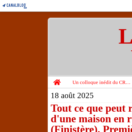
L
Home
Un colloque inédit du CRBC sur les victimes de l’année 1944
18 août 2025
Tout ce que peut 
d'une maison en r
(Finistère). Premi