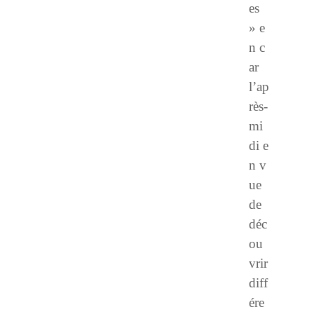
es
» e
n c
ar
l’ap
rès-
mi
di e
n v
ue
de
déc
ou
vrir
diff
ére