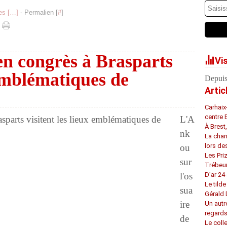
s [
…
]
- Permalien [
#
]
en congrès à Brasparts
Vi
 emblématiques de
Depuis
Artic
Carhaix
centre 
L'A
À Brest
nk
La chan
lors de
ou
Les Pri
sur
Trébeu
l'os
D’ar 24 
Le tilde
sua
Gérald
ire
Un autr
regard
de
Le coll