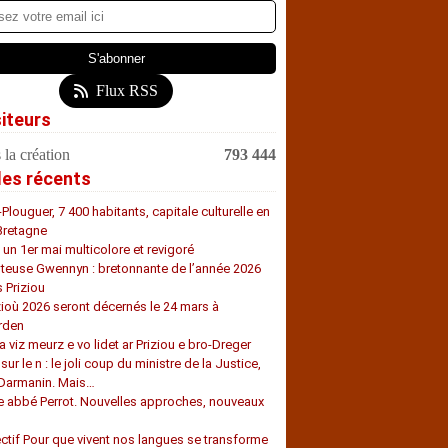
Flux RSS
siteurs
 la création
793 444
les récents
-Plouguer, 7 400 habitants, capitale culturelle en
Bretagne
, un 1er mai multicolore et revigoré
teuse Gwennyn : bretonnante de l’année 2026
s Priziou
zioù 2026 seront décernés le 24 mars à
rden
a viz meurz e vo lidet ar Priziou e bro-Dreger
 sur le n : le joli coup du ministre de la Justice,
 Darmanin. Mais…
e abbé Perrot. Nouvelles approches, nouveaux
s
ectif Pour que vivent nos langues se transforme