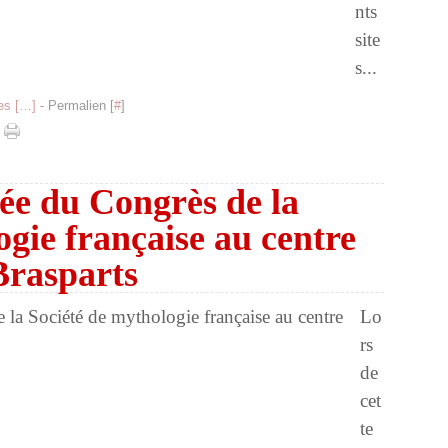
nts
site
s...
s [
…
]
- Permalien [
#
]
ée du Congrès de la
ogie française au centre
Brasparts
Lo
rs
de
cet
te