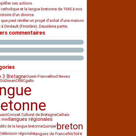
plifier ses actions
e catholique et la langue bretonne de 1945 à nos
histoire d’un divorce.
 que peut révéler un projet d’achat d’une maison
 à Dinéault (Finistère). Deuxième partie.
iers commentaires
gories
e 3 Bretagne
Ouest-France
Brud Nevez
Diwan
CRBC
gallo
 Dû
angue
retonne
Conseil Culturel de Bretagne
Carhaix
uarn
langues régionales
z mad
breton
ublic de la langue bretonne
Quimper
t
histoire
télévision régionale
langues de France