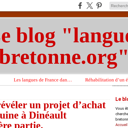
e blog "langu
bretonne.org
Les langues de France dans un imposant ouvrage sur la langue française que publient les Presses universitaires d’Oxford
Le bl
révéler un projet d’achat
Vous êt
uine à Dinéault
chercheu
bretonn
ère partie.
Accueil