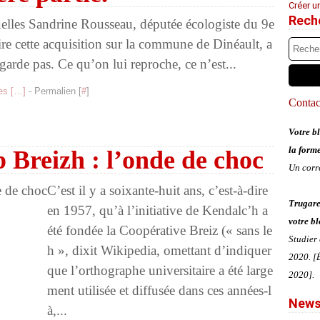
Créer u
Rech
quelles Sandrine Rousseau, députée écologiste du 9e
ire cette acquisition sur la commune de Dinéault, a
egarde pas. Ce qu’on lui reproche, ce n’est...
s [
…
]
- Permalien [
#
]
Contact
Votre bl
la form
p Breizh : l’onde de choc
Un corr
C’est il y a soixante-huit ans, c’est-à-dire
Trugare
en 1957, qu’à l’initiative de Kendalc’h a
votre bl
été fondée la Coopérative Breiz (« sans le
Studier
h », dixit Wikipedia, omettant d’indiquer
2020. [É
que l’orthographe universitaire a été large
2020].
ment utilisée et diffusée dans ces années-l
News
à,...