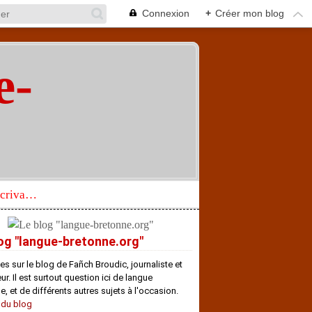
Connexion
+
Créer mon blog
e-
"
Réhabilitation d’un écrivain de langue bretonne aujourd’hui mal connu et méconnu
og "langue-bretonne.org"
es sur le blog de Fañch Broudic, journaliste et
r. Il est surtout question ici de langue
e, et de différents autres sujets à l'occasion.
 du blog