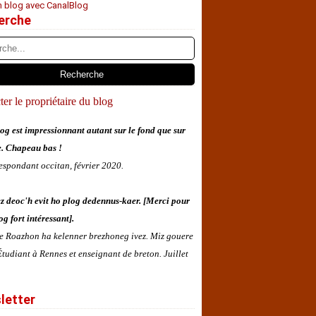
n blog avec CanalBlog
erche
er le propriétaire du blog
og est impressionnant autant sur le fond que sur
e. Chapeau bas !
espondant occitan, février 2020.
z deoc'h evit ho plog dedennus-kaer. [Merci pour
og fort intéressant].
 e Roazhon ha kelenner brezhoneg ivez. Miz gouere
tudiant à Rennes et enseignant de breton. Juillet
letter