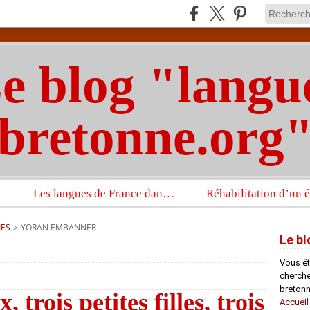
e blog "langu
bretonne.org
Les langues de France dans un imposant ouvrage sur la langue française que publient les Presses universitaires d’Oxford
IES
>
YORAN EMBANNER
Le bl
Vous êt
chercheu
bretonn
, trois petites filles, trois
Accueil