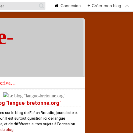
Connexion
+
Créer mon blog
e-
"
Réhabilitation d’un écrivain de langue bretonne aujourd’hui mal connu et méconnu
og "langue-bretonne.org"
es sur le blog de Fañch Broudic, journaliste et
r. Il est surtout question ici de langue
e, et de différents autres sujets à l'occasion.
 du blog