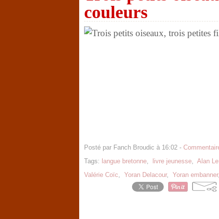
couleurs
Posté par Fanch Broudic à 16:02 -
Commentaire
Tags:
langue bretonne
,
livre jeunesse
,
Alan Le
Valérie Coïc
,
Yoran Delacour
,
Yoran embanner