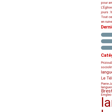
pour am
L’Églis
jours : 
Tout ce
en ruine
Dern
Caté
Priziou
socioli
langu
Le Té
Pierre-J
langue
Bres
Emgleo 
l