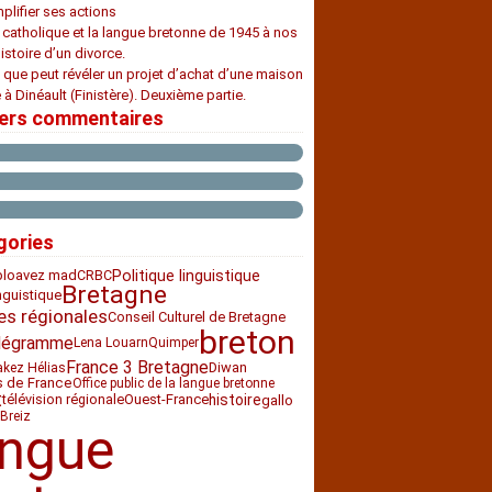
plifier ses actions
e catholique et la langue bretonne de 1945 à nos
histoire d’un divorce.
 que peut révéler un projet d’achat d’une maison
 à Dinéault (Finistère). Deuxième partie.
iers commentaires
gories
bloavez mad
CRBC
Politique linguistique
Bretagne
nguistique
es régionales
Conseil Culturel de Bretagne
breton
légramme
Lena Louarn
Quimper
France 3 Bretagne
Diwan
akez Hélias
s de France
Office public de la langue bretonne
t
histoire
télévision régionale
Ouest-France
gallo
Breiz
angue