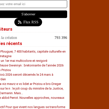
Flux RSS
siteurs
 la création
793 396
les récents
-Plouguer, 7 400 habitants, capitale culturelle en
Bretagne
, un 1er mai multicolore et revigoré
teuse Gwennyn : bretonnante de l’année 2026
s Priziou
zioù 2026 seront décernés le 24 mars à
rden
a viz meurz e vo lidet ar Priziou e bro-Dreger
 sur le n : le joli coup du ministre de la Justice,
 Darmanin. Mais…
e abbé Perrot. Nouvelles approches, nouveaux
s
ectif Pour que vivent nos langues se transforme