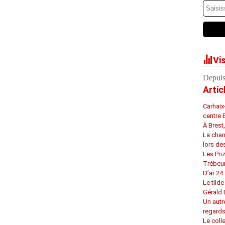
Vi
Depuis
Artic
Carhaix
centre 
À Brest
La chan
lors de
Les Pri
Trébeu
D’ar 24 
Le tilde
Gérald
Un autr
regard
Le coll