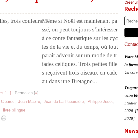
Créer u
Rech
Même si Noël est maintenant pa
ssé, on peut toujours s’intéresser
à ce conte fantastique sur les cyc
Contact
les de la vie et du temps, où tout
paraît advenir sur un mode de tr
Votre bl
iades celtiques. Trois petites fille
la form
s reçoivent trois oiseaux en cade
Un corr
au dans une Bretagne...
Trugare
s [
…
]
- Permalien [
#
]
votre bl
 Cloarec
,
Jean Mabire
,
Jean de La Huberdière
,
Philippe Jouët
,
Studier
,
livre bilingue
2020. [É
2020].
News