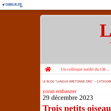
L
Home
Un colloque inédit du CRBC sur les victimes de l’année 1944
LE BLOG "LANGUE-BRETONNE.ORG"
>
CATEGOR
yoran embanner
29 décembre 2023
Trois petits oiseaux