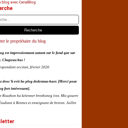
n blog avec CanalBlog
erche
er le propriétaire du blog
og est impressionnant autant sur le fond que sur
e. Chapeau bas !
espondant occitan, février 2020.
z deoc'h evit ho plog dedennus-kaer. [Merci pour
og fort intéressant].
 e Roazhon ha kelenner brezhoneg ivez. Miz gouere
tudiant à Rennes et enseignant de breton. Juillet
letter