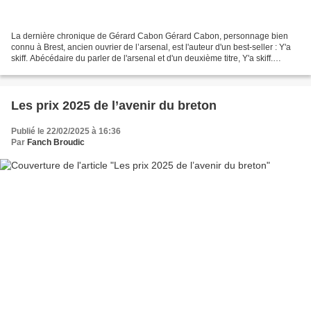
La dernière chronique de Gérard Cabon Gérard Cabon, personnage bien
connu à Brest, ancien ouvrier de l’arsenal, est l'auteur d'un best-seller : Y'a
skiff. Abécédaire du parler de l'arsenal et d'un deuxième titre, Y'a skiff.
Deuxième couche, tous deux...
Les prix 2025 de l’avenir du breton
Publié le 22/02/2025 à 16:36
Par
Fanch Broudic