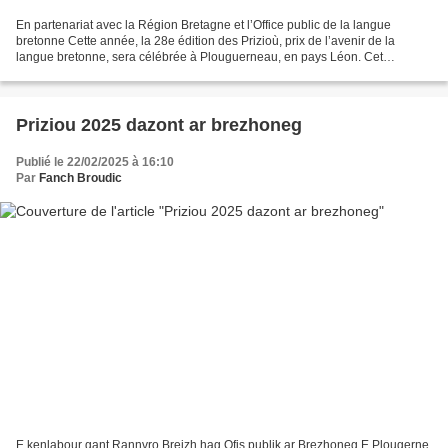
En partenariat avec la Région Bretagne et l’Office public de la langue
bretonne Cette année, la 28e édition des Prizioù, prix de l’avenir de la
langue bretonne, sera célébrée à Plouguerneau, en pays Léon. Cet
événement est organisé par France 3 Bretagne...
Priziou 2025 dazont ar brezhoneg
Publié le 22/02/2025 à 16:10
Par
Fanch Broudic
E kenlabour gant Rannvro Breizh hag Ofis publik ar Brezhoneg E Plougerne,