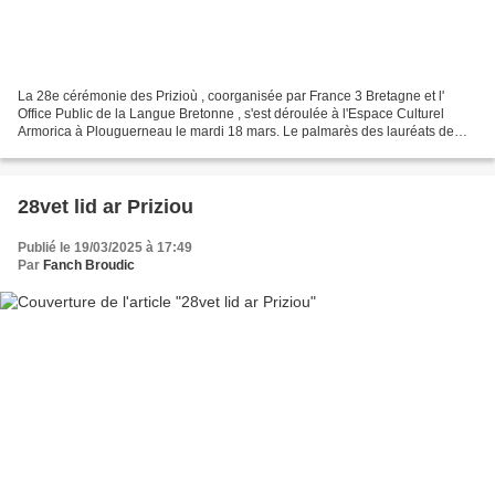
La 28e cérémonie des Prizioù , coorganisée par France 3 Bretagne et l'
Office Public de la Langue Bretonne , s'est déroulée à l'Espace Culturel
Armorica à Plouguerneau le mardi 18 mars. Le palmarès des lauréats de
l'édition 2025. Tous les lauréats, les...
28vet lid ar Priziou
Publié le 19/03/2025 à 17:49
Par
Fanch Broudic