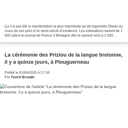
Ça n’a pas été la manifestation la plus importante qu’ait organisée Diwan au
cours de son près d’un demi-siècle d’existence. Les estimations varient de 1
000 (dans le journal de France 3 Bretagne dès le samedi soir) à 2 000
personnes (sur le site ABP...
La cérémonie des Priziou de la langue bretonne,
il y a quinze jours, à Plouguerneau
Publié le 01/04/2025 à 17:50
Par
Fanch Broudic