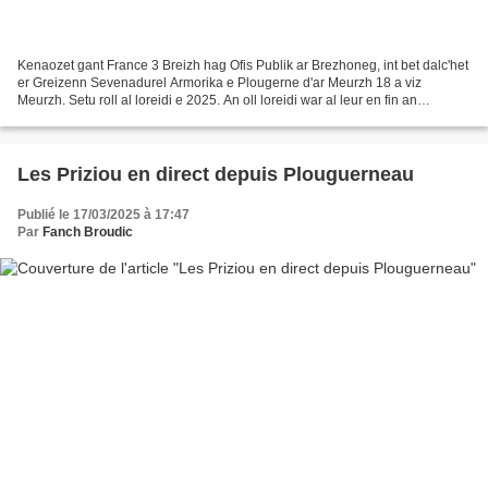
Kenaozet gant France 3 Breizh hag Ofis Publik ar Brezhoneg, int bet dalc'het
er Greizenn Sevenadurel Armorika e Plougerne d'ar Meurzh 18 a viz
Meurzh. Setu roll al loreidi e 2025. An oll loreidi war al leur en fin an
abadenn. Poltred : FB Pascale Chevillard...
Les Priziou en direct depuis Plouguerneau
Publié le 17/03/2025 à 17:47
Par
Fanch Broudic