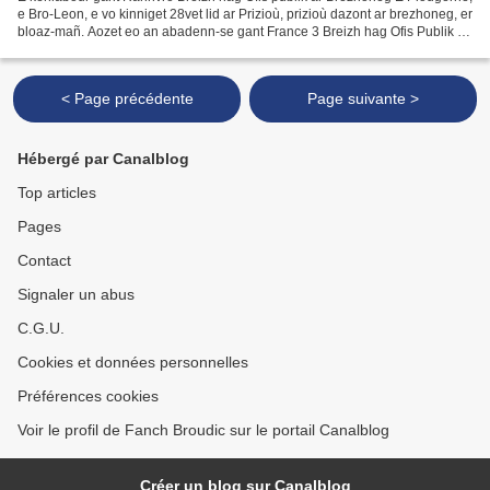
e Bro-Leon, e vo kinniget 28vet lid ar Prizioù, prizioù dazont ar brezhoneg, er
bloaz-mañ. Aozet eo an abadenn-se gant France 3 Breizh hag Ofis Publik ar
Brezhoneg. Garedonet eo...
< Page précédente
Page suivante >
Hébergé par Canalblog
Top articles
Pages
Contact
Signaler un abus
C.G.U.
Cookies et données personnelles
Préférences cookies
Voir le profil de Fanch Broudic sur le portail Canalblog
Créer un blog sur Canalblog