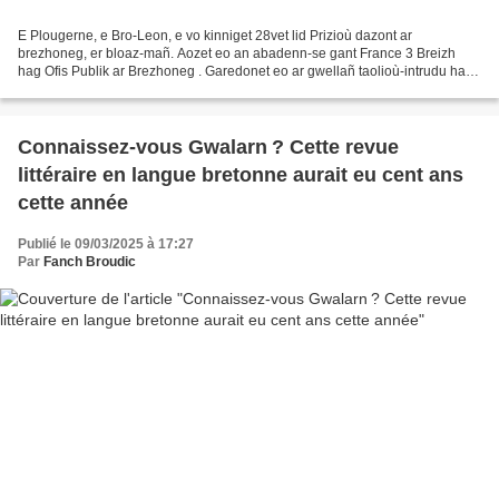
E Plougerne, e Bro-Leon, e vo kinniget 28vet lid Prizioù dazont ar
brezhoneg, er bloaz-mañ. Aozet eo an abadenn-se gant France 3 Breizh
hag Ofis Publik ar Brezhoneg . Garedonet eo ar gwellañ taolioù-intrudu ha
krouidigezhioù brezhonek ar bloaz tremenet...
Connaissez-vous Gwalarn ? Cette revue
littéraire en langue bretonne aurait eu cent ans
cette année
Publié le 09/03/2025 à 17:27
Par
Fanch Broudic