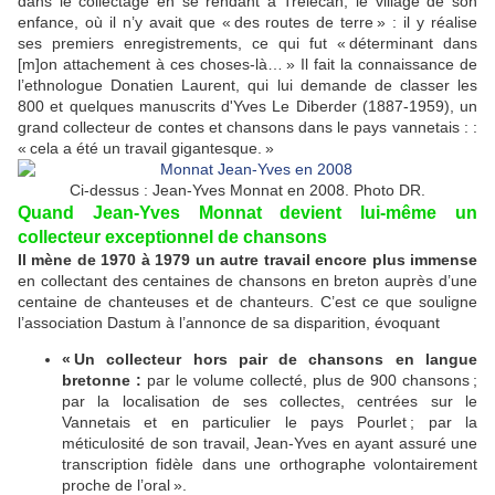
dans le collectage en se rendant à Trélécan, le village de son
enfance, où il n’y avait que « des routes de terre » : il y réalise
ses premiers enregistrements, ce qui fut « déterminant dans
[m]on attachement à ces choses-là… » Il fait la connaissance de
l’ethnologue Donatien Laurent, qui lui demande de classer les
800 et quelques manuscrits
d'Yves Le Diberder (1887-1959), un
grand collecteur de contes et chansons dans le pays vannetais :
:
« cela a été un travail gigantesque. »
Ci-dessus : Jean-Yves Monnat en 2008. Photo DR.
Quand Jean-Yves Monnat devient lui-même
un
collecteur exceptionnel de chansons
Il mène de 1970 à 1979 un autre travail encore plus immense
en collectant des centaines de chansons en breton auprès d’une
centaine de chanteuses et de chanteurs. C’est ce que souligne
l’association Dastum à l’annonce de sa disparition, évoquant
« Un collecteur hors pair de chansons en langue
bretonne :
par le volume collecté, plus de 900 chansons ;
par la localisation de ses collectes, centrées sur le
Vannetais et en particulier le pays Pourlet ; par la
méticulosité de son travail, Jean-Yves en ayant assuré une
transcription fidèle dans une orthographe volontairement
proche de l’oral ».