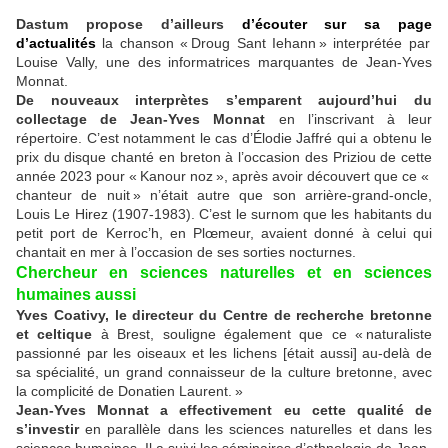
Dastum propose d’ailleurs
d’écouter sur sa page
d’actualités
la chanson « Droug Sant Iehann » interprétée par
Louise Vally, une des informatrices marquantes de Jean-Yves
Monnat.
De nouveaux interprètes s’emparent aujourd’hui du
collectage de Jean-Yves Monnat
en l’inscrivant à leur
répertoire. C’est notamment le cas d’Élodie Jaffré qui a obtenu le
prix du disque chanté en breton à l’occasion des Priziou de cette
année 2023 pour « Kanour noz », après avoir découvert que ce «
chanteur de nuit » n’était autre que son arrière-grand-oncle,
Louis Le Hirez (1907-1983). C’est le surnom que les habitants du
petit port de Kerroc’h, en Plœmeur, avaient donné à celui qui
chantait en mer à l’occasion de ses sorties nocturnes.
Chercheur en sciences naturelles et en sciences
humaines aussi
Yves Coativy, le directeur du Centre de recherche bretonne
et celtique
à Brest, souligne également que ce « naturaliste
passionné par les oiseaux et les lichens [était aussi] au-delà de
sa spécialité, un grand connaisseur de la culture bretonne, avec
la complicité de Donatien Laurent. »
Jean-Yves Monnat a effectivement eu cette qualité de
s’investir
en parallèle dans les sciences naturelles et dans les