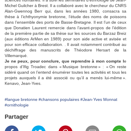
sciences humaines. Il a suivi les séminaires d’ethnologie de Jean-
Michel Guilcher à Brest. Il a collaboré avec le chercheur du CNRS
Alan-Gwennog Berr qui, dans les années 1980, consacra sa
thèse à l’ichthyonymie bretonne, l’étude des noms de poissons
dans l’ensemble des ports de Basse-Bretagne. Il est l’un de ceux
que Donatien Laurent remercie dans l’avant-propos de l’édition
de la première partie de sa thèse sur les sources du Barzaz Breiz
(aux éditions ArMen en 1989) pour son aide active et avisée et
pour son efficace collaboration. . Il avait notamment contribué au
déchiffrage des manuscrits de Théodore Hersart de la
Villemarqué.
Je ne peux, pour conclure, que reprendre à mon compte l
e
propos d’Ifig Troadec dans « Musique bretonne » : « On reste
sidéré quand on l’entend énumérer toutes les activités et tous les
projets auxquels il a été associé ou qu’il a menés lui-même ».
Kenavo, Jean-Yves.
#langue bretonne
#chansons populaires
#Jean-Yves Monnat
#ornithologie
Partager