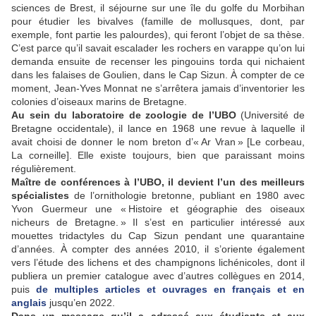
sciences de Brest, il séjourne sur une île du golfe du Morbihan
pour étudier les bivalves (famille de mollusques, dont, par
exemple, font partie les palourdes), qui feront l’objet de sa thèse.
C’est parce qu’il savait escalader les rochers en varappe qu’on lui
demanda ensuite de recenser les pingouins torda qui nichaient
dans les falaises de Goulien, dans le Cap Sizun. À compter de ce
moment, Jean-Yves Monnat ne s’arrêtera jamais d’inventorier les
colonies d’oiseaux marins de Bretagne.
Au sein du laboratoire de zoologie de l’UBO
(Université de
Bretagne occidentale), il lance en 1968 une revue à laquelle il
avait choisi de donner le nom breton d’« Ar Vran » [Le corbeau,
La corneille]. Elle existe toujours, bien que paraissant moins
régulièrement.
Maître de conférences à l’UBO, il devient l’un des meilleurs
spécialistes
de l’ornithologie bretonne, publiant en 1980 avec
Yvon Guermeur une « Histoire et géographie des oiseaux
nicheurs de Bretagne. » Il s’est en particulier intéressé aux
mouettes tridactyles du Cap Sizun pendant une quarantaine
d’années. À compter des années 2010, il s’oriente également
vers l’étude des lichens et des champignons lichénicoles, dont il
publiera un premier catalogue avec d’autres collègues en 2014,
puis
de multiples articles et ouvrages en français et en
anglais
jusqu’en 2022.