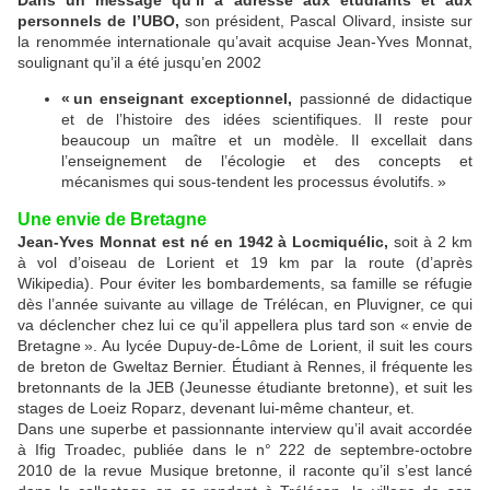
Dans un message qu’il a adressé aux étudiants et aux
personnels de l’UBO,
son président, Pascal Olivard, insiste sur
la renommée internationale qu’avait acquise Jean-Yves Monnat,
soulignant qu’il a été jusqu’en 2002
« un enseignant exceptionnel,
passionné de didactique
et de l’histoire des idées scientifiques. Il reste pour
beaucoup un maître et un modèle. Il excellait dans
l’enseignement de l’écologie et des concepts et
mécanismes qui sous-tendent les processus évolutifs. »
Une envie de Bretagne
Jean-Yves Monnat est né en 1942 à Locmiquélic,
soit à 2 km
à vol d’oiseau de Lorient et 19 km par la route (d’après
Wikipedia). Pour éviter les bombardements, sa famille se réfugie
dès l’année suivante au village de Trélécan, en Pluvigner, ce qui
va déclencher chez lui ce qu’il appellera plus tard son « envie de
Bretagne ». Au lycée Dupuy-de-Lôme de Lorient, il suit les cours
de breton de Gweltaz Bernier. Étudiant à Rennes, il fréquente les
bretonnants de la JEB (Jeunesse étudiante bretonne), et suit les
stages de Loeiz Roparz, devenant lui-même chanteur, et.
Dans une superbe et passionnante interview qu’il avait accordée
à Ifig Troadec, publiée dans le n° 222 de septembre-octobre
2010 de la revue Musique bretonne, il raconte qu’il s’est lancé