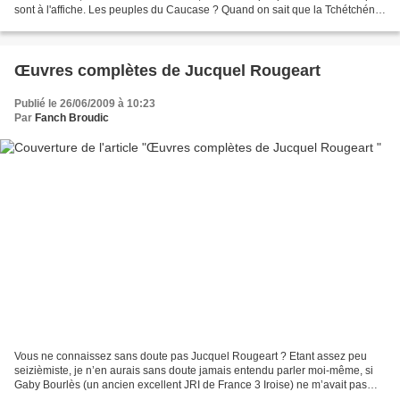
sont à l'affiche. Les peuples du Caucase ? Quand on sait que la Tchétchénie
est l'un de ces peuples, on...
Œuvres complètes de Jucquel Rougeart
Publié le 26/06/2009 à 10:23
Par
Fanch Broudic
Vous ne connaissez sans doute pas Jucquel Rougeart ? Etant assez peu
seizièmiste, je n’en aurais sans doute jamais entendu parler moi-même, si
Gaby Bourlès (un ancien excellent JRI de France 3 Iroise) ne m’avait pas
présenté le livre qu’il venait de dénicher...