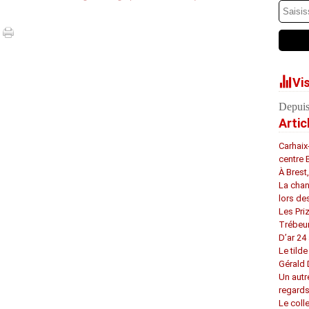
Vi
Depuis
Artic
Carhaix
centre 
À Brest
La chan
lors de
Les Pri
Trébeu
D’ar 24 
Le tilde
Gérald
Un autr
regard
Le coll