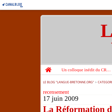
L
Home
Un colloque inédit du CRBC sur les victimes de l’année 1944
LE BLOG "LANGUE-BRETONNE.ORG"
>
CATEGOR
recensement
17 juin 2009
La Réformation d