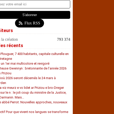
Flux RSS
siteurs
 la création
793 374
les récents
-Plouguer, 7 400 habitants, capitale culturelle en
Bretagne
, un 1er mai multicolore et revigoré
teuse Gwennyn : bretonnante de l’année 2026
s Priziou
zioù 2026 seront décernés le 24 mars à
rden
a viz meurz e vo lidet ar Priziou e bro-Dreger
 sur le n : le joli coup du ministre de la Justice,
 Darmanin. Mais…
e abbé Perrot. Nouvelles approches, nouveaux
s
ectif Pour que vivent nos langues se transforme