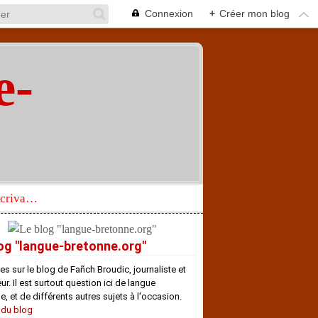
Connexion
+
Créer mon blog
e-
"
Réhabilitation d’un écrivain de langue bretonne aujourd’hui mal connu et méconnu
og "langue-bretonne.org"
es sur le blog de Fañch Broudic, journaliste et
r. Il est surtout question ici de langue
e, et de différents autres sujets à l'occasion.
 du blog