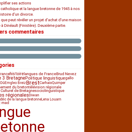
plifier ses actions
e catholique et la langue bretonne de 1945 à nos
histoire d’un divorce.
 que peut révéler un projet d’achat d’une maison
 à Dinéault (Finistère). Deuxième partie.
iers commentaires
gories
histoire
France
langues de France
Brud Nevez
e 3 Bretagne
Politique linguistique
gallo
Brest
Carhaix
 Dû
Emgleo Breiz
Quimper
nement du breton
télévision régionale
 Culturel de Bretagne
sociolinguistique
es régionales
Diwan
ublic de la langue bretonne
Lena Louarn
z mad
angue
retonne