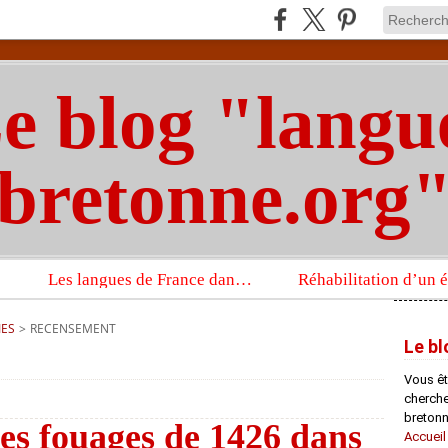
e blog "langu
bretonne.org
Les langues de France dans un imposant ouvrage sur la langue française que publient les Presses universitaires d’Oxford
IES
>
RECENSEMENT
Le bl
Vous êt
chercheu
bretonn
es fouages de 1426 dans
Accueil