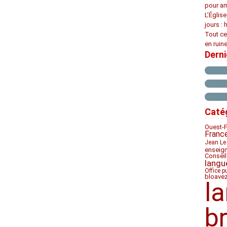
pour am
L’Églis
jours : 
Tout ce
en ruine
Dern
Caté
Ouest-
Franc
Jean Le
enseig
Conseil
langu
Office p
bloave
l
b