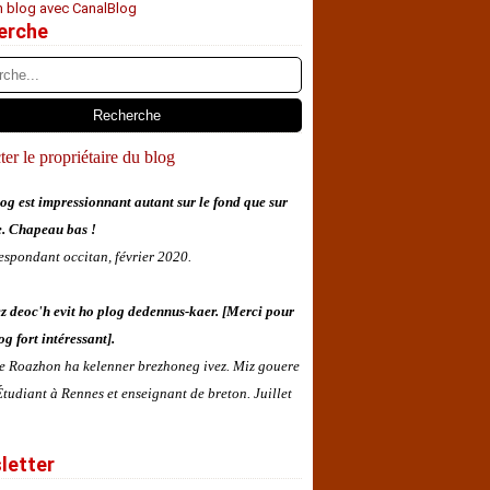
n blog avec CanalBlog
erche
er le propriétaire du blog
og est impressionnant autant sur le fond que sur
e. Chapeau bas !
espondant occitan, février 2020.
z deoc'h evit ho plog dedennus-kaer. [Merci pour
og fort intéressant].
 e Roazhon ha kelenner brezhoneg ivez. Miz gouere
tudiant à Rennes et enseignant de breton. Juillet
letter