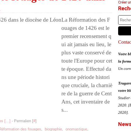
Créer u
n
Rech
La Réformation des F
ouages de 1426 est le
premier recensement q
Contact
ui ait jamais eu lieu, le
plus vaste conservé de
Votre bl
toute l'Europe pour cet
la form
te époque. Effectué da
Un corr
ns une période histori
Trugare
que cruciale, la charniè
votre bl
re de la guerre de Cent
Studier
Ans, cet inventaire de
2020. [É
s...
2020].
s [
…
]
- Permalien [
#
]
News
Réformation des fouages
,
biographie
,
onomastique
,