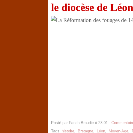
le diocèse de Léo
Posté par Fanch Broudic à 23:01 -
Commentaire
Tags:
histoire
,
Bretagne
,
Léon
,
Moyen-Age
,