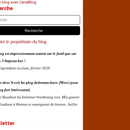
n blog avec CanalBlog
erche
er le propriétaire du blog
og est impressionnant autant sur le fond que sur
e. Chapeau bas !
espondant occitan, février 2020.
z deoc'h evit ho plog dedennus-kaer. [Merci pour
og fort intéressant].
 e Roazhon ha kelenner brezhoneg ivez. Miz gouere
tudiant à Rennes et enseignant de breton. Juillet
letter