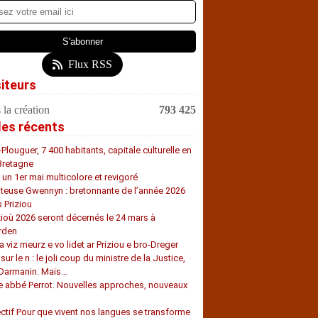
Flux RSS
siteurs
 la création
793 425
les récents
-Plouguer, 7 400 habitants, capitale culturelle en
Bretagne
, un 1er mai multicolore et revigoré
teuse Gwennyn : bretonnante de l’année 2026
s Priziou
zioù 2026 seront décernés le 24 mars à
rden
a viz meurz e vo lidet ar Priziou e bro-Dreger
 sur le n : le joli coup du ministre de la Justice,
 Darmanin. Mais…
e abbé Perrot. Nouvelles approches, nouveaux
s
ectif Pour que vivent nos langues se transforme