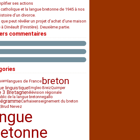
plifier ses actions
e catholique et la langue bretonne de 1945 à nos
histoire d’un divorce.
 que peut révéler un projet d’achat d’une maison
 à Dinéault (Finistère). Deuxième partie.
iers commentaires
gories
breton
langues de France
uarn
ue linguistique
Emgleo Breiz
Quimper
e 3 Bretagne
télévision régionale
gallo
ublic de la langue bretonne
légramme
Carhaix
enseignement du breton
t
Brud Nevez
angue
retonne