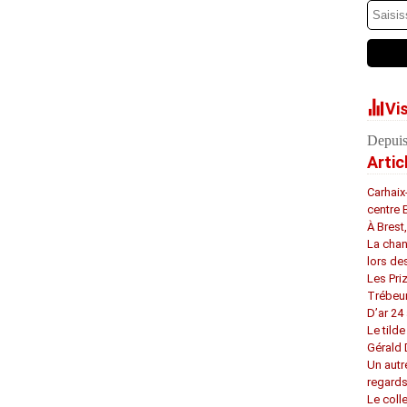
Vi
Depuis
Artic
Carhaix
centre 
À Brest
La chan
lors de
Les Pri
Trébeu
D’ar 24 
Le tilde
Gérald
Un autr
regard
Le coll