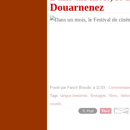
Douarnenez
Posté par Fanch Broudic à 11:03 -
Commentaire
Tags:
langue bretonne
,
Bretagne
,
films
,
télév
sourds