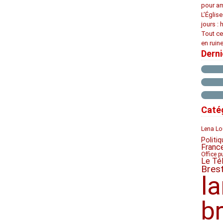
pour am
L’Églis
jours : 
Tout ce
en ruine
Dern
Caté
Lena Lo
Politiq
Franc
Office p
Le Té
Bres
l
b