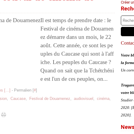
Créer u
Rech
Il est temps de prendre date : le
Festival de cinéma de Douarnen
ez démarre dans un mois, le 22
Contact
août. Cette année, ce sont les pe
uples du Caucase qui sont à l'aff
Votre bl
iche. Les peuples du Caucase ?
la form
Quand on sait que la Tchétchéni
Un corr
e est l'un de ces peuples, on...
Trugare
s [
…
]
- Permalien [
#
]
votre bl
ision
,
Caucase
,
Festival de Douarnenez
,
audiovisuel
,
cinéma
,
Studier
2020. [É
2020].
News