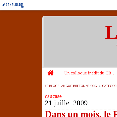
L
Home
Un colloque inédit du CRBC sur les victimes de l’année 1944
LE BLOG "LANGUE-BRETONNE.ORG"
>
CATEGOR
caucase
21 juillet 2009
Dans un mois, le 