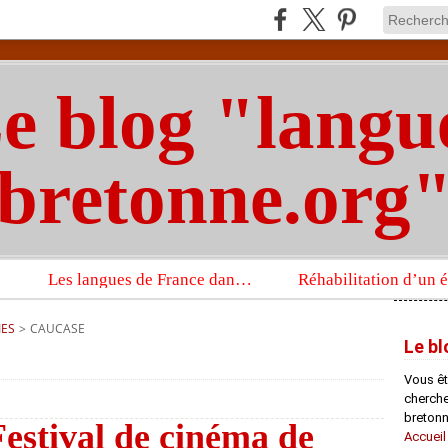
e blog "langu
bretonne.org
Les langues de France dans un imposant ouvrage sur la langue française que publient les Presses universitaires d’Oxford
IES
>
CAUCASE
Le bl
Vous êt
chercheu
bretonn
Festival de cinéma de
Accueil