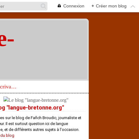
Connexion
+
Créer mon blog
e-
"
Réhabilitation d’un écrivain de langue bretonne aujourd’hui mal connu et méconnu
og "langue-bretonne.org"
es sur le blog de Fañch Broudic, journaliste et
r. Il est surtout question ici de langue
e, et de différents autres sujets à l'occasion.
 du blog