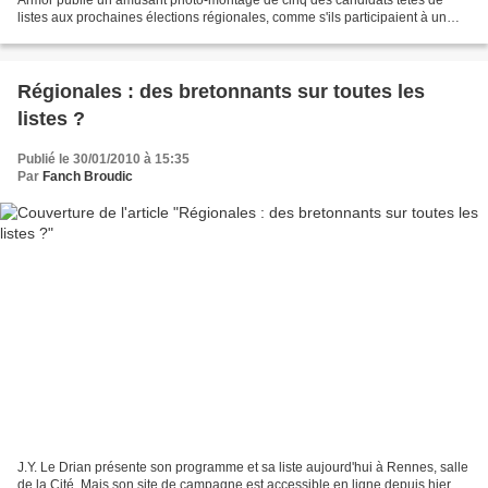
listes aux prochaines élections régionales, comme s'ils participaient à un
semi-marathon. Ils sont tous en short...
Régionales : des bretonnants sur toutes les
listes ?
Publié le 30/01/2010 à 15:35
Par
Fanch Broudic
J.Y. Le Drian présente son programme et sa liste aujourd'hui à Rennes, salle
de la Cité. Mais son site de campagne est accessible en ligne depuis hier