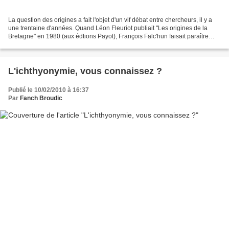
La question des origines a fait l'objet d'un vif débat entre chercheurs, il y a
une trentaine d'années. Quand Léon Fleuriot publiait "Les origines de la
Bretagne" en 1980 (aux édtions Payot), François Falc'hun faisait paraître
l'année suivante une troisième...
L'ichthyonymie, vous connaissez ?
Publié le 10/02/2010 à 16:37
Par
Fanch Broudic