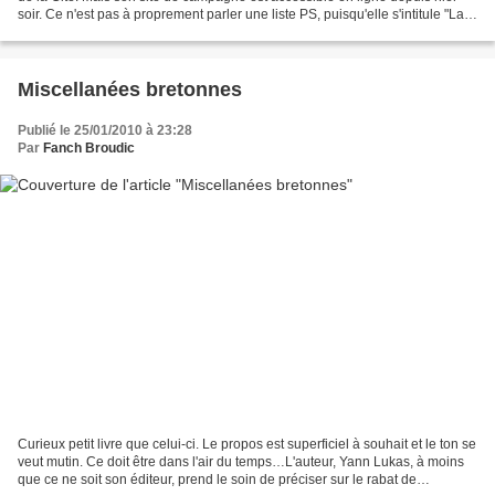
soir. Ce n'est pas à proprement parler une liste PS, puisqu'elle s'intitule "La
Bretagne solidaire,...
Miscellanées bretonnes
Publié le 25/01/2010 à 23:28
Par
Fanch Broudic
Curieux petit livre que celui-ci. Le propos est superficiel à souhait et le ton se
veut mutin. Ce doit être dans l'air du temps…L'auteur, Yann Lukas, à moins
que ce ne soit son éditeur, prend le soin de préciser sur le rabat de