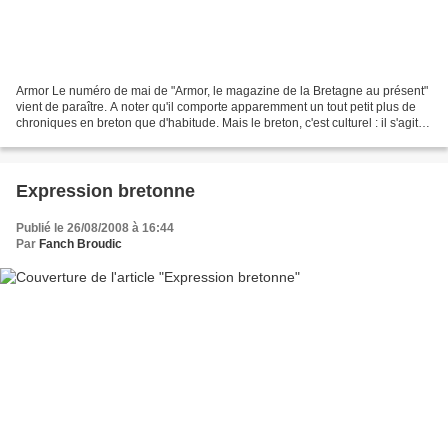
Armor Le numéro de mai de "Armor, le magazine de la Bretagne au présent"
vient de paraître. A noter qu'il comporte apparemment un tout petit plus de
chroniques en breton que d'habitude. Mais le breton, c'est culturel : il s'agit
uniquement de compte-rendus...
Expression bretonne
Publié le 26/08/2008 à 16:44
Par
Fanch Broudic