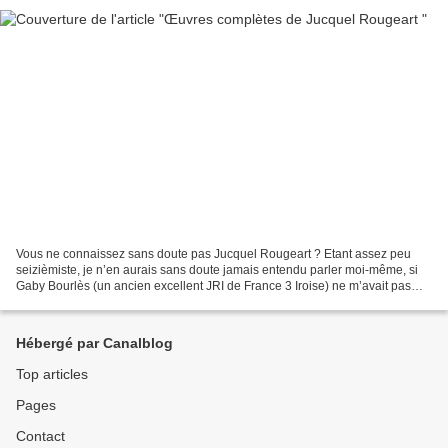
Vous ne connaissez sans doute pas Jucquel Rougeart ? Etant assez peu
seizièmiste, je n’en aurais sans doute jamais entendu parler moi-même, si
Gaby Bourlès (un ancien excellent JRI de France 3 Iroise) ne m’avait pas
présenté le livre qu’il venait de dénicher...
Hébergé par Canalblog
Top articles
Pages
Contact