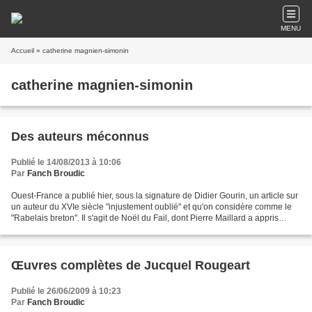
MENU
Accueil
» catherine magnien-simonin
catherine magnien-simonin
Des auteurs méconnus
Publié le 14/08/2013 à 10:06
Par
Fanch Broudic
Ouest-France a publié hier, sous la signature de Didier Gourin, un article sur
un auteur du XVIe siècle "injustement oublié" et qu'on considère comme le
"Rabelais breton". Il s'agit de Noël du Fail, dont Pierre Maillard a appris
l'existence en achetant...
Œuvres complètes de Jucquel Rougeart
Publié le 26/06/2009 à 10:23
Par
Fanch Broudic