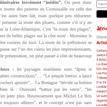
itinéraires forcément “inédits”.
On peut donc
les routes des peintres en Cornouaille ou celle des
est assez bien fait, mais quelque peu réducteur.
” présente la route des phares, comme s’il n’y en
Vi
r la Loire-Atlantique, c’est “la route des plages”,
nt de belles plages sur la côte nord : Monsieur le
Depuis
re content du tout. La route de la préhistoire se
Artic
passe sur l’un des cairns les plus impressionnants,
Carhaix
elle présentation, on peut passer à côté de beaucoup
centre 
À Brest
La chan
aphore :
les paysages maritimes sont “âpres et
lors de
Les Pri
yables constructions”… “Le peuple breton a lancé
Trébeu
 de cochers ajourés”… La Bretagne “dévide sa bobine
D’ar 24 
Le tilde
ien là : Ouessant “battue par les vents”, “les
Gérald
en jetez plus. Heureusement que Michel Le Bris
Un autr
regard
 toujours ailleurs”, et le concept n’est pas sans
Le coll