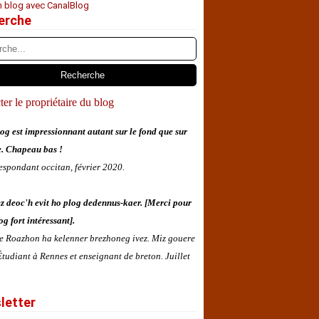
n blog avec CanalBlog
erche
er le propriétaire du blog
og est impressionnant autant sur le fond que sur
e. Chapeau bas !
espondant occitan, février 2020.
z deoc'h evit ho plog dedennus-kaer. [Merci pour
og fort intéressant].
 e Roazhon ha kelenner brezhoneg ivez. Miz gouere
tudiant à Rennes et enseignant de breton. Juillet
letter