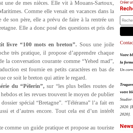
est une de mes nièces. Elle vit à Mouans-Sartoux,
Créer u
Rech
Maritimes. Comme elle venait en vacances dans la
 de son père, elle a prévu de faire à la rentrée un
retagne. Elle a donc posé des questions et pris des
Contact
tit livre “100 mots en breton”.
Sous une joile
che très pratique, il propose d’apprendre chaque
Votre bl
s de la conversation courante comme “Yehed mad”,
la form
duction est fournie en petits caractères en bas de
Un corr
 ce soit le breton qui attire le regard.
Trugare
série du “Pèlerin”,
sur “les plus belles routes de
votre bl
 hebdos et les revues trouvent le moyen de publier
Studier
dossier spécial “Bretagne”. “Télérama” l’a fait en
2020. [É
aussi et d’autres encore. Tout cela est d’un intérêt
2020].
News
nte comme un guide pratique et propose au touriste