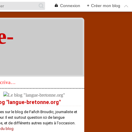
Connexion
+
Créer mon blog
e-
"
Réhabilitation d’un écrivain de langue bretonne aujourd’hui mal connu et méconnu
og "langue-bretonne.org"
es sur le blog de Fañch Broudic, journaliste et
r. Il est surtout question ici de langue
e, et de différents autres sujets à l'occasion.
 du blog