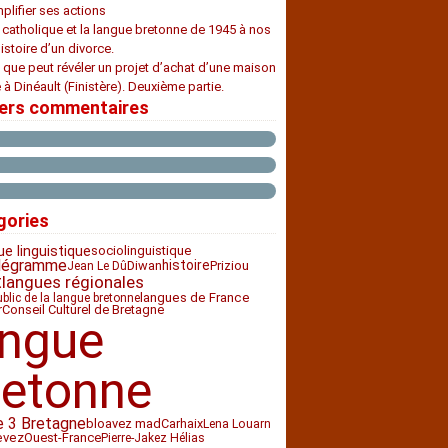
plifier ses actions
e catholique et la langue bretonne de 1945 à nos
histoire d’un divorce.
 que peut révéler un projet d’achat d’une maison
 à Dinéault (Finistère). Deuxième partie.
iers commentaires
gories
ue linguistique
sociolinguistique
légramme
histoire
Diwan
Priziou
Jean Le Dû
t
langues régionales
langues de France
ublic de la langue bretonne
Conseil Culturel de Bretagne
r
angue
retonne
e 3 Bretagne
bloavez mad
Carhaix
Lena Louarn
Ouest-France
evez
Pierre-Jakez Hélias