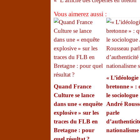
L’affiche des crêperies en breton
Vous aimerez aussi :
« L’idéologie
Quand France
bretonne » :
Culture se lance
le sociologue
dans une « enquête
André Rouss
explosive » sur les
parle
traces du FLB en
d’authenticité
Bretagne : pour
nationalisme 
quel résultat ?