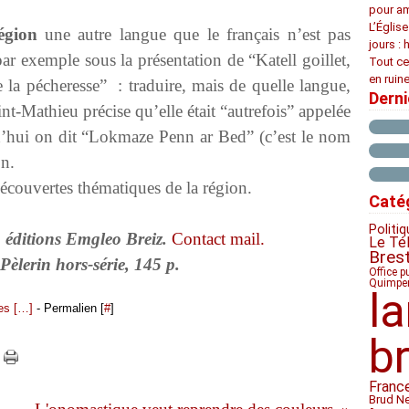
pour am
L’Églis
égion
une autre langue que le français n’est pas
jours : 
par exemple sous la présentation de “Katell goillet,
Tout ce
en ruine
e la pécheresse” : traduire, mais de quelle langue,
Dern
int-Mathieu précise qu’elle était “autrefois” appelée
’hui on dit “Lokmaze Penn ar Bed” (c’est le nom
on.
ouvertes thématiques de la région.
Caté
Politiq
 éditions Emgleo Breiz.
Contact mail.
Le Té
Bres
Pèlerin hors-série, 145 p.
Office p
Quimpe
l
s [
…
]
- Permalien [
#
]
b
Franc
Brud N