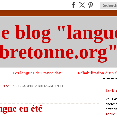
e blog "langu
bretonne.org
Les langues de France dans un imposant ouvrage sur la langue française que publient les Presses universitaires d’Oxford
 PRESSE
>
DÉCOUVRIR LA BRETAGNE EN ÉTÉ
Le bl
Vous êt
chercheu
agne en été
bretonn
Accueil