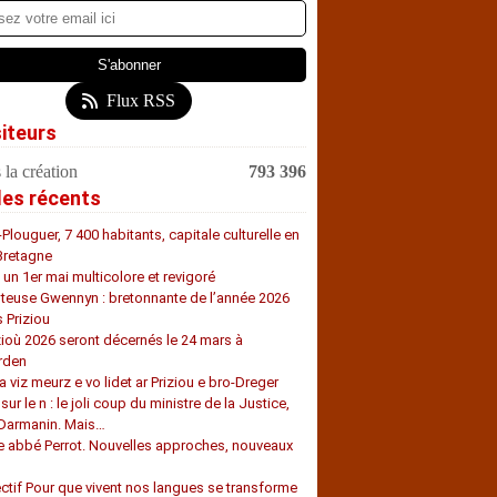
Flux RSS
siteurs
 la création
793 396
les récents
-Plouguer, 7 400 habitants, capitale culturelle en
Bretagne
, un 1er mai multicolore et revigoré
teuse Gwennyn : bretonnante de l’année 2026
s Priziou
zioù 2026 seront décernés le 24 mars à
rden
a viz meurz e vo lidet ar Priziou e bro-Dreger
 sur le n : le joli coup du ministre de la Justice,
 Darmanin. Mais…
e abbé Perrot. Nouvelles approches, nouveaux
s
ectif Pour que vivent nos langues se transforme