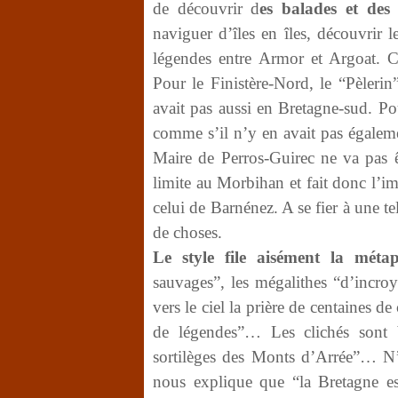
de découvrir d
es balades et des 
naviguer d’îles en îles, découvrir 
légendes entre Armor et Argoat. C’
Pour le Finistère-Nord, le “Pèlerin
avait pas aussi en Bretagne-sud. Pou
comme s’il n’y en avait pas égaleme
Maire de Perros-Guirec ne va pas êt
limite au Morbihan et fait donc l’im
celui de Barnénez. A se fier à une t
de choses.
Le style file aisément la mét
sauvages”, les mégalithes “d’incro
vers le ciel la prière de centaines
de légendes”… Les clichés sont b
sortilèges des Monts d’Arrée”… N’
nous explique que “la Bretagne est