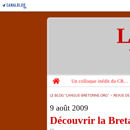
L
Home
Un colloque inédit du CRBC sur les victimes de l’année 1944
LE BLOG "LANGUE-BRETONNE.ORG"
>
REVUE DE
9 août 2009
Découvrir la Bret