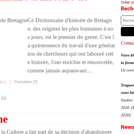
Créer u
Rech
Ce Dictionnaire d'histoire de Bretagn
e, des origines les plus lointaines à no
s jours, est le premier du genre. C'est l
Contact
a quintessence du travail d'une générat
ion de chercheurs qui ont labouré cett
Votre bl
e histoire, l'ont enrichie et renouvelée,
la form
comme jamais auparavant....
Un corr
s [
…
]
- Permalien [
#
]
Trugare
votre bl
Studier
2020. [É
2020].
me
News
 la Culture a fait part de sa décision d'abandonner