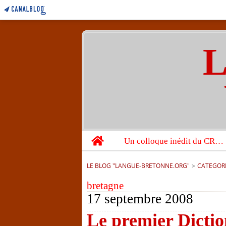
L
Home
Un colloque inédit du CRBC sur les victimes de l’année 1944
LE BLOG "LANGUE-BRETONNE.ORG"
>
CATEGOR
bretagne
17 septembre 2008
Le premier Dictio