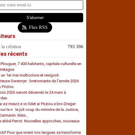
Flux RSS
siteurs
 la création
793 396
les récents
-Plouguer, 7 400 habitants, capitale culturelle en
Bretagne
, un 1er mai multicolore et revigoré
teuse Gwennyn : bretonnante de l’année 2026
s Priziou
zioù 2026 seront décernés le 24 mars à
rden
a viz meurz e vo lidet ar Priziou e bro-Dreger
 sur le n : le joli coup du ministre de la Justice,
 Darmanin. Mais…
e abbé Perrot. Nouvelles approches, nouveaux
s
ectif Pour que vivent nos langues se transforme