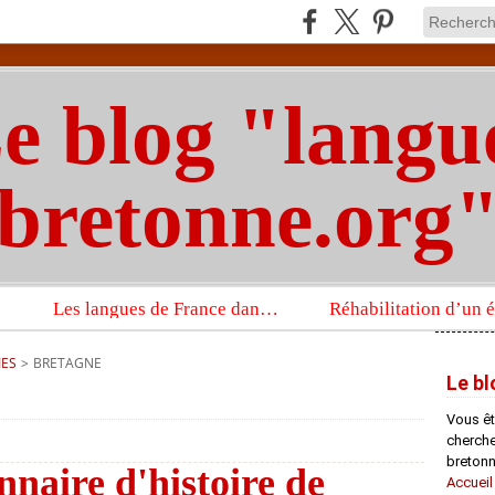
e blog "langu
bretonne.org
Les langues de France dans un imposant ouvrage sur la langue française que publient les Presses universitaires d’Oxford
IES
>
BRETAGNE
Le bl
Vous êt
chercheu
bretonn
nnaire d'histoire de
Accueil