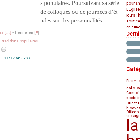
s populaires. Poursuivant sa série
pour am
L’Églis
de colloques ou de journées d’ét
jours : 
udes sur des personnalités...
Tout ce
en ruine
s [
…
]
- Permalien [
#
]
Dern
,
traditions populaires
<<
<
1
2
3
4
5
6
7
8
9
Caté
Pierre-J
Ca
gallo
Conseil
socioli
Ouest-
bloave
Office p
enseig
l