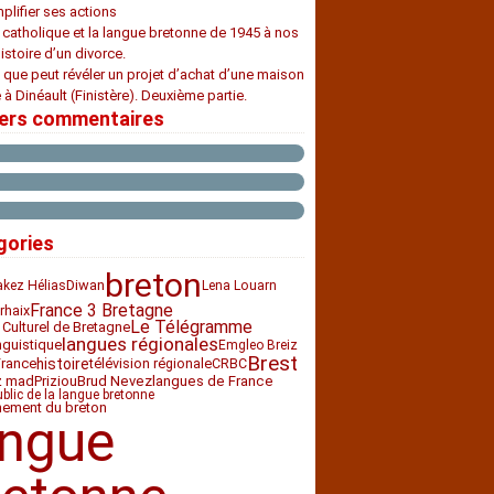
plifier ses actions
e catholique et la langue bretonne de 1945 à nos
histoire d’un divorce.
 que peut révéler un projet d’achat d’une maison
 à Dinéault (Finistère). Deuxième partie.
iers commentaires
gories
breton
Diwan
akez Hélias
Lena Louarn
France 3 Bretagne
rhaix
Le Télégramme
 Culturel de Bretagne
langues régionales
nguistique
Emgleo Breiz
Brest
histoire
France
télévision régionale
CRBC
z mad
Priziou
Brud Nevez
langues de France
ublic de la langue bretonne
nement du breton
angue