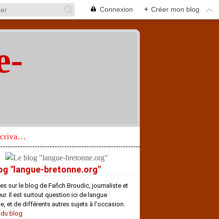
Connexion
+
Créer mon blog
e-
"
Réhabilitation d’un écrivain de langue bretonne aujourd’hui mal connu et méconnu
og "langue-bretonne.org"
es sur le blog de Fañch Broudic, journaliste et
r. Il est surtout question ici de langue
e, et de différents autres sujets à l'occasion.
 du blog