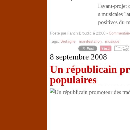
l'avant-projet 
s musicales "am
positives du m
Posté par Fanch Broudic à 23:00 -
Commentaire
Tags:
Bretagne
,
manifestation
,
musique
8 septembre 2008
Un républicain pr
populaires