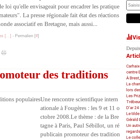
de loi qu'elle envisageait pour encadrer les pratique
ateurs". La presse régionale fait état des réactions
onde associatif en Bretagne, mais aussi...
s [
…
]
- Permalien [
#
]
Vi
Depuis
Artic
Carhaix
omoteur des traditions
centre 
À Brest
La chan
lors de
Les Pri
Une rencontre scientifique intern
Trébeu
ationale à Fougères : les 9 et 11 o
D’ar 24 
Le tilde
ctobre 2008.Le thème : de la Bre
Gérald
tagne à Paris, Paul Sébillot, un ré
Un autr
regard
publicain promoteur des tradition
Le coll