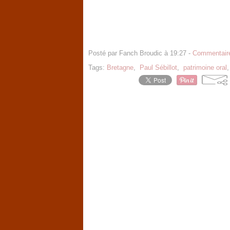
Posté par Fanch Broudic à 19:27 -
Commentaire
Tags:
Bretagne
,
Paul Sébillot
,
patrimoine oral