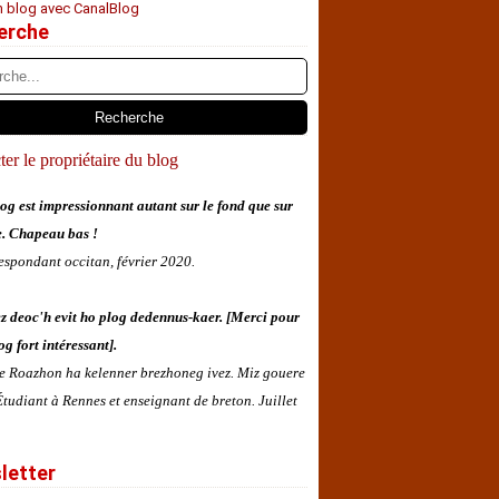
n blog avec CanalBlog
erche
er le propriétaire du blog
og est impressionnant autant sur le fond que sur
e. Chapeau bas !
espondant occitan, février 2020.
z deoc'h evit ho plog dedennus-kaer. [Merci pour
og fort intéressant].
 e Roazhon ha kelenner brezhoneg ivez. Miz gouere
tudiant à Rennes et enseignant de breton. Juillet
letter