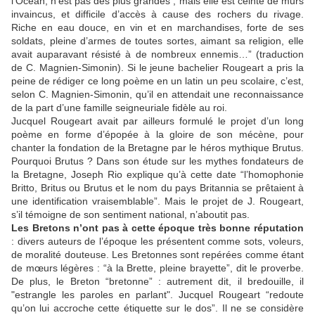
l’Océan, n’est pas des plus grandes ; mais elle est ceinte de murs
invaincus, et difficile d’accès à cause des rochers du rivage.
Riche en eau douce, en vin et en marchandises, forte de ses
soldats, pleine d’armes de toutes sortes, aimant sa religion, elle
avait auparavant résisté à de nombreux ennemis…” (traduction
de C. Magnien-Simonin). Si le jeune bachelier Rougeart a pris la
peine de rédiger ce long poème en un latin un peu scolaire, c’est,
selon C. Magnien-Simonin, qu’il en attendait une reconnaissance
de la part d’une famille seigneuriale fidèle au roi.
Jucquel Rougeart avait par ailleurs formulé le projet d’un long
poème en forme d’épopée à la gloire de son mécène, pour
chanter la fondation de la Bretagne par le héros mythique Brutus.
Pourquoi Brutus ? Dans son étude sur les mythes fondateurs de
la Bretagne, Joseph Rio explique qu’à cette date “l’homophonie
Britto, Britus ou Brutus et le nom du pays Britannia se prêtaient à
une identification vraisemblable”. Mais le projet de J. Rougeart,
s’il témoigne de son sentiment national, n’aboutit pas.
Les Bretons n’ont pas à cette époque très bonne réputation
: divers auteurs de l’époque les présentent comme sots, voleurs,
de moralité douteuse. Les Bretonnes sont repérées comme étant
de mœurs légères : “à la Brette, pleine brayette”, dit le proverbe.
De plus, le Breton “bretonne” : autrement dit, il bredouille, il
"estrangle les paroles en parlant". Jucquel Rougeart “redoute
qu’on lui accroche cette étiquette sur le dos”. Il ne se considère