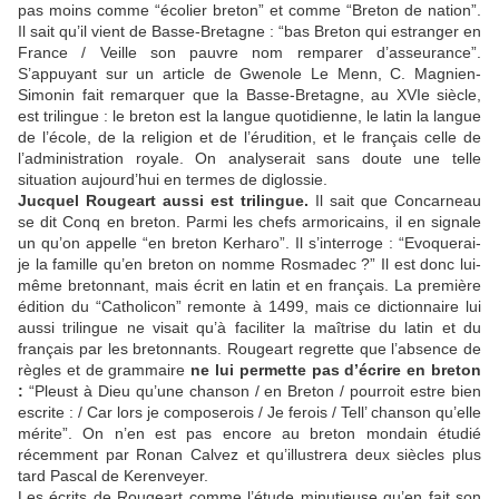
pas moins comme “écolier breton” et comme “Breton de nation”.
Il sait qu’il vient de Basse-Bretagne : “bas Breton qui estranger en
France / Veille son pauvre nom remparer d’asseurance”.
S’appuyant sur un article de Gwenole Le Menn, C. Magnien-
Simonin fait remarquer que la Basse-Bretagne, au XVIe siècle,
est trilingue : le breton est la langue quotidienne, le latin la langue
de l’école, de la religion et de l’érudition, et le français celle de
l’administration royale. On analyserait sans doute une telle
situation aujourd’hui en termes de diglossie.
Jucquel Rougeart aussi est trilingue.
Il sait que Concarneau
se dit Conq en breton. Parmi les chefs armoricains, il en signale
un qu’on appelle “en breton Kerharo”. Il s’interroge : “Evoquerai-
je la famille qu’en breton on nomme Rosmadec ?” Il est donc lui-
même bretonnant, mais écrit en latin et en français. La première
édition du “Catholicon” remonte à 1499, mais ce dictionnaire lui
aussi trilingue ne visait qu’à faciliter la maîtrise du latin et du
français par les bretonnants. Rougeart regrette que l’absence de
règles et de grammaire
ne lui permette pas d’écrire en breton
:
“Pleust à Dieu qu’une chanson / en Breton / pourroit estre bien
escrite : / Car lors je composerois / Je ferois / Tell’ chanson qu’elle
mérite”. On n’en est pas encore au breton mondain étudié
récemment par Ronan Calvez et qu’illustrera deux siècles plus
tard Pascal de Kerenveyer.
Les écrits de Rougeart comme l’étude minutieuse qu’en fait son