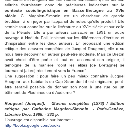
éditrice fournissent donc de précieuses indications sur l
e
contexte sociolinguistique en Basse-Bretagne au XVIe
siècle.
C. Magnien-Simonin est un chercheur de grande
érudition, à en juger par l’appareil de notes qu'elle produit ! Elle
semble tout connaître sur la littérature du XVIe siècle et sur celle
de la Pléiade. Elle a par ailleurs consacré en 1991 un autre
ouvrage à Noël du Fail, insistant sur les différences d’écriture et
d’inspiration entre les deux auteurs. En proposant une édition
critique des oeuvres complètes de Jucquel Rougeart, elle a su
nous faire découvrir un auteur peut-être modeste. Mais ce Breton
avait choisi d’être poète et tout en assumant son origine, il
témoigne de la manière “dont les élites [de Bretagne] se
tournaient [alors] résolument vers la France”.
Une suggestion : pour faire un peu mieux connaître Jucquel
Rougeart aux habitants du Cap Sizun dont il est originaire, peut-
être serait-il possible de donner son nom à une rue ou un
bâtiment de Plouhinec ou d’Audierne ?
Rougeart (Jucquel). - Œuvres complètes (1578) / Edition
critique par Catherine Magnien-Simonin. - Paris-Genève,
Librairie Droz, 1988. - 332 p.
L’ouvrage est disponible sur internet :
http://books.google.com/books