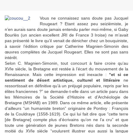
Vous ne connaissez sans doute pas Jucquel
Rougeart ? Etant assez peu seizièmiste, je
n’en aurais sans doute jamais entendu parler moi-même, si Gaby
Bourlès (un ancien excellent JRI de France 3 Iroise) ne m’avait
pas présenté le livre qu’il venait de dénicher chez un bouquiniste,
à savoir l’édition critique par Catherine Magnien-Simonin des
œuvres complètes de Jucquel Rougeart. Elles ne sont pas sans
intérêt.
Selon C. Magnien-Simonin, tout concourt à faire croire qu’au
XVIe siècle, la Bretagne est restée à l’écart du mouvement de la
Renaissance. Mais cette impression est inexacte :
“et si ce
sentiment de désert artistique, culturel et littéraire
ne
ressortissait en définitive qu’à un préjugé populaire, repris par les
élites franciennes ?” se demande-t-elle dans un article paru dans
les Mémoires de la Société d’Histoire et d’Archéologie de
Bretagne (MSHAB) en 1989. Dans ce même article, elle présente
d’ailleurs “un humaniste breton” originaire de Pontivy : François
de la Couldraye (1558-1619). Ce qui lui fait dire que “cette terre
[de Bretagne] compte plus d’écrivains qu’on ne l’a cru” et que
toute une génération de jeunes Bretons nés dans la seconde
moitié du XVIe siècle “voulurent illustrer eux aussi la langue