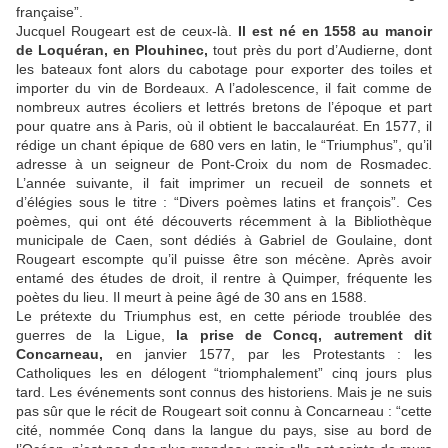
française”.
Jucquel Rougeart est de ceux-là.
Il est né en 1558 au manoir
de Loquéran, en Plouhinec,
tout près du port d’Audierne, dont
les bateaux font alors du cabotage pour exporter des toiles et
importer du vin de Bordeaux. A l’adolescence, il fait comme de
nombreux autres écoliers et lettrés bretons de l’époque et part
pour quatre ans à Paris, où il obtient le baccalauréat. En 1577, il
rédige un chant épique de 680 vers en latin, le “Triumphus”, qu’il
adresse à un seigneur de Pont-Croix du nom de Rosmadec.
L’année suivante, il fait imprimer un recueil de sonnets et
d’élégies sous le titre : “Divers poèmes latins et françois”. Ces
poèmes, qui ont été découverts récemment à la Bibliothèque
municipale de Caen, sont dédiés à Gabriel de Goulaine, dont
Rougeart escompte qu’il puisse être son mécène. Après avoir
entamé des études de droit, il rentre à Quimper, fréquente les
poètes du lieu. Il meurt à peine âgé de 30 ans en 1588.
Le prétexte du Triumphus est, en cette période troublée des
guerres de la Ligue,
la prise de Concq, autrement dit
Concarneau,
en janvier 1577, par les Protestants : les
Catholiques les en délogent “triomphalement” cinq jours plus
tard. Les événements sont connus des historiens. Mais je ne suis
pas sûr que le récit de Rougeart soit connu à Concarneau : “cette
cité, nommée Conq dans la langue du pays, sise au bord de