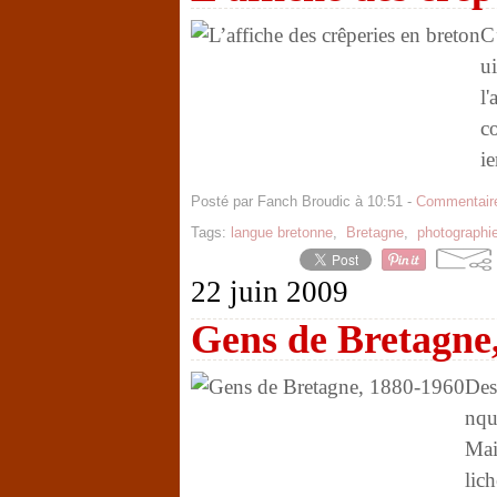
C’
ui
l'
c
ie
Posté par Fanch Broudic à 10:51 -
Commentaire
Tags:
langue bretonne
,
Bretagne
,
photographi
22 juin 2009
Gens de Bretagne
Des
nqu
Mai
lic