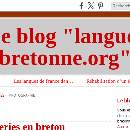
e blog "langu
bretonne.org
Les langues de France dans un imposant ouvrage sur la langue française que publient les Presses universitaires d’Oxford
IES
>
PHOTOGRAPHIE
Le bl
Vous êt
chercheu
bretonn
eries en breton
Accueil