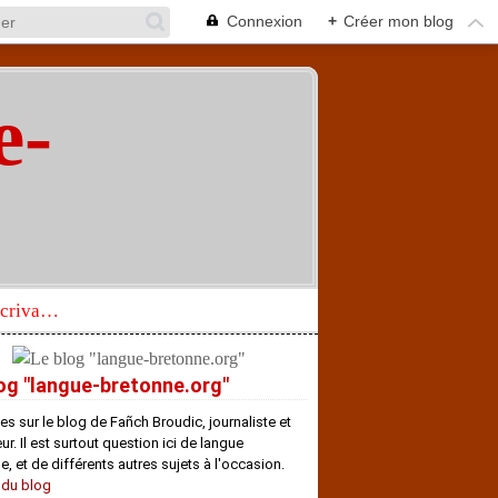
Connexion
+
Créer mon blog
e-
"
Réhabilitation d’un écrivain de langue bretonne aujourd’hui mal connu et méconnu
og "langue-bretonne.org"
es sur le blog de Fañch Broudic, journaliste et
r. Il est surtout question ici de langue
e, et de différents autres sujets à l'occasion.
 du blog