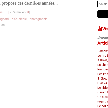
à proposé ces dernières années...
s [
…
]
- Permalien [
#
]
ugeard
,
XXe siècle
,
photographie
Vi
Depuis
Artic
Carhaix
centre 
À Brest
La chan
lors de
Les Pri
Trébeu
D’ar 24 
Le tilde
Gérald
Un autr
regard
Le coll