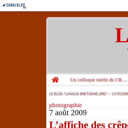
L
Home
Un colloque inédit du CRBC sur les victimes de l’année 1944
LE BLOG "LANGUE-BRETONNE.ORG"
>
CATEGOR
photographie
7 août 2009
L’affiche des crêp