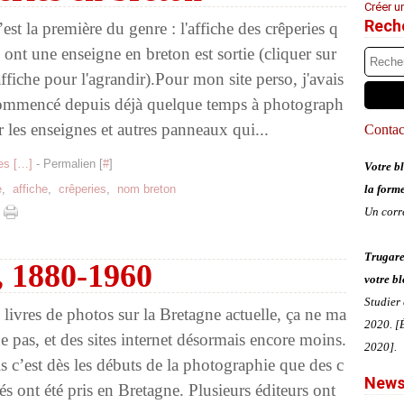
Créer u
Rech
est la première du genre : l'affiche des crêperies q
 ont une enseigne en breton est sortie (cliquer sur
affiche pour l'agrandir).Pour mon site perso, j'avais
ommencé depuis déjà quelque temps à photograph
r les enseignes et autres panneaux qui...
Contact
s [
…
]
- Permalien [
#
]
Votre bl
e
,
affiche
,
crêperies
,
nom breton
la form
Un corr
Trugare
, 1880-1960
votre bl
Studier
 livres de photos sur la Bretagne actuelle, ça ne ma
2020. [É
e pas, et des sites internet désormais encore moins.
2020].
s c’est dès les débuts de la photographie que des c
News
hés ont été pris en Bretagne. Plusieurs éditeurs ont