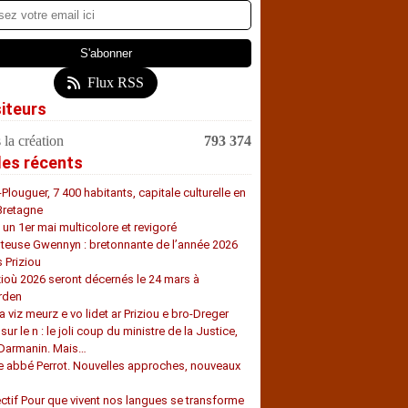
Flux RSS
siteurs
 la création
793 374
les récents
-Plouguer, 7 400 habitants, capitale culturelle en
Bretagne
, un 1er mai multicolore et revigoré
teuse Gwennyn : bretonnante de l’année 2026
s Priziou
zioù 2026 seront décernés le 24 mars à
rden
a viz meurz e vo lidet ar Priziou e bro-Dreger
 sur le n : le joli coup du ministre de la Justice,
 Darmanin. Mais…
e abbé Perrot. Nouvelles approches, nouveaux
s
ectif Pour que vivent nos langues se transforme