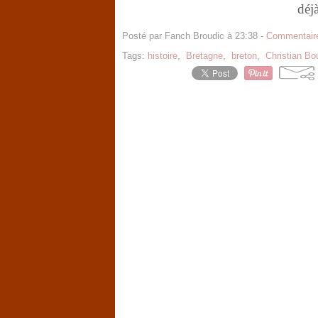
déj
Posté par Fanch Broudic à 23:38 -
Commentaire
Tags:
histoire
,
Bretagne
,
breton
,
Christian Bo