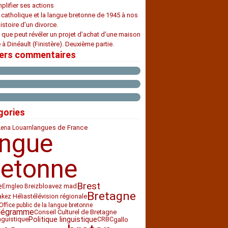
plifier ses actions
e catholique et la langue bretonne de 1945 à nos
histoire d’un divorce.
 que peut révéler un projet d’achat d’une maison
 à Dinéault (Finistère). Deuxième partie.
iers commentaires
gories
langues de France
Lena Louarn
angue
retonne
Brest
e
bloavez mad
Emgleo Breiz
Bretagne
télévision régionale
akez Hélias
Office public de la langue bretonne
légramme
Conseil Culturel de Bretagne
nguistique
Politique linguistique
CRBC
gallo