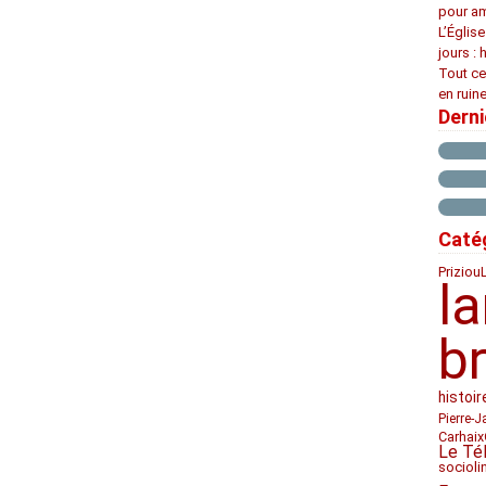
pour am
L’Églis
jours : 
Tout ce
en ruine
Dern
Caté
Priziou
l
b
histoir
Pierre-J
Carhaix
Le Té
socioli