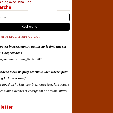
n blog avec CanalBlog
erche
er le propriétaire du blog
og est impressionnant autant sur le fond que sur
e. Chapeau bas !
espondant occitan, février 2020.
z deoc'h evit ho plog dedennus-kaer. [Merci pour
og fort intéressant].
 e Roazhon ha kelenner brezhoneg ivez. Miz gouere
tudiant à Rennes et enseignant de breton. Juillet
letter