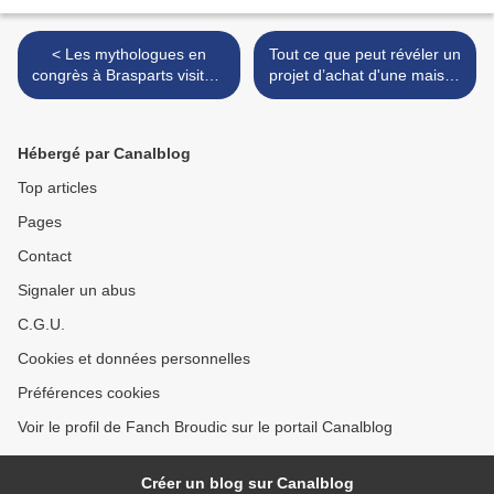
< Les mythologues en
Tout ce que peut révéler un
congrès à Brasparts visitent
projet d’achat d'une maison
les lieux emblématiques de
en ruine à Dinéault
Bretagne
(Finistère). Première partie.
>
Hébergé par Canalblog
Top articles
Pages
Contact
Signaler un abus
C.G.U.
Cookies et données personnelles
Préférences cookies
Voir le profil de Fanch Broudic sur le portail Canalblog
Créer un blog sur Canalblog