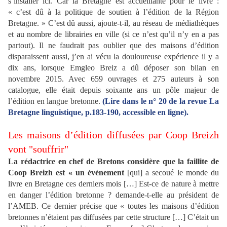
s’installer ici. Car la Bretagne est accueillante pour le livre :
« c’est dû à la politique de soutien à l’édition de la Région
Bretagne. » C’est dû aussi, ajoute-t-il, au réseau de médiathèques
et au nombre de librairies en ville (si ce n’est qu’il n’y en a pas
partout). Il ne faudrait pas oublier que des maisons d’édition
disparaissent aussi, j’en ai vécu la douloureuse expérience il y a
dix ans, lorsque Emgleo Breiz a dû déposer son bilan en
novembre 2015. Avec 659 ouvrages et 275 auteurs à son
catalogue, elle était depuis soixante ans un pôle majeur de
l’édition en langue bretonne.
(Lire dans le n° 20 de la revue La
Bretagne linguistique, p.183-190, accessible en ligne).
Les maisons d’édition diffusées par Coop Breizh
vont "souffrir"
La rédactrice en chef de Bretons considère que la faillite de
Coop Breizh est « un événement
[qui] a secoué le monde du
livre en Bretagne ces derniers mois […] Est-ce de nature à mettre
en danger l’édition bretonne ? demande-t-elle au président de
l’AMEB. Ce dernier précise que « toutes les maisons d’édition
bretonnes n’étaient pas diffusées par cette structure […] C’était un