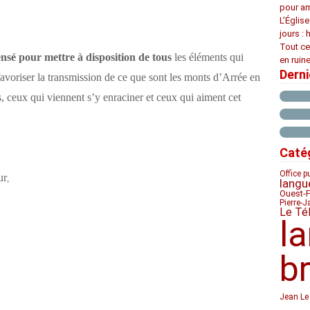
pour am
L’Églis
jours : 
Tout ce
nsé pour mettre à disposition de tous
les éléments qui
en ruine
Dern
 favoriser la transmission de ce que sont les monts d’Arrée en
s, ceux qui viennent s’y enraciner et ceux qui aiment cet
Caté
Office p
ur
,
langu
Ouest-
Pierre-J
Le Té
l
b
Jean Le