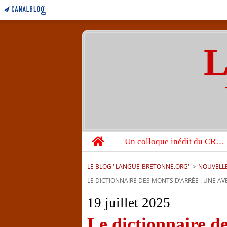
L
Home
Un colloque inédit du CRBC sur les victimes de l’année 1944
LE BLOG "LANGUE-BRETONNE.ORG"
>
NOUVELL
LE DICTIONNAIRE DES MONTS D’ARRÉE : UNE AV
19 juillet 2025
Le dictionnaire d