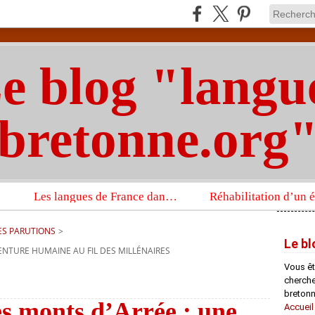
e blog "langu
bretonne.org
Les langues de France dans un imposant ouvrage sur la langue française que publient les Presses universitaires d’Oxford
ES PARUTIONS
>
Le bl
ENTURE HUMAINE AU FIL DES MILLÉNAIRES
Vous êt
chercheu
bretonn
es monts d’Arrée : une
Accueil