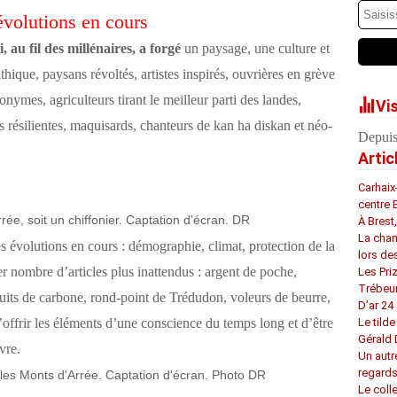
évolutions en cours
au fil des millénaires, a forgé
un paysage, une culture et
thique, paysans révoltés, artistes inspirés, ouvrières en grève
onymes, agriculteurs tirant le meilleur parti des landes,
Vi
résilientes, maquisards, chanteurs de kan ha diskan et néo-
Depuis
Artic
Carhaix
centre 
ée, soit un chiffonier. Captation d'écran. DR
À Brest
La chan
es évolutions en cours : démographie, climat, protection de la
lors de
r nombre d’articles plus inattendus : argent de poche,
Les Pri
Trébeu
 puits de carbone, rond-point de Trédudon, voleurs de beurre,
D’ar 24 
d’offrir les éléments d’une conscience du temps long et d’être
Le tilde
Gérald
vre.
Un autr
regard
s Monts d'Arrée. Captation d'écran. Photo DR
Le coll