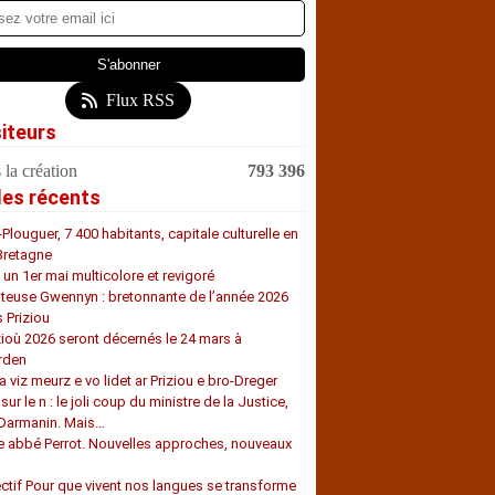
Flux RSS
siteurs
 la création
793 396
les récents
-Plouguer, 7 400 habitants, capitale culturelle en
Bretagne
, un 1er mai multicolore et revigoré
teuse Gwennyn : bretonnante de l’année 2026
s Priziou
zioù 2026 seront décernés le 24 mars à
rden
a viz meurz e vo lidet ar Priziou e bro-Dreger
 sur le n : le joli coup du ministre de la Justice,
 Darmanin. Mais…
e abbé Perrot. Nouvelles approches, nouveaux
s
ectif Pour que vivent nos langues se transforme