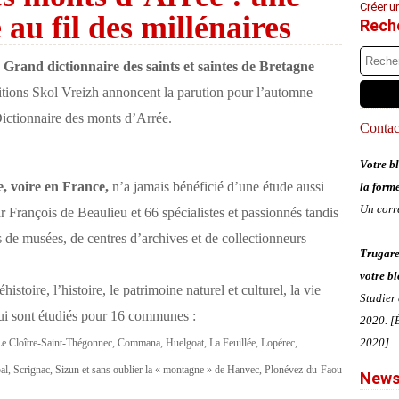
Créer u
au fil des millénaires
Rech
e Grand dictionnaire des saints et saintes de Bretagne
itions Skol Vreizh annoncent la parution pour l’automne
Dictionnaire des monts d’Arrée.
Contact
Votre bl
e, voire en France,
n’a jamais bénéficié d’une étude aussi
la form
Un corr
r François de Beaulieu et 66 spécialistes et passionnés tandis
s de musées, de centres d’archives et de collectionneurs
Trugare
votre bl
éhistoire, l’histoire, le patrimoine naturel et culturel, la vie
Studier
hui sont étudiés pour 16 communes :
2020. [É
2020].
 Le Cloître-Saint-Thégonnec, Commana, Huelgoat, La Feuillée, Lopérec,
al, Scrignac, Sizun et sans oublier la « montagne » de Hanvec, Plonévez-du-Faou
News