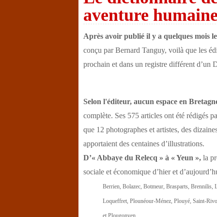
aventure humaine 
Après avoir publié il y a quelques mois l
conçu par Bernard Tanguy, voilà que les éd
prochain et dans un registre différent d’un 
Selon l'éditeur, aucun espace en Bretagn
complète. Ses 575 articles ont été rédigés pa
que 12 photographes et artistes, des dizaine
apportaient des centaines d’illustrations.
D’« Abbaye du Relecq » à « Yeun »,
la pr
sociale et économique d’hier et d’aujourd’
Berrien, Bolazec, Botmeur, Brasparts, Brennilis,
Loqueffret, Plounéour-Ménez, Plouyé, Saint-Rivo
et Plougonven.