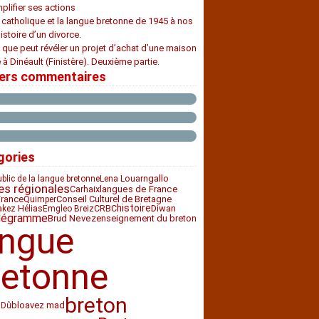
plifier ses actions
e catholique et la langue bretonne de 1945 à nos
histoire d’un divorce.
 que peut révéler un projet d’achat d’une maison
 à Dinéault (Finistère). Deuxième partie.
iers commentaires
gories
gallo
ublic de la langue bretonne
Lena Louarn
es régionales
Carhaix
langues de France
France
Conseil Culturel de Bretagne
Quimper
histoire
CRBC
Diwan
akez Hélias
Emgleo Breiz
légramme
enseignement du breton
Brud Nevez
angue
retonne
breton
bloavez mad
 Dû