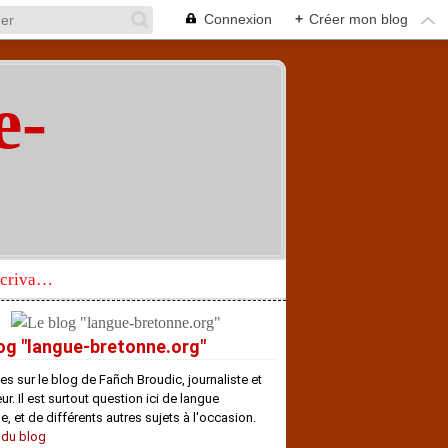
Connexion
+
Créer mon blog
e-
"
Réhabilitation d’un écrivain de langue bretonne aujourd’hui mal connu et méconnu
og "langue-bretonne.org"
es sur le blog de Fañch Broudic, journaliste et
r. Il est surtout question ici de langue
e, et de différents autres sujets à l'occasion.
 du blog