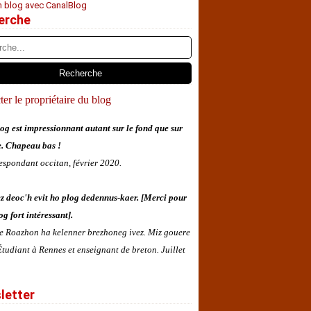
n blog avec CanalBlog
erche
er le propriétaire du blog
og est impressionnant autant sur le fond que sur
e. Chapeau bas !
espondant occitan, février 2020.
z deoc'h evit ho plog dedennus-kaer. [Merci pour
og fort intéressant].
 e Roazhon ha kelenner brezhoneg ivez. Miz gouere
tudiant à Rennes et enseignant de breton. Juillet
letter