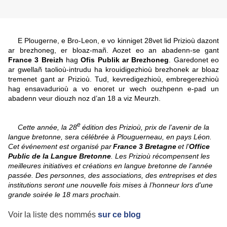
E Plougerne, e Bro-Leon, e vo kinniget 28vet lid Prizioù dazont
ar brezhoneg, er bloaz-mañ. Aozet eo an abadenn-se gant
France 3 Breizh
hag
Ofis Publik ar Brezhoneg
. Garedonet eo
ar gwellañ taolioù-intrudu ha krouidigezhioù brezhonek ar bloaz
tremenet gant ar Prizioù. Tud, kevredigezhioù, embregerezhioù
hag ensavadurioù a vo enoret ur wech ouzhpenn e-pad un
abadenn veur diouzh noz d’an 18 a viz Meurzh.
e
Cette année, la 28
édition des Prizioù, prix de l’avenir de la
langue bretonne, sera célébrée à Plouguerneau, en pays Léon.
Cet événement est organisé par
France 3 Bretagne
et l’
Office
Public de la Langue Bretonne
. Les Prizioù récompensent les
meilleures initiatives et créations en langue bretonne de l’année
passée. Des personnes, des associations, des entreprises et des
institutions seront une nouvelle fois mises à l’honneur lors d'une
grande soirée le 18 mars prochain
.
Voir la liste des nommés
sur ce blog