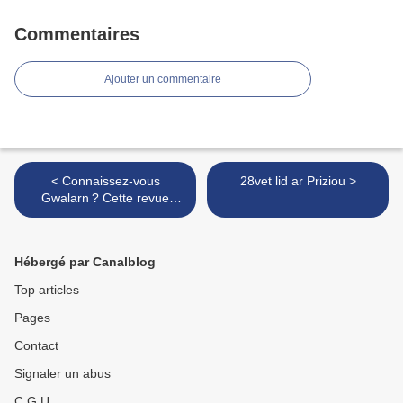
Commentaires
Ajouter un commentaire
< Connaissez-vous
28vet lid ar Priziou >
Gwalarn ? Cette revue
littéraire en langue
bretonne aurait eu cent ans
cette année
Hébergé par Canalblog
Top articles
Pages
Contact
Signaler un abus
C.G.U.