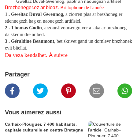
Gweltaz Duval-Gwennog, paotr an naouegezh artifisel
Brezhoneger.ez ar bloaz.
Brittophone de l'année
1 . Gweltaz Duval-Gwennog
, a ziorren plas ar brezhoneg er
stlennegezh hag en naouegezh artifisiel.
2 .
Thomas Godin
, arzour-livour-engraver a laka ar brezhoneg
da skediñ dre ar bed.
3 .
Géraldine Beaumont
, bet skrivet ganti un dornlevr brezhonek
evit bitellat.
Da veza kendalhet.
À
suivre
Partager
Vous aimerez aussi
Carhaix-Plouguer, 7 400 habitants,
capitale culturelle en centre Bretagne