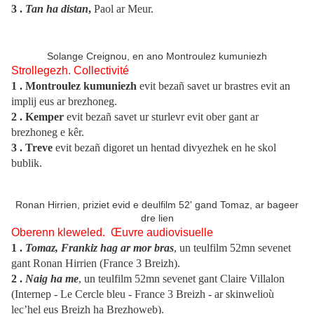
3
.
Tan ha distan
,
Paol ar Meur.
Solange Creignou, en ano Montroulez kumuniezh
Strollegezh. Collectivité
1
. Montroulez kumuniezh
evit bezañ savet ur brastres evit an
implij eus ar brezhoneg.
2
. Kemper
evit bezañ savet ur sturlevr evit ober gant ar
brezhoneg e kêr.
3
. Treve
evit bezañ digoret un hentad divyezhek en he skol
bublik.
Ronan Hirrien, priziet evid e deulfilm 52' gand Tomaz, ar bageer
dre lien
Oberenn kleweled.
Œuvre audiovisuelle
1 .
Tomaz, Frankiz hag ar mor bras
, un teulfilm 52mn sevenet
gant Ronan Hirrien (France 3 Breizh).
2 .
Naig ha me
, un teulfilm 52mn sevenet gant Claire Villalon
(Internep - Le Cercle bleu - France 3 Breizh - ar skinwelioù
lec’hel eus Breizh ha Brezhoweb).