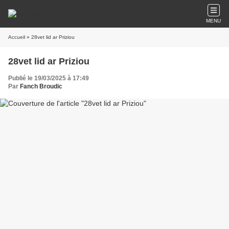
MENU
Accueil
» 28vet lid ar Priziou
28vet lid ar Priziou
Publié le 19/03/2025 à 17:49
Par
Fanch Broudic