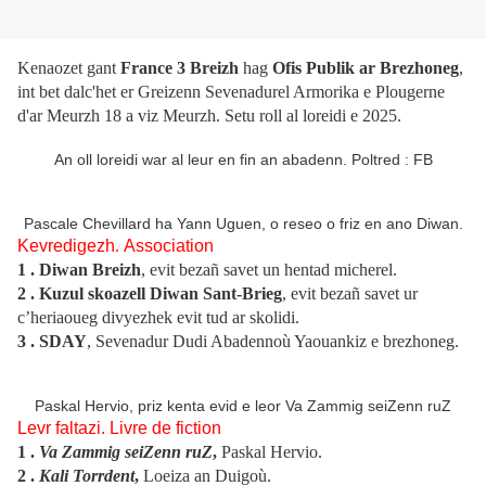
Kenaozet gant
France 3 Breizh
hag
Ofis Publik ar Brezhoneg
,
int bet dalc'het er Greizenn Sevenadurel Armorika e Plougerne
d'ar Meurzh 18 a viz Meurzh. Setu roll al loreidi e 2025.
An oll loreidi war al leur en fin an abadenn. Poltred : FB
Pascale Chevillard ha Yann Uguen, o reseo o friz en ano Diwan.
Kevredigezh
.
Association
1 . Diwan Breizh
, evit bezañ savet un hentad micherel.
2 .
Kuzul skoazell Diwan Sant-Brieg
, evit bezañ savet ur
c’heriaoueg divyezhek evit tud ar skolidi.
3 .
SDAY
, Sevenadur Dudi Abadennoù Yaouankiz e brezhoneg.
Paskal Hervio, priz kenta evid e leor Va Zammig seiZenn ruZ
Levr faltazi. Livre de fiction
1 .
Va Zammig seiZenn ruZ
,
Paskal Hervio.
2
.
Kali Torrdent
,
Loeiza an Duigoù.