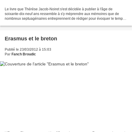
Le livre que Thérèse Jacob-Noiret s'est décidée à publier à l'âge de
soixante-dix-neuf ans ressemble à s'y méprendre aux mémoires que de
nombreux septuagénaires entreprennent de rédiger pour évoquer le temps
de leur enfance et de leur jeunesse. Il le...
Erasmus et le breton
Publié le 23/03/2012 à 15:03
Par
Fanch Broudic