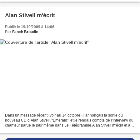
Alan Stivell m'écrit
Publié le 19/10/2009 à 14:06
Par
Fanch Broudic
Dans un message récent (voir au 14 octobre), j’annonçais la sortie du
nouveau CD d’Alan Stivell, “Emerald”, et je rendais compte de l’interview du
chanteur parue le jour même dans Le Télégramme.Alan Stivell m'écrit et a
bien voulu me fournir les précisions...