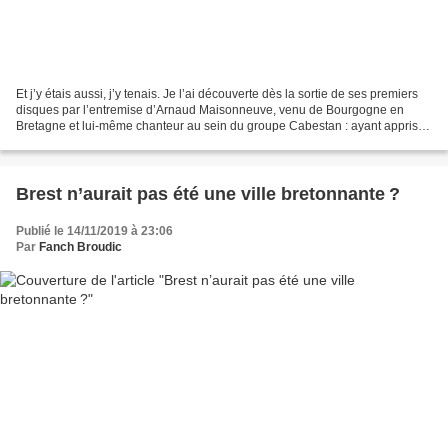
Et j’y étais aussi, j’y tenais. Je l’ai découverte dès la sortie de ses premiers
disques par l’entremise d’Arnaud Maisonneuve, venu de Bourgogne en
Bretagne et lui-même chanteur au sein du groupe Cabestan : ayant appris le
breton, il considérait les gwerziou...
Brest n’aurait pas été une ville bretonnante ?
Publié le 14/11/2019 à 23:06
Par
Fanch Broudic