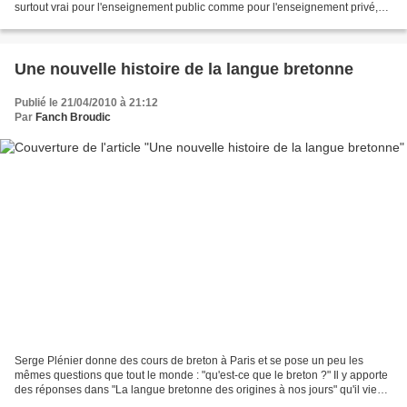
surtout vrai pour l'enseignement public comme pour l'enseignement privé,
un peu moins pour Diwan. Cette...
Une nouvelle histoire de la langue bretonne
Publié le 21/04/2010 à 21:12
Par
Fanch Broudic
Serge Plénier donne des cours de breton à Paris et se pose un peu les
mêmes questions que tout le monde : "qu'est-ce que le breton ?" Il y apporte
des réponses dans "La langue bretonne des origines à nos jours" qu'il vient
de publier. Le livre est de...